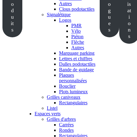
o
Autres
o
is
Clous podotactiles
d
g
at
Signalétique
u
u
i
Logos
it
e
o
PMR
s
s
n
Vélo
s
Piéton
Flèche
Autres
Marquage parking
Lettres et chiffres
Dalles podotactiles
Bande de guidage
Plaques
personnalisées
Bouclier
Plots lumineux
Grilles caniveaux
Rectangulaires
Listel
Espaces verts
Grilles d'arbres
Carrées
Rondes
Rectangulaires