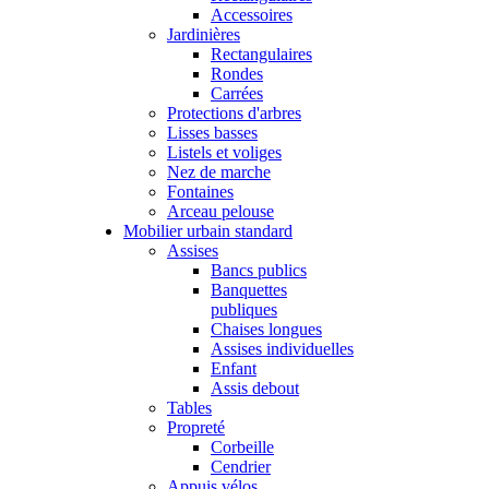
Accessoires
Jardinières
Rectangulaires
Rondes
Carrées
Protections d'arbres
Lisses basses
Listels et voliges
Nez de marche
Fontaines
Arceau pelouse
Mobilier urbain standard
Assises
Bancs publics
Banquettes
publiques
Chaises longues
Assises individuelles
Enfant
Assis debout
Tables
Propreté
Corbeille
Cendrier
Appuis vélos