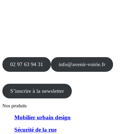
Siège
16 place Théodore Fantin Latour
56 000 VANNES
Agence
12 le Clos Blanc
49 530 LIRÉ
02 97 63 94 31
info@avenir-voirie.fr
S’inscrire à la newsletter
Nos produits
Mobilier urbain design
Sécurité de la rue