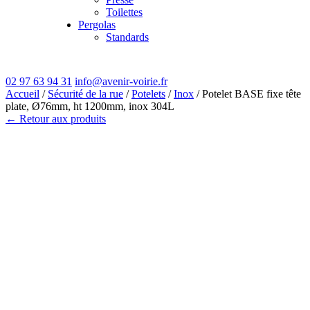
Toilettes
Pergolas
Standards
02 97 63 94 31
info@avenir-voirie.fr
Accueil
/
Sécurité de la rue
/
Potelets
/
Inox
/ Potelet BASE fixe tête
plate, Ø76mm, ht 1200mm, inox 304L
← Retour aux produits