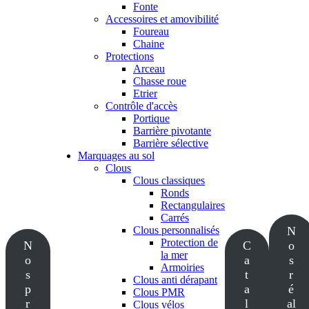
Fonte
Accessoires et amovibilité
Foureau
Chaine
Protections
Arceau
Chasse roue
Etrier
Contrôle d'accès
Portique
Barrière pivotante
Barrière sélective
Marquages au sol
Clous
Clous classiques
Ronds
Rectangulaires
Carrés
Clous personnalisés
N
Protection de
N
C
o
la mer
o
a
s
Armoiries
s
t
r
Clous anti dérapant
p
a
é
Clous PMR
r
l
al
Clous vélos