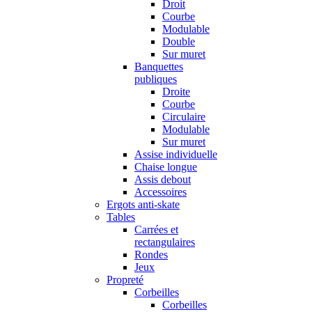
Droit
Courbe
Modulable
Double
Sur muret
Banquettes
publiques
Droite
Courbe
Circulaire
Modulable
Sur muret
Assise individuelle
Chaise longue
Assis debout
Accessoires
Ergots anti-skate
Tables
Carrées et
rectangulaires
Rondes
Jeux
Propreté
Corbeilles
Corbeilles