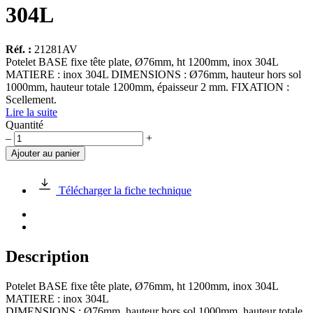
304L
Réf. :
21281AV
Potelet BASE fixe tête plate, Ø76mm, ht 1200mm, inox 304L
MATIERE : inox 304L DIMENSIONS : Ø76mm, hauteur hors sol
1000mm, hauteur totale 1200mm, épaisseur 2 mm. FIXATION :
Scellement.
Lire la suite
Quantité
quantité
–
+
de
Ajouter au panier
Potelet
BASE
fixe
Télécharger la fiche technique
tête
plate,
Ø76mm,
ht
1200mm,
Description
inox
304L
Potelet BASE fixe tête plate, Ø76mm, ht 1200mm, inox 304L
MATIERE : inox 304L
DIMENSIONS : Ø76mm, hauteur hors sol 1000mm, hauteur totale