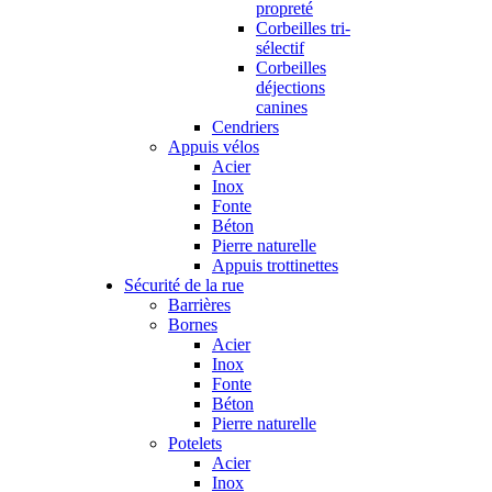
propreté
Corbeilles tri-
sélectif
Corbeilles
déjections
canines
Cendriers
Appuis vélos
Acier
Inox
Fonte
Béton
Pierre naturelle
Appuis trottinettes
Sécurité de la rue
Barrières
Bornes
Acier
Inox
Fonte
Béton
Pierre naturelle
Potelets
Acier
Inox