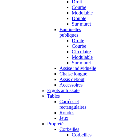
Droit
Courbe
Modulable
Double
Sur muret
Banquettes
publiques
Droite
Courbe
Circulaire
Modulable
Sur muret
Assise individuelle
Chaise longue
Assis debout
Accessoires
Ergots anti-skate
Tables
Carrées et
rectangulaires
Rondes
Jeux
Propreté
Corbeilles
Corbeilles