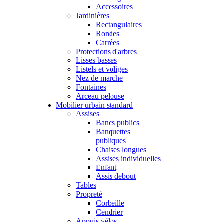
Accessoires
Jardinières
Rectangulaires
Rondes
Carrées
Protections d'arbres
Lisses basses
Listels et voliges
Nez de marche
Fontaines
Arceau pelouse
Mobilier urbain standard
Assises
Bancs publics
Banquettes
publiques
Chaises longues
Assises individuelles
Enfant
Assis debout
Tables
Propreté
Corbeille
Cendrier
Appuis vélos