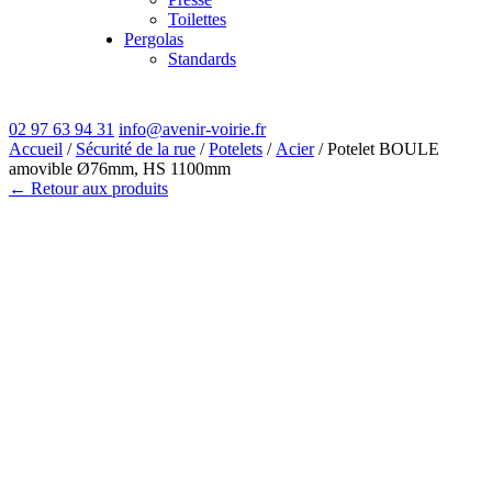
Toilettes
Pergolas
Standards
02 97 63 94 31
info@avenir-voirie.fr
Accueil
/
Sécurité de la rue
/
Potelets
/
Acier
/ Potelet BOULE
amovible Ø76mm, HS 1100mm
← Retour aux produits