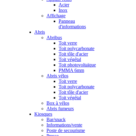
Acier
Inox
Affichage
Panneau
d'informations
Abris
Abribus
Toit verre
Toit polycarbonate
Toit tôle d'acier
Toit végétal
Toit photovoltaïque
PMMA 6mm
Abris vélos
Toit verre
Toit polycarbonate
Toit tôle d'acier
Toit végétal
Box à vélos
Abris fumeurs
Kiosques
Bar/snack
Informations/vente
Poste de secourisme
Presse