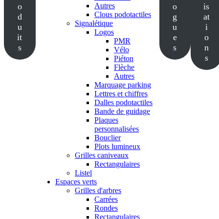
o
Autres
o
is
Clous podotactiles
d
g
at
Signalétique
u
u
i
Logos
it
e
o
PMR
s
s
n
Vélo
s
Piéton
Flèche
Autres
Marquage parking
Lettres et chiffres
Dalles podotactiles
Bande de guidage
Plaques
personnalisées
Bouclier
Plots lumineux
Grilles caniveaux
Rectangulaires
Listel
Espaces verts
Grilles d'arbres
Carrées
Rondes
Rectangulaires