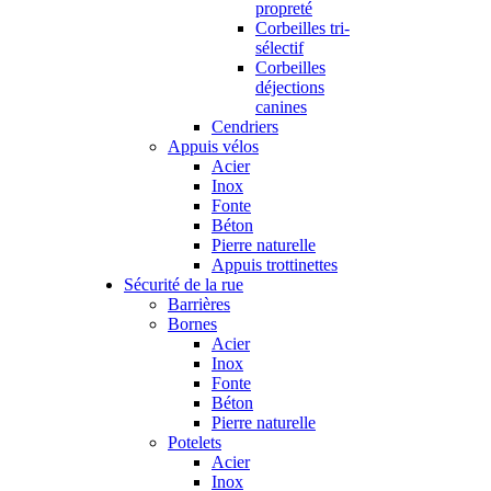
propreté
Corbeilles tri-
sélectif
Corbeilles
déjections
canines
Cendriers
Appuis vélos
Acier
Inox
Fonte
Béton
Pierre naturelle
Appuis trottinettes
Sécurité de la rue
Barrières
Bornes
Acier
Inox
Fonte
Béton
Pierre naturelle
Potelets
Acier
Inox