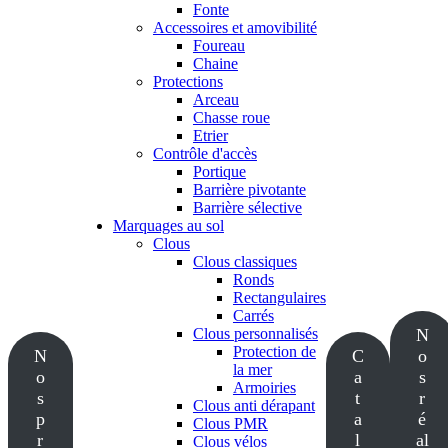
Fonte
Accessoires et amovibilité
Foureau
Chaine
Protections
Arceau
Chasse roue
Etrier
Contrôle d'accès
Portique
Barrière pivotante
Barrière sélective
Marquages au sol
Clous
Clous classiques
Ronds
Rectangulaires
Carrés
Clous personnalisés
N
Protection de
N
C
o
la mer
o
a
s
Armoiries
s
t
r
Clous anti dérapant
p
a
é
Clous PMR
r
l
al
Clous vélos