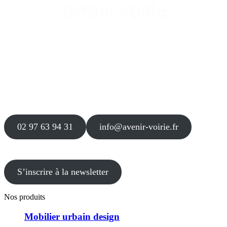
Siège
16 place Théodore Fantin Latour
56 000 VANNES
Agence
12 le Clos Blanc
49 530 LIRÉ
02 97 63 94 31
info@avenir-voirie.fr
S’inscrire à la newsletter
Nos produits
Mobilier urbain design