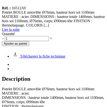
Réf. :
16512AV
Potelet BOULE amovible Ø76mm, hauteur hors sol 1100mm
MATIERE : acier. DIMENSIONS : hauteur totale 1400mm, hauteur
hors sol 1100mm, Ø76mm, corps; Ø90mm tête FINITION :
thermolaquage. COLORIS [...]
Lire la suite
Quantité
quantité
–
+
de
Ajouter au panier
Potelet
BOULE
amovible
Télécharger la fiche technique
Ø76mm,
HS
1100mm
Description
Potelet BOULE amovible Ø76mm, hauteur hors sol 1100mm
MATIERE : acier.
DIMENSIONS : hauteur totale 1400mm, hauteur hors sol 1100mm,
Ø76mm, corps; Ø90mm tête
FINITION : thermolaquage.