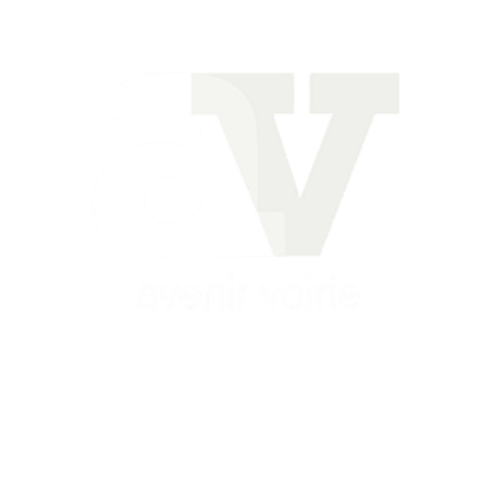
Siège
16 place Théodore Fantin Latour
56 000 VANNES
Agence
12 le Clos Blanc
49 530 LIRÉ