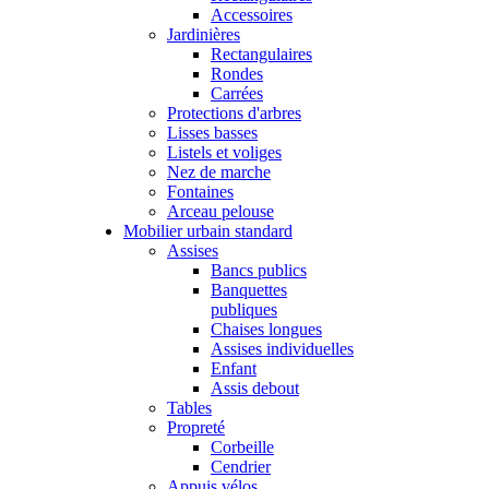
Accessoires
Jardinières
Rectangulaires
Rondes
Carrées
Protections d'arbres
Lisses basses
Listels et voliges
Nez de marche
Fontaines
Arceau pelouse
Mobilier urbain standard
Assises
Bancs publics
Banquettes
publiques
Chaises longues
Assises individuelles
Enfant
Assis debout
Tables
Propreté
Corbeille
Cendrier
Appuis vélos