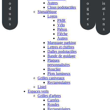
o
Autres
o
is
Clous podotactiles
d
g
at
Signalétique
u
u
i
Logos
it
e
o
PMR
s
s
n
Vélo
s
Piéton
Flèche
Autres
Marquage parking
Lettres et chiffres
Dalles podotactiles
Bande de guidage
Plaques
personnalisées
Bouclier
Plots lumineux
Grilles caniveaux
Rectangulaires
Listel
Espaces verts
Grilles d'arbres
Carrées
Rondes
Rectangulaires