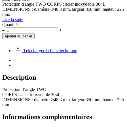
Protection d'angle TWO CORPS : acier inoxydable 304L.
DIMENSIONS : diamètre Ø48,3 mm, largeur 350 mm, hauteur 225
mm.
Lire la suite
Quantité
quantité
–
+
de
Ajouter au panier
Protection
d'angle
TWO
Télécharger la fiche technique
Description
Protection d’angle TWO
CORPS : acier inoxydable 304L.
DIMENSIONS : diamètre Ø48,3 mm, largeur 350 mm, hauteur 225
mm.
Informations complémentaires