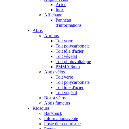
Acier
Inox
Affichage
Panneau
d'informations
Abris
Abribus
Toit verre
Toit polycarbonate
Toit tôle d'acier
Toit végétal
Toit photovoltaïque
PMMA 6mm
Abris vélos
Toit verre
Toit polycarbonate
Toit tôle d'acier
Toit végétal
Box à vélos
Abris fumeurs
Kiosques
Bar/snack
Informations/vente
Poste de secourisme
Presse