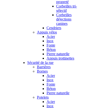
propreté
Corbeilles tri-
sélectif
Corbeilles
déjections
canines
Cendriers
Appuis vélos
Acier
Inox
Fonte
Béton
Pierre naturelle
Appuis trottinettes
Sécurité de la rue
Barrières
Bornes
Acier
Inox
Fonte
Béton
Pierre naturelle
Potelets
Acier
Inox