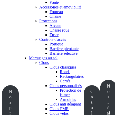
Fonte
Accessoires et amovibilité
Foureau
Chaine
Protections
Arceau
Chasse roue
Etrier
Contrôle d'accès
Portique
Barrière pivotante
Barrière sélective
Marquages au sol
Clous
Clous classiques
Ronds
Rectangulaires
Carrés
Clous personnalisés
N
Protection de
N
C
o
la mer
o
a
s
Armoiries
s
t
r
Clous anti dérapant
p
a
é
Clous PMR
r
l
al
Clous vélos