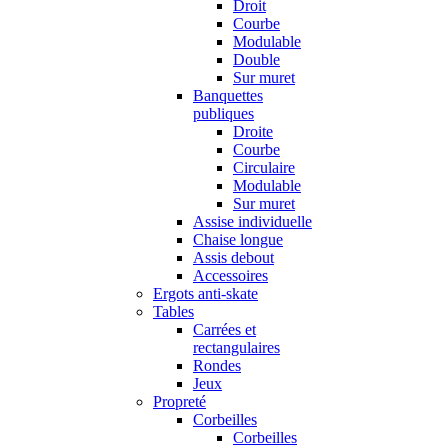
Droit
Courbe
Modulable
Double
Sur muret
Banquettes
publiques
Droite
Courbe
Circulaire
Modulable
Sur muret
Assise individuelle
Chaise longue
Assis debout
Accessoires
Ergots anti-skate
Tables
Carrées et
rectangulaires
Rondes
Jeux
Propreté
Corbeilles
Corbeilles