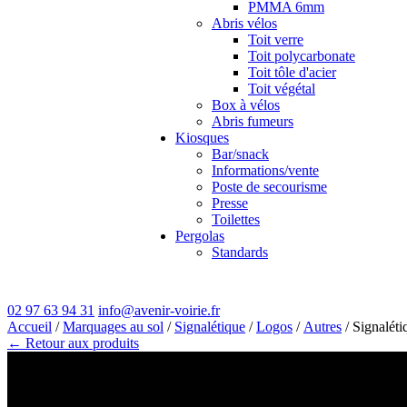
PMMA 6mm
Abris vélos
Toit verre
Toit polycarbonate
Toit tôle d'acier
Toit végétal
Box à vélos
Abris fumeurs
Kiosques
Bar/snack
Informations/vente
Poste de secourisme
Presse
Toilettes
Pergolas
Standards
02 97 63 94 31
info@avenir-voirie.fr
Accueil
/
Marquages au sol
/
Signalétique
/
Logos
/
Autres
/ Signalé
← Retour aux produits