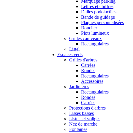
Marquage parking
Lettres et chiffres
Dalles podotactiles
Bande de guidage
Plaques personnalisées
Bouclier
Plots lumineux
Grilles caniveaux
Rectangulaires
Listel
Espaces verts
Grilles d'arbres
Carrées
Rondes
Rectangulaires
Accessoires
Jardinières
Rectangulaires
Rondes
Carrées
Protections d'arbres
Lisses basses
Listels et voliges
Nez de marche
Fontaines