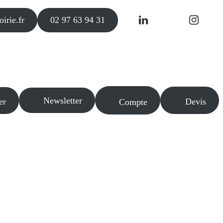
irie.fr
02 97 63 94 31
Newsletter
er
Devis
Compte