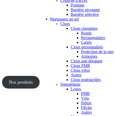
Contrôle d'accès
Portique
Barrière pivotante
Barrière sélective
Marquages au sol
Clous
Clous classiques
Ronds
Rectangulaires
Carrés
Clous personnalisés
Protection de la mer
Armoiries
Clous anti dérapant
Clous PMR
Clous vélos
Autres
Clous podotactiles
Nos produits
Signalétique
Logos
PMR
Vélo
Piéton
Flèche
Autres