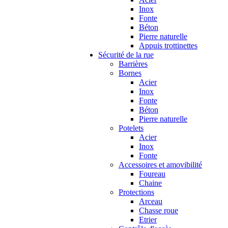
Inox
Fonte
Béton
Pierre naturelle
Appuis trottinettes
Sécurité de la rue
Barrières
Bornes
Acier
Inox
Fonte
Béton
Pierre naturelle
Potelets
Acier
Inox
Fonte
Accessoires et amovibilité
Foureau
Chaine
Protections
Arceau
Chasse roue
Etrier