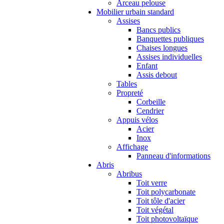
Arceau pelouse
Mobilier urbain standard
Assises
Bancs publics
Banquettes publiques
Chaises longues
Assises individuelles
Enfant
Assis debout
Tables
Propreté
Corbeille
Cendrier
Appuis vélos
Acier
Inox
Affichage
Panneau d'informations
Abris
Abribus
Toit verre
Toit polycarbonate
Toit tôle d'acier
Toit végétal
Toit photovoltaïque