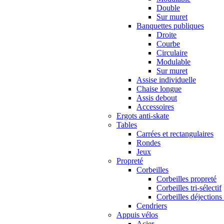
Double
Sur muret
Banquettes publiques
Droite
Courbe
Circulaire
Modulable
Sur muret
Assise individuelle
Chaise longue
Assis debout
Accessoires
Ergots anti-skate
Tables
Carrées et rectangulaires
Rondes
Jeux
Propreté
Corbeilles
Corbeilles propreté
Corbeilles tri-sélectif
Corbeilles déjections
Cendriers
Appuis vélos
Acier