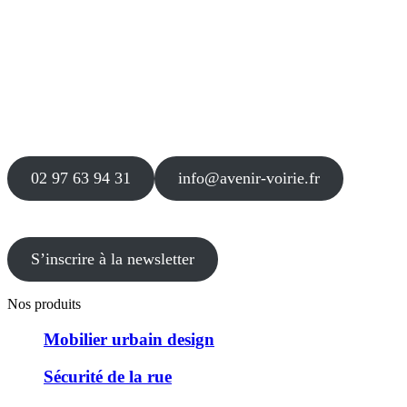
Siège
16 place Théodore Fantin Latour
56 000 VANNES
Agence
12 le Clos Blanc
49 530 LIRÉ
02 97 63 94 31
info@avenir-voirie.fr
S’inscrire à la newsletter
Nos produits
Mobilier urbain design
Sécurité de la rue