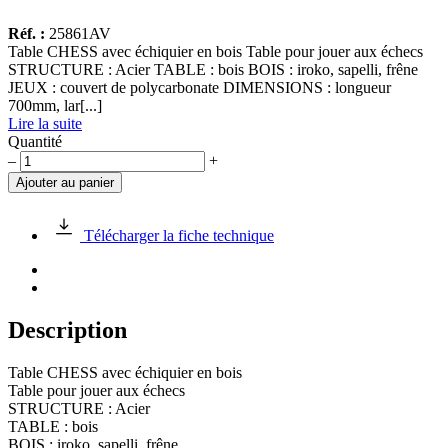
Réf. :
25861AV
Table CHESS avec échiquier en bois Table pour jouer aux échecs
STRUCTURE : Acier TABLE : bois BOIS : iroko, sapelli, frêne
JEUX : couvert de polycarbonate DIMENSIONS : longueur
700mm, lar[...]
Lire la suite
Quantité
quantité
–
+
de
Ajouter au panier
Table
CHESS
avec
Télécharger la fiche technique
échiquier
en
bois
Description
Table CHESS avec échiquier en bois
Table pour jouer aux échecs
STRUCTURE : Acier
TABLE : bois
BOIS : iroko, sapelli, frêne