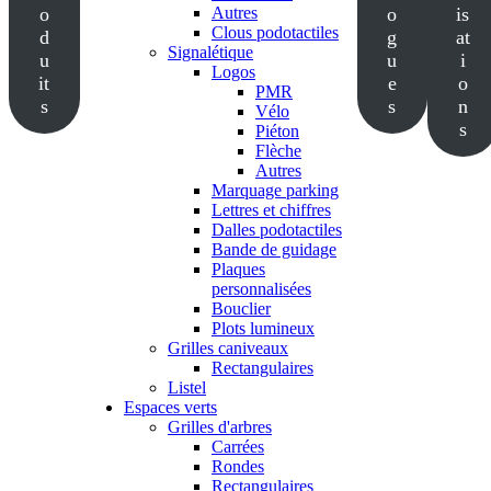
o
Autres
o
is
Clous podotactiles
d
g
at
Signalétique
u
u
i
Logos
it
e
o
PMR
s
s
n
Vélo
s
Piéton
Flèche
Autres
Marquage parking
Lettres et chiffres
Dalles podotactiles
Bande de guidage
Plaques
personnalisées
Bouclier
Plots lumineux
Grilles caniveaux
Rectangulaires
Listel
Espaces verts
Grilles d'arbres
Carrées
Rondes
Rectangulaires