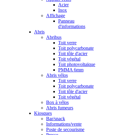
Acier
Inox
Affichage
Panneau
d'informations
Abris
Abribus
Toit verre
Toit polycarbonate
Toit tôle d'acier
Toit végétal
Toit photovoltaïque
PMMA 6mm
Abris vélos
Toit verre
Toit polycarbonate
Toit tôle d'acier
Toit végétal
Box à vélos
Abris fumeurs
Kiosques
Bar/snack
Informations/vente
Poste de secourisme
Presse