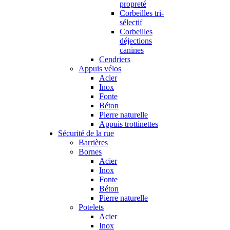
propreté
Corbeilles tri-
sélectif
Corbeilles
déjections
canines
Cendriers
Appuis vélos
Acier
Inox
Fonte
Béton
Pierre naturelle
Appuis trottinettes
Sécurité de la rue
Barrières
Bornes
Acier
Inox
Fonte
Béton
Pierre naturelle
Potelets
Acier
Inox