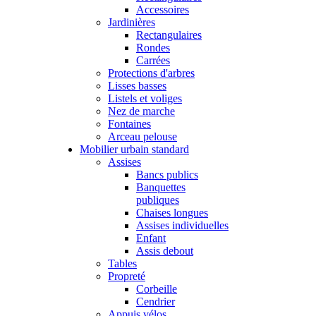
Accessoires
Jardinières
Rectangulaires
Rondes
Carrées
Protections d'arbres
Lisses basses
Listels et voliges
Nez de marche
Fontaines
Arceau pelouse
Mobilier urbain standard
Assises
Bancs publics
Banquettes
publiques
Chaises longues
Assises individuelles
Enfant
Assis debout
Tables
Propreté
Corbeille
Cendrier
Appuis vélos