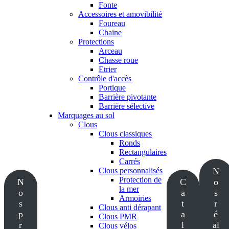
Fonte
Accessoires et amovibilité
Foureau
Chaine
Protections
Arceau
Chasse roue
Etrier
Contrôle d'accès
Portique
Barrière pivotante
Barrière sélective
Marquages au sol
Clous
Clous classiques
Ronds
Rectangulaires
Carrés
Clous personnalisés
N
Protection de
N
C
o
la mer
o
a
s
Armoiries
s
t
r
Clous anti dérapant
p
a
é
Clous PMR
r
l
al
Clous vélos