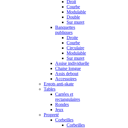
Droit
Courbe
Modulable
Double
Sur muret
Banquettes
publiques
Droite
Courbe
Circulaire
Modulable
Sur muret
Assise individuelle
Chaise longue
Assis debout
Accessoires
Ergots anti-skate
Tables
Carrées et
rectangulaires
Rondes
Jeux
Propreté
Corbeilles
Corbeilles