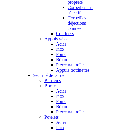
propreté
Corbeilles tri-
sélectif
Corbeilles
déjections
canines
Cendriers
Appuis vélos
Acier
Inox
Fonte
Béton
Pierre naturelle
Appuis trottinettes
Sécurité de la rue
Barrières
Bornes
Acier
Inox
Fonte
Béton
Pierre naturelle
Potelets
Acier
Inox