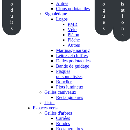
o
Autres
o
is
Clous podotactiles
d
g
at
Signalétique
u
u
i
Logos
it
e
o
PMR
s
s
n
Vélo
s
Piéton
Flèche
Autres
Marquage parking
Lettres et chiffres
Dalles podotactiles
Bande de guidage
Plaques
personnalisées
Bouclier
Plots lumineux
Grilles caniveaux
Rectangulaires
Listel
Espaces verts
Grilles d'arbres
Carrées
Rondes
Rectangulaires