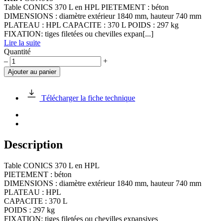
Table CONICS 370 L en HPL PIETEMENT : béton
DIMENSIONS : diamètre extérieur 1840 mm, hauteur 740 mm
PLATEAU : HPL CAPACITE : 370 L POIDS : 297 kg
FIXATION: tiges filetées ou chevilles expan[...]
Lire la suite
Quantité
quantité
–
+
de
Ajouter au panier
Table
CONICS
370
Télécharger la fiche technique
L
en
HPL
Description
Table CONICS 370 L en HPL
PIETEMENT : béton
DIMENSIONS : diamètre extérieur 1840 mm, hauteur 740 mm
PLATEAU : HPL
CAPACITE : 370 L
POIDS : 297 kg
FIXATION: tiges filetées ou chevilles expansives