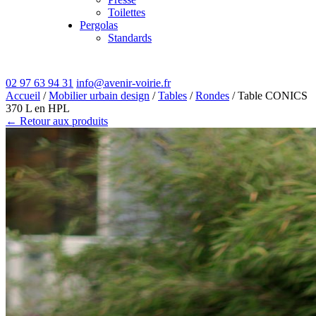
Toilettes
Pergolas
Standards
02 97 63 94 31
info@avenir-voirie.fr
Accueil
/
Mobilier urbain design
/
Tables
/
Rondes
/ Table CONICS
370 L en HPL
← Retour aux produits