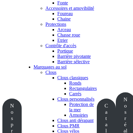
Fonte
Accessoires et amovibilité
Foureau
Chaine
Protections
Arceau
Chasse roue
Etrier
Contrôle d'accès
Portique
Barrière pivotante
Barrière sélective
Marquages au sol
Clous
Clous classiques
Ronds
Rectangulaires
Carrés
Clous personnalisés
N
Protection de
N
C
o
la mer
o
a
s
Armoiries
s
t
r
Clous anti dérapant
p
a
é
Clous PMR
r
l
al
Clous vélos