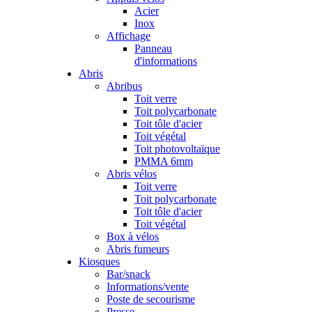
Acier
Inox
Affichage
Panneau
d'informations
Abris
Abribus
Toit verre
Toit polycarbonate
Toit tôle d'acier
Toit végétal
Toit photovoltaïque
PMMA 6mm
Abris vélos
Toit verre
Toit polycarbonate
Toit tôle d'acier
Toit végétal
Box à vélos
Abris fumeurs
Kiosques
Bar/snack
Informations/vente
Poste de secourisme
Presse