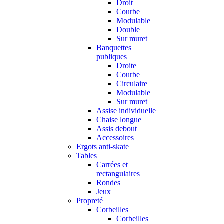
Droit
Courbe
Modulable
Double
Sur muret
Banquettes
publiques
Droite
Courbe
Circulaire
Modulable
Sur muret
Assise individuelle
Chaise longue
Assis debout
Accessoires
Ergots anti-skate
Tables
Carrées et
rectangulaires
Rondes
Jeux
Propreté
Corbeilles
Corbeilles