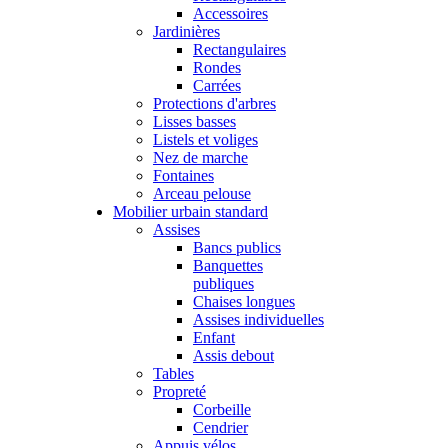
Accessoires
Jardinières
Rectangulaires
Rondes
Carrées
Protections d'arbres
Lisses basses
Listels et voliges
Nez de marche
Fontaines
Arceau pelouse
Mobilier urbain standard
Assises
Bancs publics
Banquettes
publiques
Chaises longues
Assises individuelles
Enfant
Assis debout
Tables
Propreté
Corbeille
Cendrier
Appuis vélos