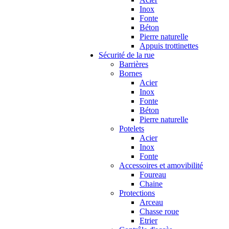
Inox
Fonte
Béton
Pierre naturelle
Appuis trottinettes
Sécurité de la rue
Barrières
Bornes
Acier
Inox
Fonte
Béton
Pierre naturelle
Potelets
Acier
Inox
Fonte
Accessoires et amovibilité
Foureau
Chaine
Protections
Arceau
Chasse roue
Etrier