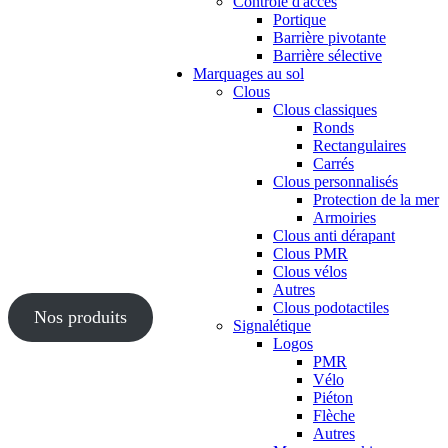
Contrôle d'accès
Portique
Barrière pivotante
Barrière sélective
Marquages au sol
Clous
Clous classiques
Ronds
Rectangulaires
Carrés
Clous personnalisés
Protection de la mer
Armoiries
Clous anti dérapant
Clous PMR
Clous vélos
Autres
Clous podotactiles
Nos produits
Signalétique
Logos
PMR
Vélo
Piéton
Flèche
Autres