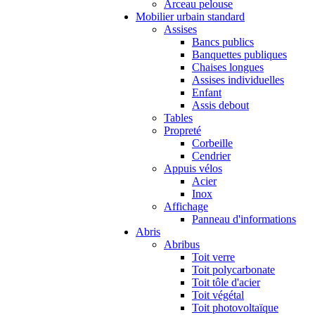
Arceau pelouse
Mobilier urbain standard
Assises
Bancs publics
Banquettes publiques
Chaises longues
Assises individuelles
Enfant
Assis debout
Tables
Propreté
Corbeille
Cendrier
Appuis vélos
Acier
Inox
Affichage
Panneau d'informations
Abris
Abribus
Toit verre
Toit polycarbonate
Toit tôle d'acier
Toit végétal
Toit photovoltaïque