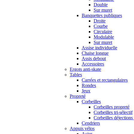
Double
Sur muret
Banquettes publiques
Droite
Courbe
Circulaire
Modulable
Sur muret
Assise individuelle
Chaise longue
Assis debout
Accessoires
Ergots anti-skate
Tables
Carrées et rectangulaires
Rondes
Jeux
Propreté
Corbeilles
Corbeilles propreté
Corbeilles tri-sélectif
Corbeilles déjections
Cendriers
Appuis vélos
Acier