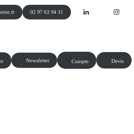
irie.fr
02 97 63 94 31
Newsletter
er
Devis
Compte