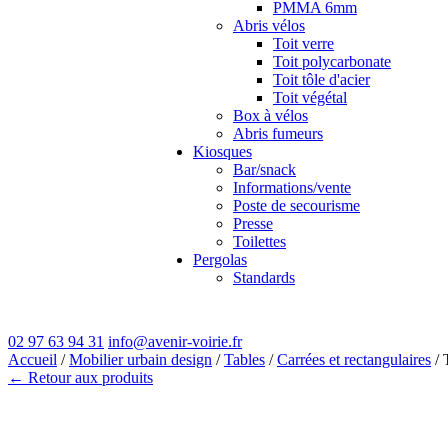
PMMA 6mm
Abris vélos
Toit verre
Toit polycarbonate
Toit tôle d'acier
Toit végétal
Box à vélos
Abris fumeurs
Kiosques
Bar/snack
Informations/vente
Poste de secourisme
Presse
Toilettes
Pergolas
Standards
02 97 63 94 31
info@avenir-voirie.fr
Accueil
/
Mobilier urbain design
/
Tables
/
Carrées et rectangulaires
/ 
← Retour aux produits