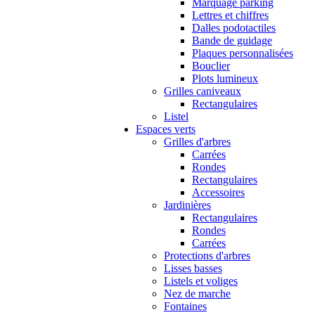
Marquage parking
Lettres et chiffres
Dalles podotactiles
Bande de guidage
Plaques personnalisées
Bouclier
Plots lumineux
Grilles caniveaux
Rectangulaires
Listel
Espaces verts
Grilles d'arbres
Carrées
Rondes
Rectangulaires
Accessoires
Jardinières
Rectangulaires
Rondes
Carrées
Protections d'arbres
Lisses basses
Listels et voliges
Nez de marche
Fontaines