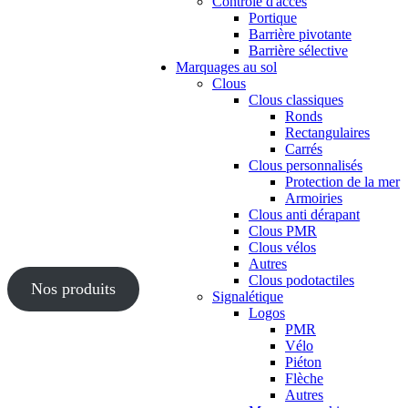
Contrôle d'accès
Portique
Barrière pivotante
Barrière sélective
Marquages au sol
Clous
Clous classiques
Ronds
Rectangulaires
Carrés
Clous personnalisés
Protection de la mer
Armoiries
Clous anti dérapant
Clous PMR
Clous vélos
Autres
Clous podotactiles
Nos produits
Signalétique
Logos
PMR
Vélo
Piéton
Flèche
Autres