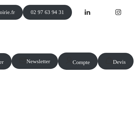
irie.fr
02 97 63 94 31
Newsletter
er
Devis
Compte