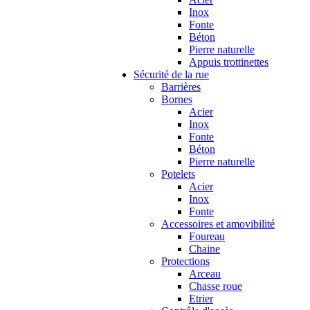
Inox
Fonte
Béton
Pierre naturelle
Appuis trottinettes
Sécurité de la rue
Barrières
Bornes
Acier
Inox
Fonte
Béton
Pierre naturelle
Potelets
Acier
Inox
Fonte
Accessoires et amovibilité
Foureau
Chaine
Protections
Arceau
Chasse roue
Etrier