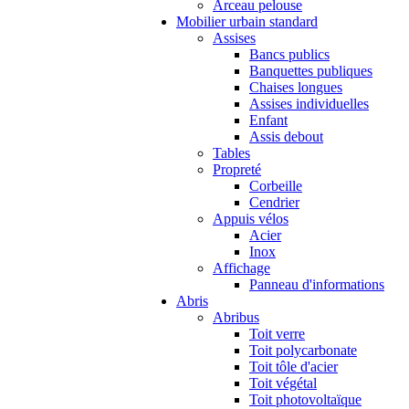
Arceau pelouse
Mobilier urbain standard
Assises
Bancs publics
Banquettes publiques
Chaises longues
Assises individuelles
Enfant
Assis debout
Tables
Propreté
Corbeille
Cendrier
Appuis vélos
Acier
Inox
Affichage
Panneau d'informations
Abris
Abribus
Toit verre
Toit polycarbonate
Toit tôle d'acier
Toit végétal
Toit photovoltaïque