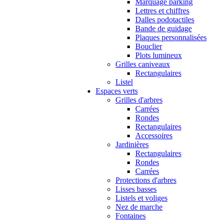
Marquage parking
Lettres et chiffres
Dalles podotactiles
Bande de guidage
Plaques personnalisées
Bouclier
Plots lumineux
Grilles caniveaux
Rectangulaires
Listel
Espaces verts
Grilles d'arbres
Carrées
Rondes
Rectangulaires
Accessoires
Jardinières
Rectangulaires
Rondes
Carrées
Protections d'arbres
Lisses basses
Listels et voliges
Nez de marche
Fontaines