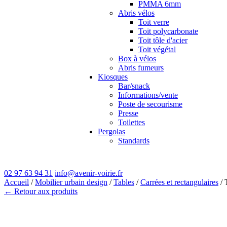
PMMA 6mm
Abris vélos
Toit verre
Toit polycarbonate
Toit tôle d'acier
Toit végétal
Box à vélos
Abris fumeurs
Kiosques
Bar/snack
Informations/vente
Poste de secourisme
Presse
Toilettes
Pergolas
Standards
02 97 63 94 31
info@avenir-voirie.fr
Accueil
/
Mobilier urbain design
/
Tables
/
Carrées et rectangulaires
/ 
← Retour aux produits