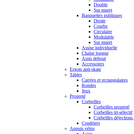
Double
Sur muret
Banquettes publiques
Droite
Courbe
Circulaire
Modulable
Sur muret
Assise individuelle
Chaise longue
Assis debout
Accessoires
Ergots anti-skate
Tables
Carrées et rectangulaires
Rondes
Jeux
Propreté
Corbeilles
Corbeilles propreté
Corbeilles tri-sélectif
Corbeilles déjections
Cendriers
Appuis vélos
Acier