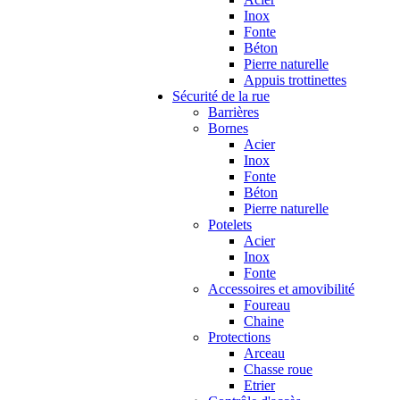
Inox
Fonte
Béton
Pierre naturelle
Appuis trottinettes
Sécurité de la rue
Barrières
Bornes
Acier
Inox
Fonte
Béton
Pierre naturelle
Potelets
Acier
Inox
Fonte
Accessoires et amovibilité
Foureau
Chaine
Protections
Arceau
Chasse roue
Etrier