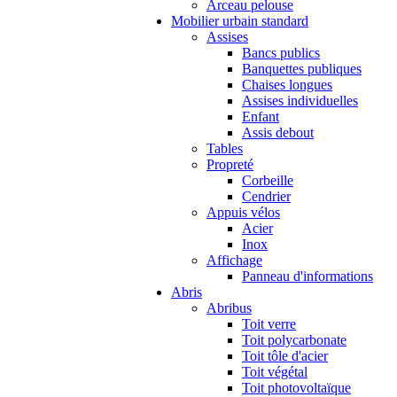
Arceau pelouse
Mobilier urbain standard
Assises
Bancs publics
Banquettes publiques
Chaises longues
Assises individuelles
Enfant
Assis debout
Tables
Propreté
Corbeille
Cendrier
Appuis vélos
Acier
Inox
Affichage
Panneau d'informations
Abris
Abribus
Toit verre
Toit polycarbonate
Toit tôle d'acier
Toit végétal
Toit photovoltaïque