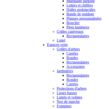
Marquage parking
Lettres et chiffres
Dalles podotactiles
Bande de guidage
Plaques personnalisées
Bouclier
Plots lumineux
Grilles caniveaux
Rectangulaires
Listel
Espaces verts
Grilles d'arbres
Carrées
Rondes
Rectangulaires
Accessoires
Jardinières
Rectangulaires
Rondes
Carrées
Protections d'arbres
Lisses basses
Listels et voliges
Nez de marche
Fontaines