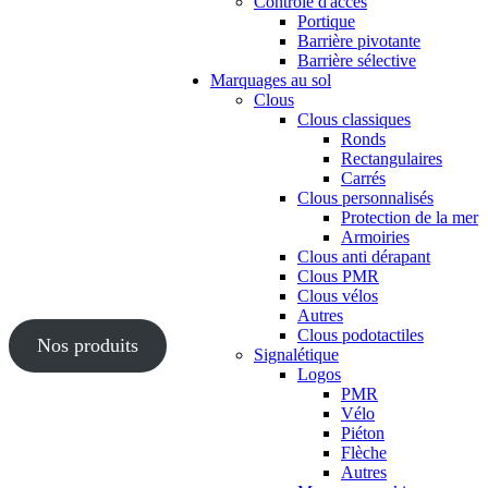
Contrôle d'accès
Portique
Barrière pivotante
Barrière sélective
Marquages au sol
Clous
Clous classiques
Ronds
Rectangulaires
Carrés
Clous personnalisés
Protection de la mer
Armoiries
Clous anti dérapant
Clous PMR
Clous vélos
Autres
Clous podotactiles
Nos produits
Signalétique
Logos
PMR
Vélo
Piéton
Flèche
Autres