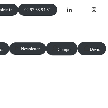
irie.fr
02 97 63 94 31
Newsletter
er
Devis
Compte