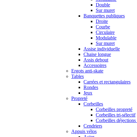
Double
Sur muret
Banquettes publiques
Droite
Courbe
Circulaire
Modulable
Sur muret
Assise individuelle
Chaise longue
Assis debout
Accessoires
Ergots anti-skate
Tables
Carrées et rectangulaires
Rondes
Jeux
Propreté
Corbeilles
Corbeilles propreté
Corbeilles tri-sélectif
Corbeilles déjections
Cendriers
Appuis vélos
Acier