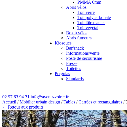
PMMA 6mm
Abris vélos
Toit verre
Toit polycarbonate
Toit tôle d'acier
Toit végétal
Box à vélos
Abris fumeurs
Kiosques
Bar/snack
Informations/vente
Poste de secourisme
Presse
Toilettes
Pergolas
Standards
02 97 63 94 31
info@avenir-voirie.fr
Accueil
/
Mobilier urbain design
/
Tables
/
Carrées et rectangulaires
/ 
← Retour aux produits