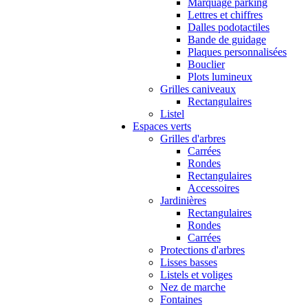
Marquage parking
Lettres et chiffres
Dalles podotactiles
Bande de guidage
Plaques personnalisées
Bouclier
Plots lumineux
Grilles caniveaux
Rectangulaires
Listel
Espaces verts
Grilles d'arbres
Carrées
Rondes
Rectangulaires
Accessoires
Jardinières
Rectangulaires
Rondes
Carrées
Protections d'arbres
Lisses basses
Listels et voliges
Nez de marche
Fontaines