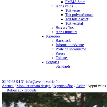
PMMA 6mm
Abris vélos
Toit verre
Toit polycarbonate
Toit tôle d'acier
Toit végétal
Box à vélos
Abris fumeurs
Kiosques
Bar/snack
Informations/vente
Poste de secourisme
Presse
Toilettes
Pergolas
Standards
02 97 63 94 31
info@avenir-voirie.fr
Accueil
/
Mobilier urbain design
/
Appuis vélos
/
Acier
/ Appui vél
← Retour aux produits