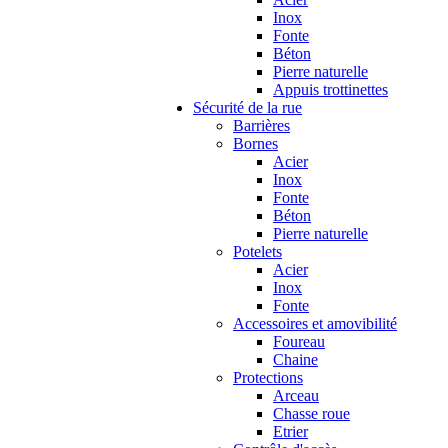
Inox
Fonte
Béton
Pierre naturelle
Appuis trottinettes
Sécurité de la rue
Barrières
Bornes
Acier
Inox
Fonte
Béton
Pierre naturelle
Potelets
Acier
Inox
Fonte
Accessoires et amovibilité
Foureau
Chaine
Protections
Arceau
Chasse roue
Etrier