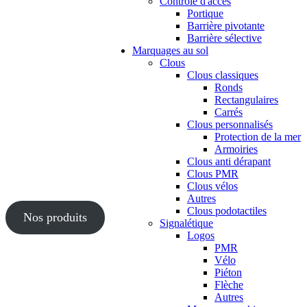
Contrôle d'accès
Portique
Barrière pivotante
Barrière sélective
Marquages au sol
Clous
Clous classiques
Ronds
Rectangulaires
Carrés
Clous personnalisés
Protection de la mer
Armoiries
Clous anti dérapant
Clous PMR
Clous vélos
Autres
Clous podotactiles
Nos produits
Signalétique
Logos
PMR
Vélo
Piéton
Flèche
Autres