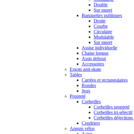
Double
Sur muret
Banquettes publiques
Droite
Courbe
Circulaire
Modulable
Sur muret
Assise individuelle
Chaise longue
Assis debout
Accessoires
Ergots anti-skate
Tables
Carrées et rectangulaires
Rondes
Jeux
Propreté
Corbeilles
Corbeilles propreté
Corbeilles tri-sélectif
Corbeilles déjections
Cendriers
Appuis vélos
Acier