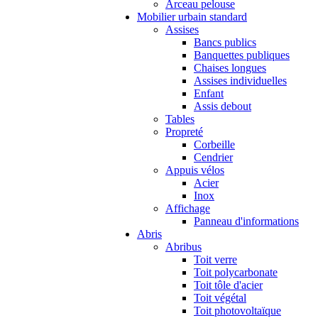
Arceau pelouse
Mobilier urbain standard
Assises
Bancs publics
Banquettes publiques
Chaises longues
Assises individuelles
Enfant
Assis debout
Tables
Propreté
Corbeille
Cendrier
Appuis vélos
Acier
Inox
Affichage
Panneau d'informations
Abris
Abribus
Toit verre
Toit polycarbonate
Toit tôle d'acier
Toit végétal
Toit photovoltaïque