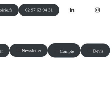
irie.fr
02 97 63 94 31
Newsletter
er
Devis
Compte