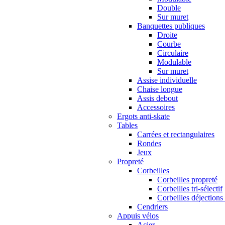
Double
Sur muret
Banquettes publiques
Droite
Courbe
Circulaire
Modulable
Sur muret
Assise individuelle
Chaise longue
Assis debout
Accessoires
Ergots anti-skate
Tables
Carrées et rectangulaires
Rondes
Jeux
Propreté
Corbeilles
Corbeilles propreté
Corbeilles tri-sélectif
Corbeilles déjections
Cendriers
Appuis vélos
Acier