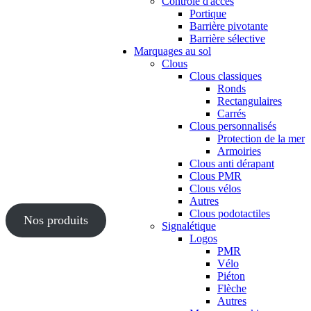
Contrôle d'accès
Portique
Barrière pivotante
Barrière sélective
Marquages au sol
Clous
Clous classiques
Ronds
Rectangulaires
Carrés
Clous personnalisés
Protection de la mer
Armoiries
Clous anti dérapant
Clous PMR
Clous vélos
Autres
Clous podotactiles
Nos produits
Signalétique
Logos
PMR
Vélo
Piéton
Flèche
Autres