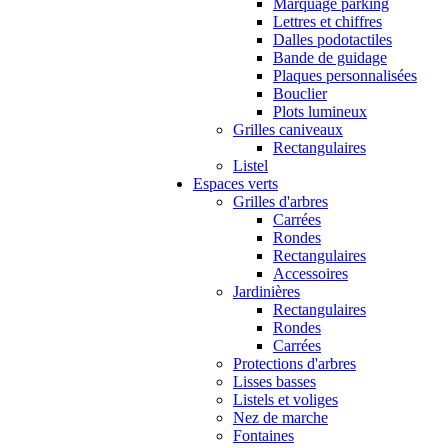
Marquage parking
Lettres et chiffres
Dalles podotactiles
Bande de guidage
Plaques personnalisées
Bouclier
Plots lumineux
Grilles caniveaux
Rectangulaires
Listel
Espaces verts
Grilles d'arbres
Carrées
Rondes
Rectangulaires
Accessoires
Jardinières
Rectangulaires
Rondes
Carrées
Protections d'arbres
Lisses basses
Listels et voliges
Nez de marche
Fontaines