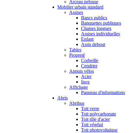
Arceau pelouse
Mobilier urbain standard
Assises
Bancs publics
Banquettes publiques
Chaises longues
Assises individuelles
Enfant
Assis debout
Tables
Propreté
Corbeille
Cendrier
Appuis vélos
Acier
Inox
Affichage
Panneau d'informations
Abris
Abribus
Toit verre
Toit polycarbonate
Toit tôle d'acier
Toit végétal
Toit photovoltaïque