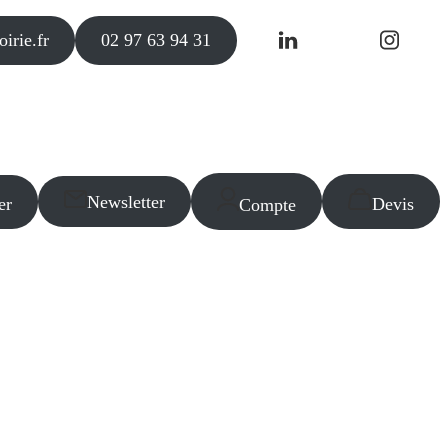
irie.fr
02 97 63 94 31
Newsletter
er
Devis
Compte