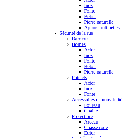
Inox
Fonte
Béton
Pierre naturelle
Appuis trottinettes
Sécurité de la rue
Barrières
Bornes
Acier
Inox
Fonte
Béton
Pierre naturelle
Potelets
Acier
Inox
Fonte
Accessoires et amovibilité
Foureau
Chaine
Protections
Arceau
Chasse roue
Etrier