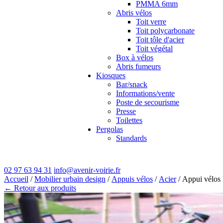
PMMA 6mm
Abris vélos
Toit verre
Toit polycarbonate
Toit tôle d'acier
Toit végétal
Box à vélos
Abris fumeurs
Kiosques
Bar/snack
Informations/vente
Poste de secourisme
Presse
Toilettes
Pergolas
Standards
02 97 63 94 31
info@avenir-voirie.fr
Accueil
/
Mobilier urbain design
/
Appuis vélos
/
Acier
/ Appui vél
← Retour aux produits