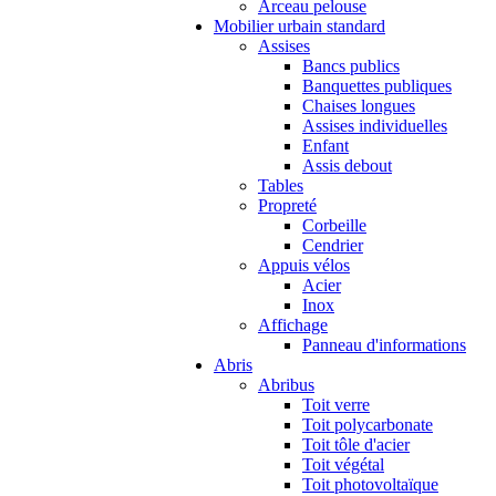
Arceau pelouse
Mobilier urbain standard
Assises
Bancs publics
Banquettes publiques
Chaises longues
Assises individuelles
Enfant
Assis debout
Tables
Propreté
Corbeille
Cendrier
Appuis vélos
Acier
Inox
Affichage
Panneau d'informations
Abris
Abribus
Toit verre
Toit polycarbonate
Toit tôle d'acier
Toit végétal
Toit photovoltaïque