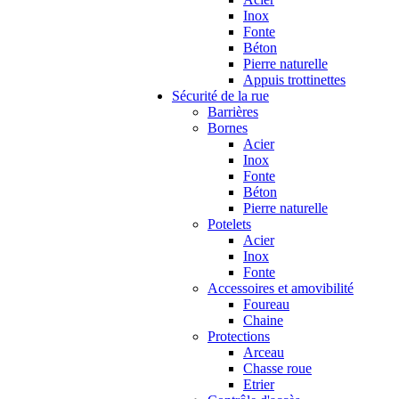
Inox
Fonte
Béton
Pierre naturelle
Appuis trottinettes
Sécurité de la rue
Barrières
Bornes
Acier
Inox
Fonte
Béton
Pierre naturelle
Potelets
Acier
Inox
Fonte
Accessoires et amovibilité
Foureau
Chaine
Protections
Arceau
Chasse roue
Etrier