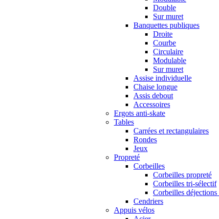
Double
Sur muret
Banquettes publiques
Droite
Courbe
Circulaire
Modulable
Sur muret
Assise individuelle
Chaise longue
Assis debout
Accessoires
Ergots anti-skate
Tables
Carrées et rectangulaires
Rondes
Jeux
Propreté
Corbeilles
Corbeilles propreté
Corbeilles tri-sélectif
Corbeilles déjections
Cendriers
Appuis vélos
Acier