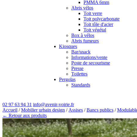
PMMA 6mm
Abris vélos
Toit verre
Toit polycarbonate
Toit tôle d'acier
Toit végétal
Box à vélos
Abris fumeurs
Kiosques
Bar/snack
Informations/vente
Poste de secourisme
Presse
Toilettes
Pergolas
Standards
02 97 63 94 31
info@avenir-voirie.fr
Accueil
/
Mobilier urbain design
/
Assises
/
Bancs publics
/
Modulabl
← Retour aux produits