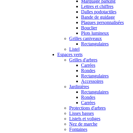
Marquage parking
Lettres et chiffres
Dalles podotactiles
Bande de guidage
Plaques personnalisées
Bouclier
Plots lumineux
Grilles caniveaux
Rectangulaires
Listel
Espaces verts
Grilles d'arbres
Carrées
Rondes
Rectangulaires
Accessoires
Jardinières
Rectangulaires
Rondes
Carrées
Protections d'arbres
Lisses basses
Listels et voliges
Nez de marche
Fontaines