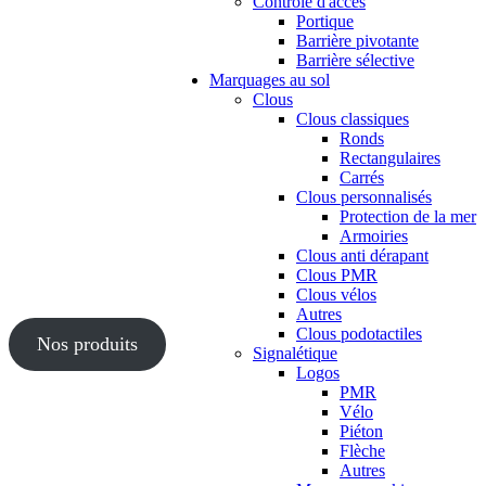
Contrôle d'accès
Portique
Barrière pivotante
Barrière sélective
Marquages au sol
Clous
Clous classiques
Ronds
Rectangulaires
Carrés
Clous personnalisés
Protection de la mer
Armoiries
Clous anti dérapant
Clous PMR
Clous vélos
Autres
Clous podotactiles
Nos produits
Signalétique
Logos
PMR
Vélo
Piéton
Flèche
Autres