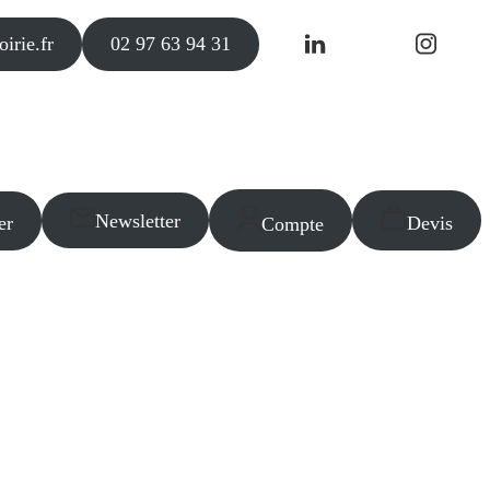
irie.fr
02 97 63 94 31
Newsletter
er
Devis
Compte