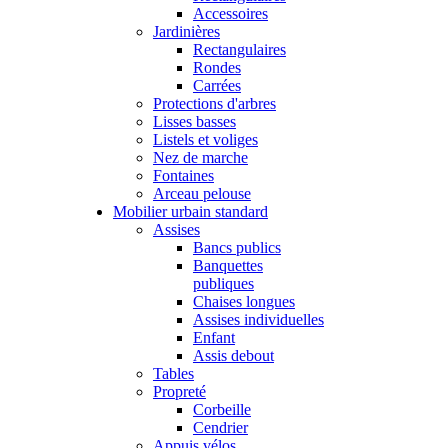
Accessoires
Jardinières
Rectangulaires
Rondes
Carrées
Protections d'arbres
Lisses basses
Listels et voliges
Nez de marche
Fontaines
Arceau pelouse
Mobilier urbain standard
Assises
Bancs publics
Banquettes
publiques
Chaises longues
Assises individuelles
Enfant
Assis debout
Tables
Propreté
Corbeille
Cendrier
Appuis vélos