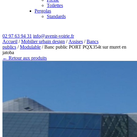
Toilettes
Pergolas
Standards
02 97 63 94 31
info@avenir-voirie.fr
Accueil
/
Mobilier urbain design
/
Assises
/
Bancs
publics
/
Modulable
/ Banc public PORT PQX354t sur muret en
jatoba
← Retour aux produits