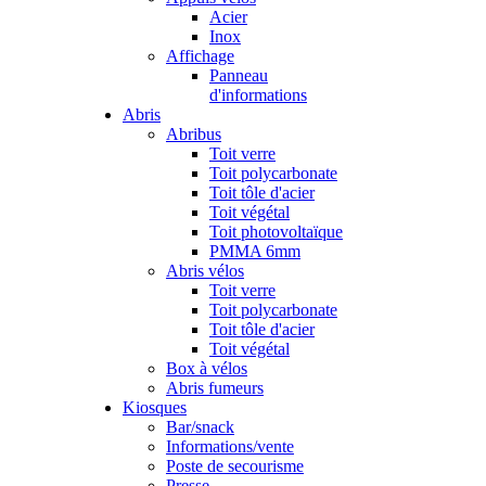
Acier
Inox
Affichage
Panneau
d'informations
Abris
Abribus
Toit verre
Toit polycarbonate
Toit tôle d'acier
Toit végétal
Toit photovoltaïque
PMMA 6mm
Abris vélos
Toit verre
Toit polycarbonate
Toit tôle d'acier
Toit végétal
Box à vélos
Abris fumeurs
Kiosques
Bar/snack
Informations/vente
Poste de secourisme
Presse