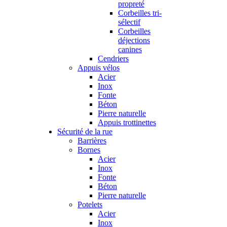
propreté
Corbeilles tri-
sélectif
Corbeilles
déjections
canines
Cendriers
Appuis vélos
Acier
Inox
Fonte
Béton
Pierre naturelle
Appuis trottinettes
Sécurité de la rue
Barrières
Bornes
Acier
Inox
Fonte
Béton
Pierre naturelle
Potelets
Acier
Inox