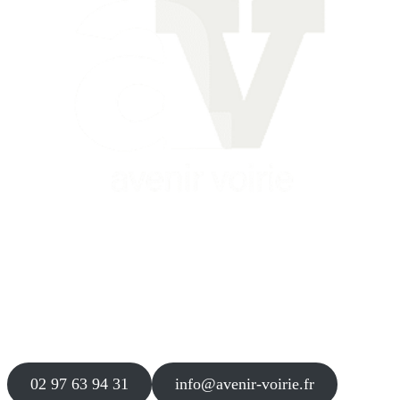
Siège
16 place Théodore Fantin Latour
56 000 VANNES
Agence
12 le Clos Blanc
49 530 LIRÉ
02 97 63 94 31
info@avenir-voirie.fr