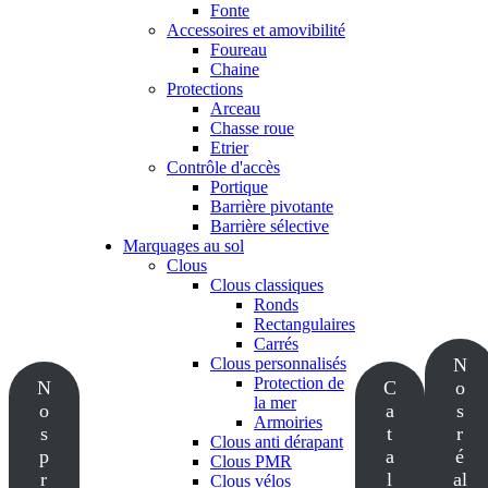
Fonte
Accessoires et amovibilité
Foureau
Chaine
Protections
Arceau
Chasse roue
Etrier
Contrôle d'accès
Portique
Barrière pivotante
Barrière sélective
Marquages au sol
Clous
Clous classiques
Ronds
Rectangulaires
Carrés
Clous personnalisés
N
Protection de
N
C
o
la mer
o
a
s
Armoiries
s
t
r
Clous anti dérapant
p
a
é
Clous PMR
r
l
al
Clous vélos