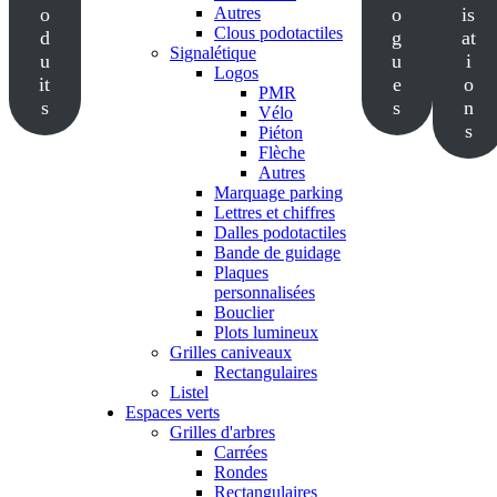
o
Autres
o
is
Clous podotactiles
d
g
at
Signalétique
u
u
i
Logos
it
e
o
PMR
s
s
n
Vélo
s
Piéton
Flèche
Autres
Marquage parking
Lettres et chiffres
Dalles podotactiles
Bande de guidage
Plaques
personnalisées
Bouclier
Plots lumineux
Grilles caniveaux
Rectangulaires
Listel
Espaces verts
Grilles d'arbres
Carrées
Rondes
Rectangulaires