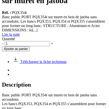
sur muret en jatoba
Réf. :
PQX354t
Banc public PORT PQX354t sur muret en bois de jatoba sans
accoudoirs. Les bancs PQX353, PQX354 et PQX355 s'assemblent
pour former un long banc. STRUCTURE : Aluminium et Acier.
DIMENSIONS : lo[...]
Lire la suite
Quantité
quantité
–
+
de
Ajouter au panier
Banc
public
PORT
Télécharger la fiche technique
PQX354t
sur
muret
en
jatoba
Description
Banc public PORT PQX354t sur muret en bois de jatoba sans
accoudoirs.
Les bancs PQX353, PQX354 et PQX355 s’assemblent pour former
un long banc.