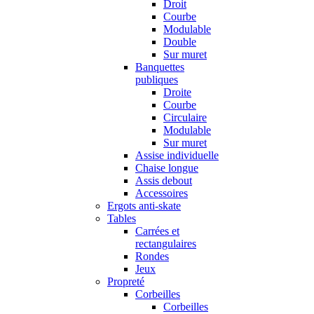
Droit
Courbe
Modulable
Double
Sur muret
Banquettes
publiques
Droite
Courbe
Circulaire
Modulable
Sur muret
Assise individuelle
Chaise longue
Assis debout
Accessoires
Ergots anti-skate
Tables
Carrées et
rectangulaires
Rondes
Jeux
Propreté
Corbeilles
Corbeilles