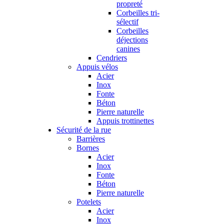
propreté
Corbeilles tri-
sélectif
Corbeilles
déjections
canines
Cendriers
Appuis vélos
Acier
Inox
Fonte
Béton
Pierre naturelle
Appuis trottinettes
Sécurité de la rue
Barrières
Bornes
Acier
Inox
Fonte
Béton
Pierre naturelle
Potelets
Acier
Inox