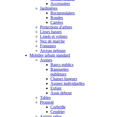
Accessoires
Jardinières
Rectangulaires
Rondes
Carrées
Protections d'arbres
Lisses basses
Listels et voliges
Nez de marche
Fontaines
Arceau pelouse
Mobilier urbain standard
Assises
Bancs publics
Banquettes
publiques
Chaises longues
Assises individuelles
Enfant
Assis debout
Tables
Propreté
Corbeille
Cendrier
Appuis vélos