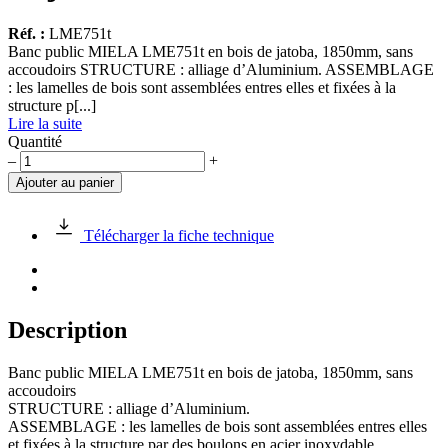
Réf. :
LME751t
Banc public MIELA LME751t en bois de jatoba, 1850mm, sans
accoudoirs STRUCTURE : alliage d’Aluminium. ASSEMBLAGE
: les lamelles de bois sont assemblées entres elles et fixées à la
structure p[...]
Lire la suite
Quantité
quantité
–
+
de
Ajouter au panier
Banc
public
MIELA
Télécharger la fiche technique
LME751t
en
jatoba,
1850mm
Description
Banc public MIELA LME751t en bois de jatoba, 1850mm, sans
accoudoirs
STRUCTURE : alliage d’Aluminium.
ASSEMBLAGE : les lamelles de bois sont assemblées entres elles
et fixées à la structure par des boulons en acier inoxydable.