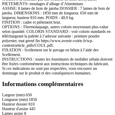
PIETEMENTS: moulages d’alliage d’Aluminium.
ASSISE: 8 lames de bois de jatoba DOSSIER : 7 lames de bois de
jatoba. DIMENSIONS : 1850 mm de longueur, 650 mm de
largueur, hauteur 810 mm. POIDS : 40,9 kg.
FINITION : cadre et piétement brut.
OPTIONS : Thermolaquage, autres coloris moyennant plus-value
selon quantité. COLORIS STANDARD : voir coloris standards en
téléchargeant la palette à l’adresse suivante : peinture poudre
polyester, mat grené fin https://www.avenir-voirie.fr/wp-
content/article_pdfs/COUL.pdf.
FIXATION : Scellement sur le pavage en béton à l’aide des
Scellement.
INSTRUCTIONS : toutes les fournitures de mobilier urbain doivent
être fixées conformément aux instructions techniques du fabricant.
Si ces indications ne sont pas respectées, vous encourez un
dommage sur le produit et des conséquences humaines.
Informations complémentaires
Largeur (mm)
650
Longueur (mm)
1850
Hauteur dossier
810
Hauteur d'assise
445
Lames assise
8