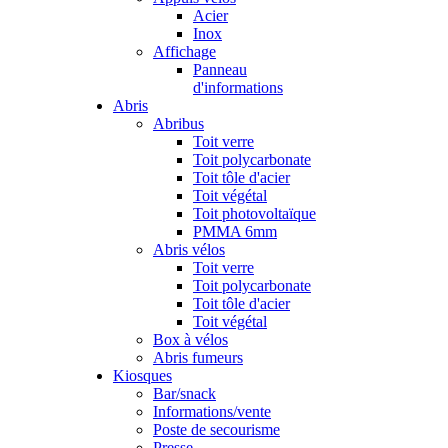
Acier
Inox
Affichage
Panneau
d'informations
Abris
Abribus
Toit verre
Toit polycarbonate
Toit tôle d'acier
Toit végétal
Toit photovoltaïque
PMMA 6mm
Abris vélos
Toit verre
Toit polycarbonate
Toit tôle d'acier
Toit végétal
Box à vélos
Abris fumeurs
Kiosques
Bar/snack
Informations/vente
Poste de secourisme
Presse