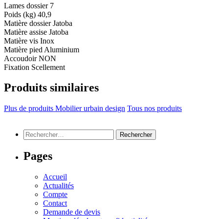
Lames dossier
7
Poids (kg)
40,9
Matière dossier
Jatoba
Matière assise
Jatoba
Matière vis
Inox
Matière pied
Aluminium
Accoudoir
NON
Fixation
Scellement
Produits similaires
Plus de produits Mobilier urbain design
Tous nos produits
Rechercher :
Pages
Accueil
Actualités
Compte
Contact
Demande de devis