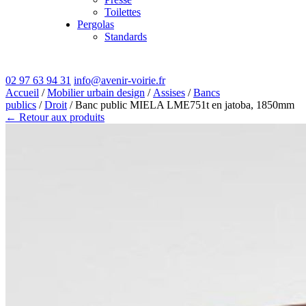
Toilettes
Pergolas
Standards
02 97 63 94 31
info@avenir-voirie.fr
Accueil
/
Mobilier urbain design
/
Assises
/
Bancs
publics
/
Droit
/ Banc public MIELA LME751t en jatoba, 1850mm
← Retour aux produits