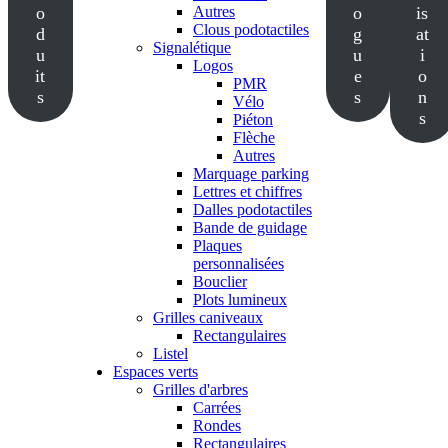
o
Autres
o
is
Clous podotactiles
d
g
at
Signalétique
u
u
i
Logos
it
e
o
PMR
s
s
n
Vélo
s
Piéton
Flèche
Autres
Marquage parking
Lettres et chiffres
Dalles podotactiles
Bande de guidage
Plaques
personnalisées
Bouclier
Plots lumineux
Grilles caniveaux
Rectangulaires
Listel
Espaces verts
Grilles d'arbres
Carrées
Rondes
Rectangulaires