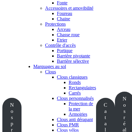
Fonte
Accessoires et amovibilité
Foureau
Chaine
Protections
Arceau
Chasse roue
Etrier
Contrôle d'accès
Portique
Barrière pivotante
Barrière sélective
Marquages au sol
Clous
Clous classiques
Ronds
Rectangulaires
Carrés
Clous personnalisés
N
Protection de
N
C
o
la mer
o
a
s
Armoiries
s
t
r
Clous anti dérapant
p
a
é
Clous PMR
r
l
al
Clous vélos