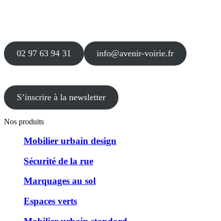
56 000 VANNES
Agence
12 le Clos Blanc
49 530 LIRÉ
02 97 63 94 31
info@avenir-voirie.fr
S’inscrire à la newsletter
Nos produits
Mobilier urbain design
Sécurité de la rue
Marquages au sol
Espaces verts