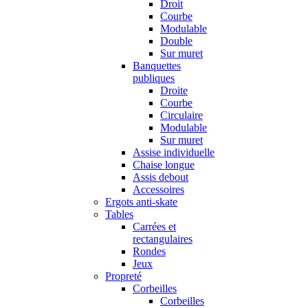
Droit
Courbe
Modulable
Double
Sur muret
Banquettes
publiques
Droite
Courbe
Circulaire
Modulable
Sur muret
Assise individuelle
Chaise longue
Assis debout
Accessoires
Ergots anti-skate
Tables
Carrées et
rectangulaires
Rondes
Jeux
Propreté
Corbeilles
Corbeilles