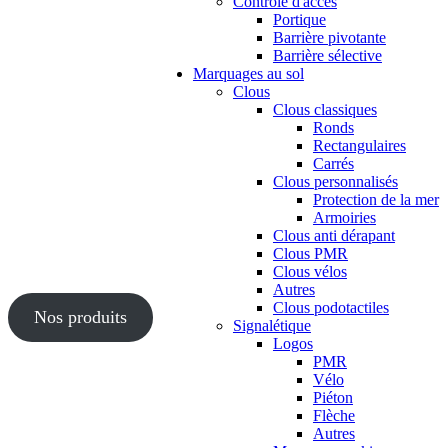
Contrôle d'accès
Portique
Barrière pivotante
Barrière sélective
Marquages au sol
Clous
Clous classiques
Ronds
Rectangulaires
Carrés
Clous personnalisés
Protection de la mer
Armoiries
Clous anti dérapant
Clous PMR
Clous vélos
Autres
Clous podotactiles
Nos produits
Signalétique
Logos
PMR
Vélo
Piéton
Flèche
Autres