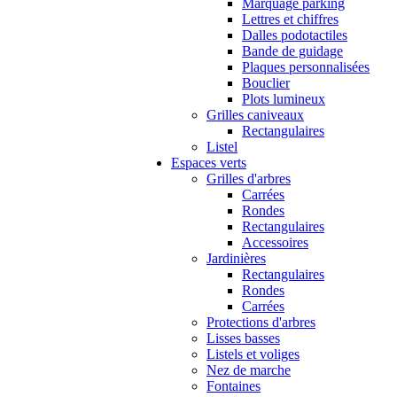
Marquage parking
Lettres et chiffres
Dalles podotactiles
Bande de guidage
Plaques personnalisées
Bouclier
Plots lumineux
Grilles caniveaux
Rectangulaires
Listel
Espaces verts
Grilles d'arbres
Carrées
Rondes
Rectangulaires
Accessoires
Jardinières
Rectangulaires
Rondes
Carrées
Protections d'arbres
Lisses basses
Listels et voliges
Nez de marche
Fontaines