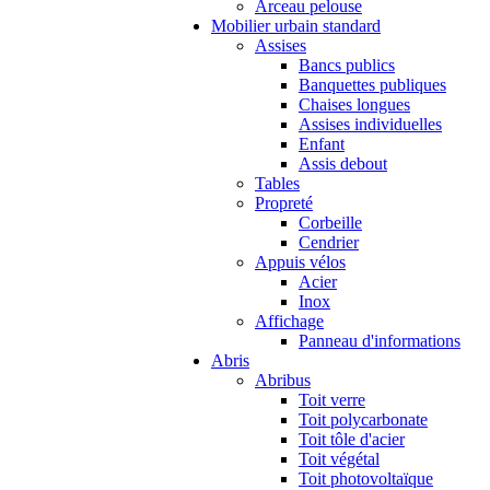
Arceau pelouse
Mobilier urbain standard
Assises
Bancs publics
Banquettes publiques
Chaises longues
Assises individuelles
Enfant
Assis debout
Tables
Propreté
Corbeille
Cendrier
Appuis vélos
Acier
Inox
Affichage
Panneau d'informations
Abris
Abribus
Toit verre
Toit polycarbonate
Toit tôle d'acier
Toit végétal
Toit photovoltaïque