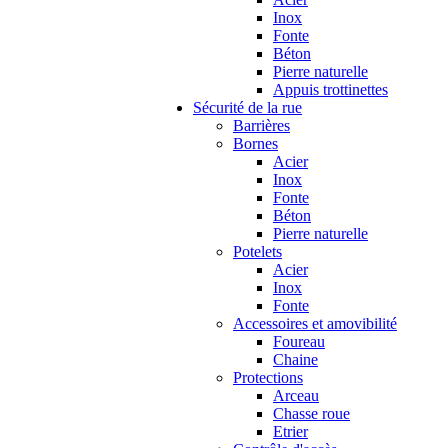
Inox
Fonte
Béton
Pierre naturelle
Appuis trottinettes
Sécurité de la rue
Barrières
Bornes
Acier
Inox
Fonte
Béton
Pierre naturelle
Potelets
Acier
Inox
Fonte
Accessoires et amovibilité
Foureau
Chaine
Protections
Arceau
Chasse roue
Etrier