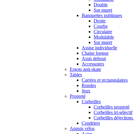
Double
Sur muret
Banquettes publiques
Droite
Courbe
Circulaire
Modulable
Sur muret
Assise individuelle
Chaise longue
Assis debout
Accessoires
Ergots anti-skate
Tables
Carrées et rectangulaires
Rondes
Jeux
Propreté
Corbeilles
Corbeilles propreté
Corbeilles tri-sélectif
Corbeilles déjections
Cendriers
Appuis vélos
Acier