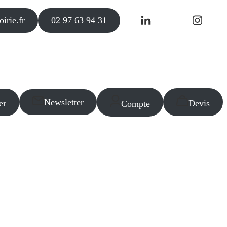
irie.fr
02 97 63 94 31
Newsletter
er
Devis
Compte