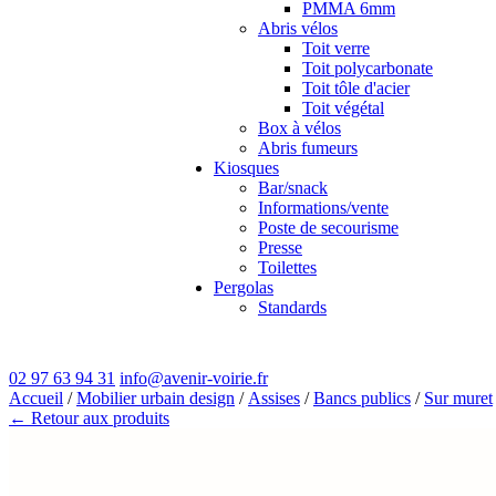
PMMA 6mm
Abris vélos
Toit verre
Toit polycarbonate
Toit tôle d'acier
Toit végétal
Box à vélos
Abris fumeurs
Kiosques
Bar/snack
Informations/vente
Poste de secourisme
Presse
Toilettes
Pergolas
Standards
02 97 63 94 31
info@avenir-voirie.fr
Accueil
/
Mobilier urbain design
/
Assises
/
Bancs publics
/
Sur muret
← Retour aux produits