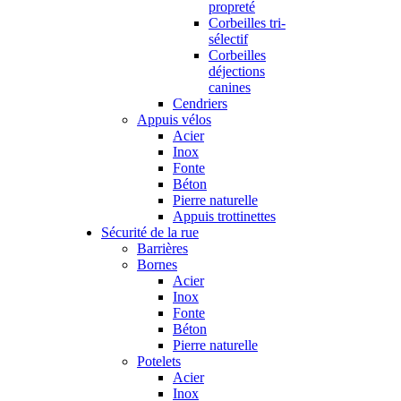
propreté
Corbeilles tri-
sélectif
Corbeilles
déjections
canines
Cendriers
Appuis vélos
Acier
Inox
Fonte
Béton
Pierre naturelle
Appuis trottinettes
Sécurité de la rue
Barrières
Bornes
Acier
Inox
Fonte
Béton
Pierre naturelle
Potelets
Acier
Inox