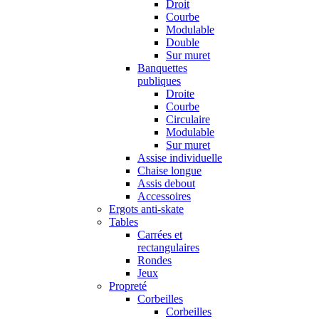
Droit
Courbe
Modulable
Double
Sur muret
Banquettes
publiques
Droite
Courbe
Circulaire
Modulable
Sur muret
Assise individuelle
Chaise longue
Assis debout
Accessoires
Ergots anti-skate
Tables
Carrées et
rectangulaires
Rondes
Jeux
Propreté
Corbeilles
Corbeilles