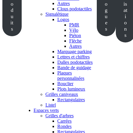
o
Autres
o
is
Clous podotactiles
d
g
at
Signalétique
u
u
i
Logos
it
e
o
PMR
s
s
n
Vélo
s
Piéton
Flèche
Autres
Marquage parking
Lettres et chiffres
Dalles podotactiles
Bande de guidage
Plaques
personnalisées
Bouclier
Plots lumineux
Grilles caniveaux
Rectangulaires
Listel
Espaces verts
Grilles d'arbres
Carrées
Rondes
Rectangulaires