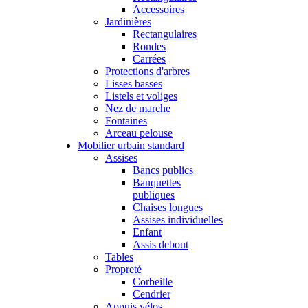
Accessoires
Jardinières
Rectangulaires
Rondes
Carrées
Protections d'arbres
Lisses basses
Listels et voliges
Nez de marche
Fontaines
Arceau pelouse
Mobilier urbain standard
Assises
Bancs publics
Banquettes
publiques
Chaises longues
Assises individuelles
Enfant
Assis debout
Tables
Propreté
Corbeille
Cendrier
Appuis vélos