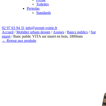
Toilettes
Pergolas
Standards
02 97 63 94 31
info@avenir-voirie.fr
Accueil
/
Mobilier urbain design
/
Assises
/
Bancs publics
/
Sur
muret
/ Banc public VITA sur muret en bois, 1800mm
← Retour aux produits