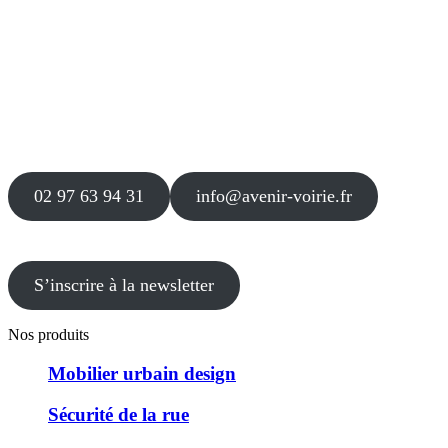
Siège
16 place Théodore Fantin Latour
56 000 VANNES
Agence
12 le Clos Blanc
49 530 LIRÉ
02 97 63 94 31
info@avenir-voirie.fr
S’inscrire à la newsletter
Nos produits
Mobilier urbain design
Sécurité de la rue