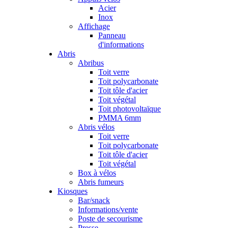
Acier
Inox
Affichage
Panneau
d'informations
Abris
Abribus
Toit verre
Toit polycarbonate
Toit tôle d'acier
Toit végétal
Toit photovoltaïque
PMMA 6mm
Abris vélos
Toit verre
Toit polycarbonate
Toit tôle d'acier
Toit végétal
Box à vélos
Abris fumeurs
Kiosques
Bar/snack
Informations/vente
Poste de secourisme
Presse