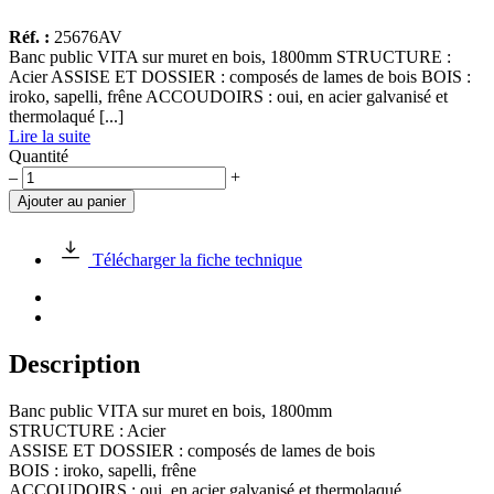
Réf. :
25676AV
Banc public VITA sur muret en bois, 1800mm STRUCTURE :
Acier ASSISE ET DOSSIER : composés de lames de bois BOIS :
iroko, sapelli, frêne ACCOUDOIRS : oui, en acier galvanisé et
thermolaqué [...]
Lire la suite
Quantité
quantité
–
+
de
Ajouter au panier
Banc
public
VITA
Télécharger la fiche technique
sur
muret
en
bois,
1800mm
Description
Banc public VITA sur muret en bois, 1800mm
STRUCTURE : Acier
ASSISE ET DOSSIER : composés de lames de bois
BOIS : iroko, sapelli, frêne
ACCOUDOIRS : oui, en acier galvanisé et thermolaqué