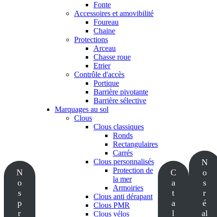
Fonte
Accessoires et amovibilité
Foureau
Chaine
Protections
Arceau
Chasse roue
Etrier
Contrôle d'accès
Portique
Barrière pivotante
Barrière sélective
Marquages au sol
Clous
Clous classiques
Ronds
Rectangulaires
Carrés
Clous personnalisés
N
Protection de
N
C
o
la mer
o
a
s
Armoiries
s
t
r
Clous anti dérapant
p
a
é
Clous PMR
r
l
al
Clous vélos