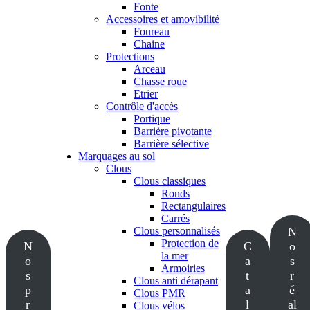
Fonte
Accessoires et amovibilité
Foureau
Chaine
Protections
Arceau
Chasse roue
Etrier
Contrôle d'accès
Portique
Barrière pivotante
Barrière sélective
Marquages au sol
Clous
Clous classiques
Ronds
Rectangulaires
Carrés
Clous personnalisés
N
Protection de
N
C
o
la mer
o
a
s
Armoiries
s
t
r
Clous anti dérapant
p
a
é
Clous PMR
r
l
al
Clous vélos