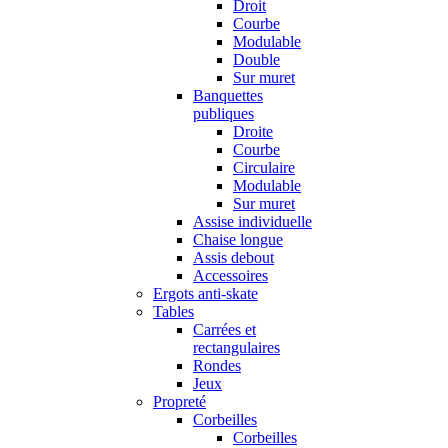
Droit
Courbe
Modulable
Double
Sur muret
Banquettes
publiques
Droite
Courbe
Circulaire
Modulable
Sur muret
Assise individuelle
Chaise longue
Assis debout
Accessoires
Ergots anti-skate
Tables
Carrées et
rectangulaires
Rondes
Jeux
Propreté
Corbeilles
Corbeilles