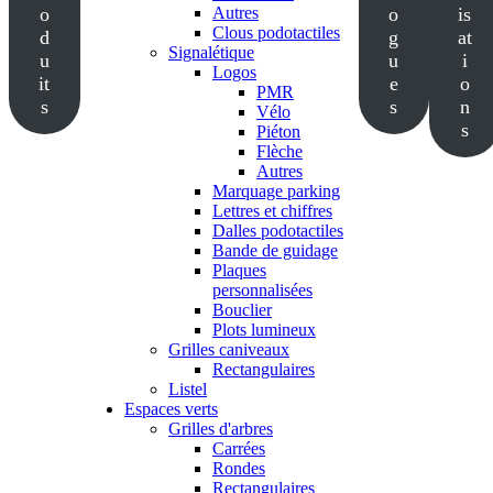
o
Autres
o
is
Clous podotactiles
d
g
at
Signalétique
u
u
i
Logos
it
e
o
PMR
s
s
n
Vélo
s
Piéton
Flèche
Autres
Marquage parking
Lettres et chiffres
Dalles podotactiles
Bande de guidage
Plaques
personnalisées
Bouclier
Plots lumineux
Grilles caniveaux
Rectangulaires
Listel
Espaces verts
Grilles d'arbres
Carrées
Rondes
Rectangulaires