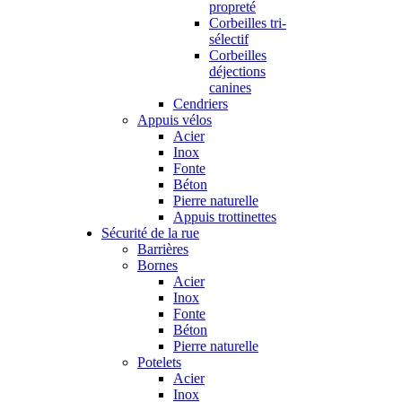
propreté
Corbeilles tri-
sélectif
Corbeilles
déjections
canines
Cendriers
Appuis vélos
Acier
Inox
Fonte
Béton
Pierre naturelle
Appuis trottinettes
Sécurité de la rue
Barrières
Bornes
Acier
Inox
Fonte
Béton
Pierre naturelle
Potelets
Acier
Inox