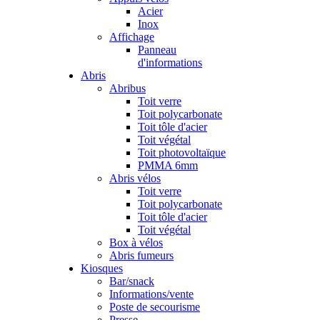
Acier
Inox
Affichage
Panneau
d'informations
Abris
Abribus
Toit verre
Toit polycarbonate
Toit tôle d'acier
Toit végétal
Toit photovoltaïque
PMMA 6mm
Abris vélos
Toit verre
Toit polycarbonate
Toit tôle d'acier
Toit végétal
Box à vélos
Abris fumeurs
Kiosques
Bar/snack
Informations/vente
Poste de secourisme
Presse