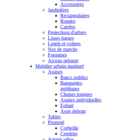
Accessoires
Jardinières
Rectangulaires
Rondes
Carrées
Protections d'arbres
Lisses basses
Listels et voliges
Nez de marche
Fontaines
Arceau pelouse
Mobilier urbain standard
Assises
Bancs publics
Banquettes
publiques
Chaises longues
Assises individuelles
Enfant
Assis debout
Tables
Propreté
Corbeille
Cendrier
Appuis vélos