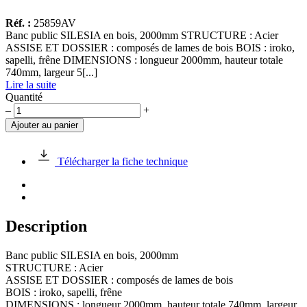
Réf. :
25859AV
Banc public SILESIA en bois, 2000mm STRUCTURE : Acier
ASSISE ET DOSSIER : composés de lames de bois BOIS : iroko,
sapelli, frêne DIMENSIONS : longueur 2000mm, hauteur totale
740mm, largeur 5[...]
Lire la suite
Quantité
quantité
–
+
de
Ajouter au panier
Banc
public
SILESIA
Télécharger la fiche technique
en
bois,
2000mm
Description
Banc public SILESIA en bois, 2000mm
STRUCTURE : Acier
ASSISE ET DOSSIER : composés de lames de bois
BOIS : iroko, sapelli, frêne
DIMENSIONS : longueur 2000mm, hauteur totale 740mm, largeur