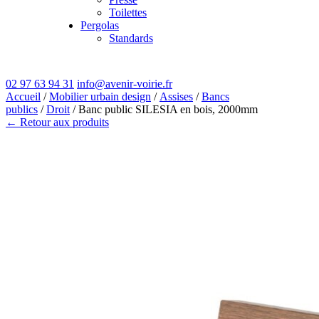
Toilettes
Pergolas
Standards
02 97 63 94 31
info@avenir-voirie.fr
Accueil
/
Mobilier urbain design
/
Assises
/
Bancs
publics
/
Droit
/ Banc public SILESIA en bois, 2000mm
← Retour aux produits