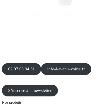
Siège
16 place Théodore Fantin Latour
56 000 VANNES
Agence
12 le Clos Blanc
49 530 LIRÉ
02 97 63 94 31
info@avenir-voirie.fr
S’inscrire à la newsletter
Nos produits