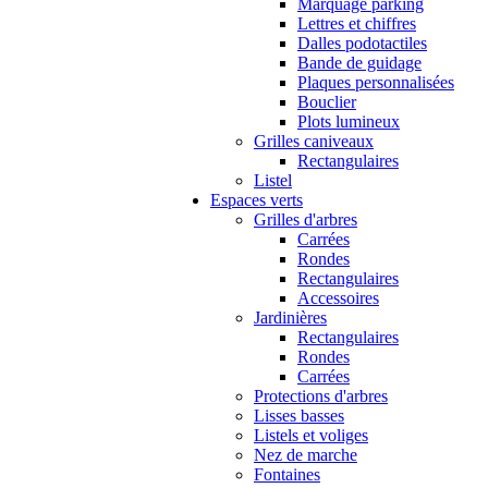
Marquage parking
Lettres et chiffres
Dalles podotactiles
Bande de guidage
Plaques personnalisées
Bouclier
Plots lumineux
Grilles caniveaux
Rectangulaires
Listel
Espaces verts
Grilles d'arbres
Carrées
Rondes
Rectangulaires
Accessoires
Jardinières
Rectangulaires
Rondes
Carrées
Protections d'arbres
Lisses basses
Listels et voliges
Nez de marche
Fontaines