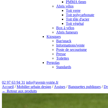
PMMA 6mm
Abris vélos
Toit verre
Toit polycarbonate
Toit tôle d'acier
Toit végétal
Box à vélos
Abris fumeurs
Kiosques
Bar/snack
Informations/vente
Poste de secourisme
Presse
Toilettes
Pergolas
Standards
02 97 63 94 31
info@avenir-voirie.fr
Accueil
/
Mobilier urbain design
/
Assises
/
Banquettes publiques
/
Dr
← Retour aux produits