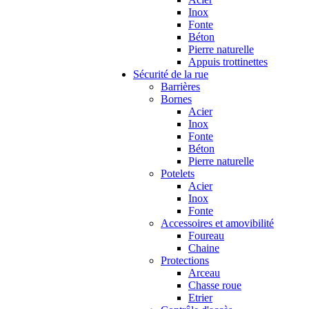
Inox
Fonte
Béton
Pierre naturelle
Appuis trottinettes
Sécurité de la rue
Barrières
Bornes
Acier
Inox
Fonte
Béton
Pierre naturelle
Potelets
Acier
Inox
Fonte
Accessoires et amovibilité
Foureau
Chaine
Protections
Arceau
Chasse roue
Etrier