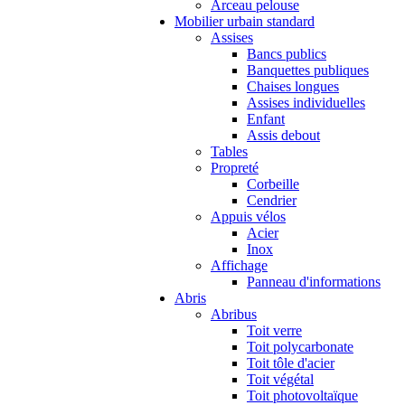
Arceau pelouse
Mobilier urbain standard
Assises
Bancs publics
Banquettes publiques
Chaises longues
Assises individuelles
Enfant
Assis debout
Tables
Propreté
Corbeille
Cendrier
Appuis vélos
Acier
Inox
Affichage
Panneau d'informations
Abris
Abribus
Toit verre
Toit polycarbonate
Toit tôle d'acier
Toit végétal
Toit photovoltaïque