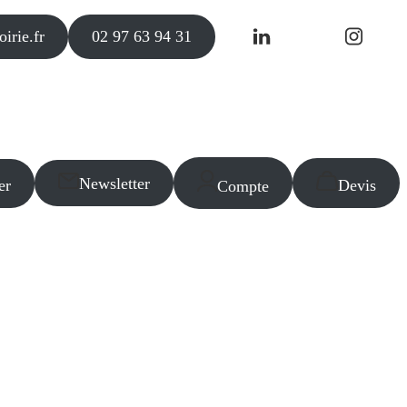
irie.fr
02 97 63 94 31
Newsletter
er
Devis
Compte