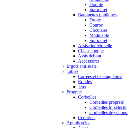
Double
Sur muret
Banquettes publiques
Droite
Courbe
Circulaire
Modulable
Sur muret
Assise individuelle
Chaise longue
Assis debout
Accessoires
Ergots anti-skate
Tables
Carrées et rectangulaires
Rondes
Jeux
Propreté
Corbeilles
Corbeilles propreté
Corbeilles tri-sélectif
Corbeilles déjections
Cendriers
Appuis vélos
Acier