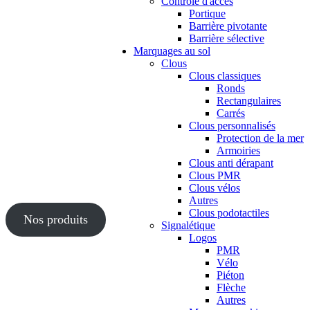
Contrôle d'accès
Portique
Barrière pivotante
Barrière sélective
Marquages au sol
Clous
Clous classiques
Ronds
Rectangulaires
Carrés
Clous personnalisés
Protection de la mer
Armoiries
Clous anti dérapant
Clous PMR
Clous vélos
Autres
Clous podotactiles
Nos produits
Signalétique
Logos
PMR
Vélo
Piéton
Flèche
Autres