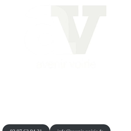
Siège
16 place Théodore Fantin Latour
56 000 VANNES
Agence
12 le Clos Blanc
49 530 LIRÉ