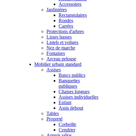
Accessoires
Jardinières
Rectangulaires
Rondes
Carrées
Protections d'arbres
Lisses basses
Listels et voliges
Nez de marche
Fontaines
Arceau pelouse
Mobilier urbain standard
Assises
Bancs publics
Banquettes
publiques
Chaises longues
Assises individuelles
Enfant
Assis debout
Tables
Propreté
Corbeille
Cendrier
Appuis vélos