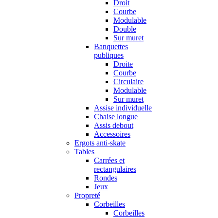
Droit
Courbe
Modulable
Double
Sur muret
Banquettes
publiques
Droite
Courbe
Circulaire
Modulable
Sur muret
Assise individuelle
Chaise longue
Assis debout
Accessoires
Ergots anti-skate
Tables
Carrées et
rectangulaires
Rondes
Jeux
Propreté
Corbeilles
Corbeilles