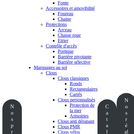
Fonte
Accessoires et amovibilité
Foureau
Chaine
Protections
Arceau
Chasse roue
Etrier
Contrôle d'accès
Portique
Barrière pivotante
Barrière sélective
Marquages au sol
Clous
Clous classiques
Ronds
Rectangulaires
Carrés
Clous personnalisés
N
Protection de
N
C
o
la mer
o
a
s
Armoiries
s
t
r
Clous anti dérapant
p
a
é
Clous PMR
r
l
al
Clous vélos