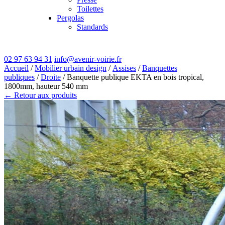
Toilettes
Pergolas
Standards
02 97 63 94 31
info@avenir-voirie.fr
Accueil
/
Mobilier urbain design
/
Assises
/
Banquettes
publiques
/
Droite
/ Banquette publique EKTA en bois tropical,
1800mm, hauteur 540 mm
← Retour aux produits