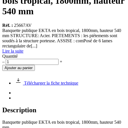
bois tropical, 1800mm, hauteur
540 mm
Réf. :
25667AV
Banquette publique EKTA en bois tropical, 1800mm, hauteur 540
mm STRUCTURE: Acier. PIETEMENTS : les piétements sont
soudés à la structure porteuse. ASSISE : comPosé de 6 lames
rectangulaire de[...]
Lire la suite
Quantité
quantité
–
+
de
Ajouter au panier
Banquette
publique
EKTA
Télécharger la fiche technique
en
bois
tropical,
1800mm,
hauteur
Description
540
mm
Banquette publique EKTA en bois tropical, 1800mm, hauteur 540
mm