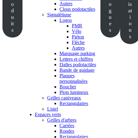
o
Autres
o
is
Clous podotactiles
d
g
at
Signalétique
u
u
i
Logos
it
e
o
PMR
s
s
n
Vélo
s
Piéton
Flèche
Autres
Marquage parking
Lettres et chiffres
Dalles podotactiles
Bande de guidage
Plaques
personnalisées
Bouclier
Plots lumineux
Grilles caniveaux
Rectangulaires
Listel
Espaces verts
Grilles d'arbres
Carrées
Rondes
Rectangulaires