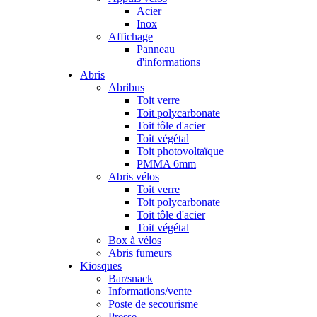
Acier
Inox
Affichage
Panneau
d'informations
Abris
Abribus
Toit verre
Toit polycarbonate
Toit tôle d'acier
Toit végétal
Toit photovoltaïque
PMMA 6mm
Abris vélos
Toit verre
Toit polycarbonate
Toit tôle d'acier
Toit végétal
Box à vélos
Abris fumeurs
Kiosques
Bar/snack
Informations/vente
Poste de secourisme
Presse