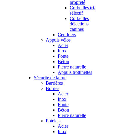
propreté
Corbeilles tri-
sélectif
Corbeilles
déjections
canines
Cendriers
Appuis vélos
Acier
Inox
Fonte
Béton
Pierre naturelle
Appuis trottinettes
Sécurité de la rue
Barrières
Bornes
Acier
Inox
Fonte
Béton
Pierre naturelle
Potelets
Acier
Inox