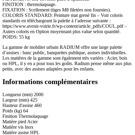
FINITION : thermolaquage.
FIXATION : Scellement (tiges M8 filetées non fournies).
COLORIS STANDARD: Peinture mat grené fin – Voir coloris
standards en téléchargeant la palette à l’adresse suivante :
https://www.avenir-voirie.fr/wp-content/article_pdfs/COUL.pdf –
Autres coloris en Option moyennant plus value selon quantité.
POIDS: 55 kg
La gamme de mobilier urbain RADIUM offre une large palette
d’assises : banc public, banquettes publique, assises individuelles.
Les matières de la gamme sont également très variées : Acier, bois
ou HPL, il y en a pour tous les goûts. Radium pense même aux plus
petits, avec des assises adaptées pour les enfants.
Informations complémentaires
Longueur (mm)
2000
Largeur (mm)
425
Hauteur d'assise
460
Poids (kg)
64
Finition
Thermolaquage
Matière pied
Acier
Matière vis
Inox
Matière assise
HPL