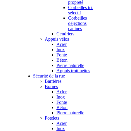
propreté
Corbeilles tri-
sélectif
Corbeilles
déjections
canines
Cendriers
Appuis vélos
Acier
Inox
Fonte
Béton
Pierre naturelle
Appuis trottinettes
Sécurité de la rue
Barrières
Bornes
Acier
Inox
Fonte
Béton
Pierre naturelle
Potelets
Acier
Inox