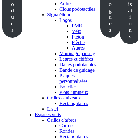
o
Autres
o
is
Clous podotactiles
d
g
at
Signalétique
u
u
i
Logos
it
e
o
PMR
s
s
n
Vélo
s
Piéton
Flèche
Autres
Marquage parking
Lettres et chiffres
Dalles podotactiles
Bande de guidage
Plaques
personnalisées
Bouclier
Plots lumineux
Grilles caniveaux
Rectangulaires
Listel
Espaces verts
Grilles d'arbres
Carrées
Rondes
Rectangulaires