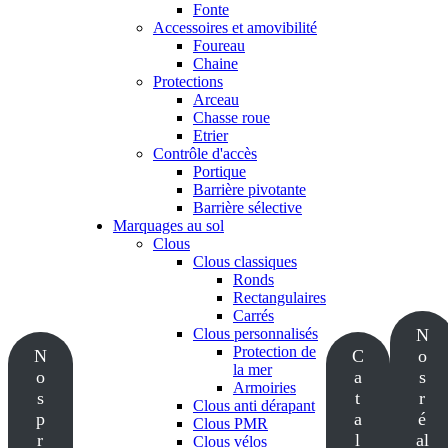
Fonte
Accessoires et amovibilité
Foureau
Chaine
Protections
Arceau
Chasse roue
Etrier
Contrôle d'accès
Portique
Barrière pivotante
Barrière sélective
Marquages au sol
Clous
Clous classiques
Ronds
Rectangulaires
Carrés
Clous personnalisés
N
Protection de
N
C
o
la mer
o
a
s
Armoiries
s
t
r
Clous anti dérapant
p
a
é
Clous PMR
r
l
al
Clous vélos