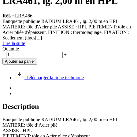
LRA461, lg. 2,00 m en HPL
Réf. :
LRA466
Banquette publique RADIUM LRA461, lg. 2,00 m en HPL
MATIERE: tôle d'Acier plié ASSISE : HPL PIETEMENT: tôle en
Acier pliée d'épaisseur. FINITION : thermolaquage. FIXATION :
Scellement (tiges[...]
Lire la suite
Quantité
quantité
–
+
de
Ajouter au panier
Banquette
publique
RADIUM
Télécharger la fiche technique
LRA461,
lg.
2,00
m
en
Description
HPL
Banquette publique RADIUM LRA461, lg. 2,00 m en HPL
MATIERE: tôle d’Acier plié
ASSISE : HPL
PIETEMENT: tôle en Acier pliée d’épaisseur.