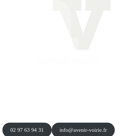
Siège
16 place Théodore Fantin Latour
56 000 VANNES
Agence
12 le Clos Blanc
49 530 LIRÉ
02 97 63 94 31
info@avenir-voirie.fr