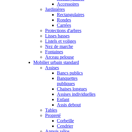
Accessoires
Jardinières
Rectangulaires
Rondes
Carrées
Protections d'arbres
Lisses basses
Listels et voliges
Nez de marche
Fontaines
Arceau pelouse
Mobilier urbain standard
Assises
Bancs publics
Banquettes
publiques
Chaises longues
Assises individuelles
Enfant
Assis debout
Tables
Propreté
Corbeille
Cendrier
Appuis vélos