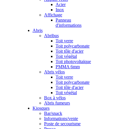
Acier
Inox
Affichage
Panneau
d'informations
Abris
Abribus
Toit verre
Toit polycarbonate
Toit tôle d'acier
Toit végétal
Toit photovoltaïque
PMMA 6mm
Abris vélos
Toit verre
Toit polycarbonate
Toit tôle d'acier
Toit végétal
Box à vélos
Abris fumeurs
Kiosques
Bar/snack
Informations/vente
Poste de secourisme
Presse