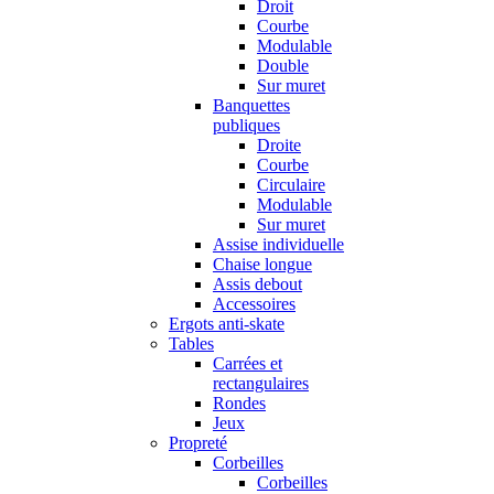
Droit
Courbe
Modulable
Double
Sur muret
Banquettes
publiques
Droite
Courbe
Circulaire
Modulable
Sur muret
Assise individuelle
Chaise longue
Assis debout
Accessoires
Ergots anti-skate
Tables
Carrées et
rectangulaires
Rondes
Jeux
Propreté
Corbeilles
Corbeilles