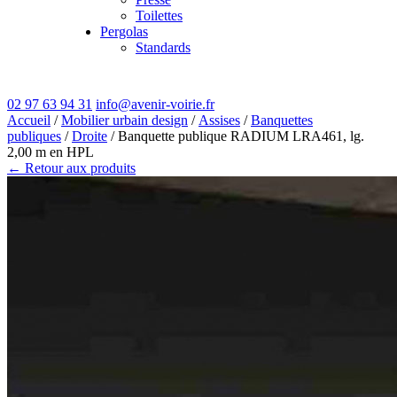
Toilettes
Pergolas
Standards
02 97 63 94 31
info@avenir-voirie.fr
Accueil
/
Mobilier urbain design
/
Assises
/
Banquettes
publiques
/
Droite
/ Banquette publique RADIUM LRA461, lg.
2,00 m en HPL
← Retour aux produits