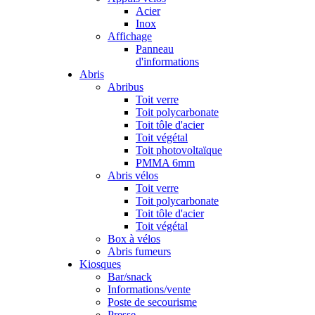
Acier
Inox
Affichage
Panneau
d'informations
Abris
Abribus
Toit verre
Toit polycarbonate
Toit tôle d'acier
Toit végétal
Toit photovoltaïque
PMMA 6mm
Abris vélos
Toit verre
Toit polycarbonate
Toit tôle d'acier
Toit végétal
Box à vélos
Abris fumeurs
Kiosques
Bar/snack
Informations/vente
Poste de secourisme
Presse