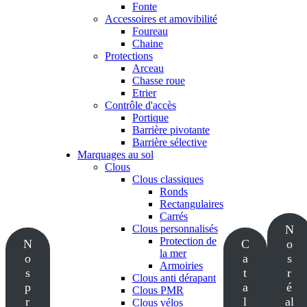
Fonte
Accessoires et amovibilité
Foureau
Chaine
Protections
Arceau
Chasse roue
Etrier
Contrôle d'accès
Portique
Barrière pivotante
Barrière sélective
Marquages au sol
Clous
Clous classiques
Ronds
Rectangulaires
Carrés
Clous personnalisés
N
Protection de
N
C
o
la mer
o
a
s
Armoiries
s
t
r
Clous anti dérapant
p
a
é
Clous PMR
r
l
al
Clous vélos