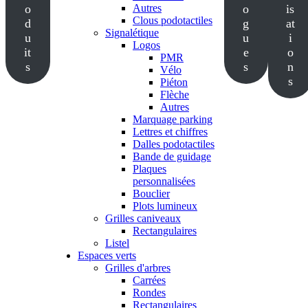
o
Autres
o
is
Clous podotactiles
d
g
at
Signalétique
u
u
i
Logos
it
e
o
PMR
s
s
n
Vélo
s
Piéton
Flèche
Autres
Marquage parking
Lettres et chiffres
Dalles podotactiles
Bande de guidage
Plaques
personnalisées
Bouclier
Plots lumineux
Grilles caniveaux
Rectangulaires
Listel
Espaces verts
Grilles d'arbres
Carrées
Rondes
Rectangulaires