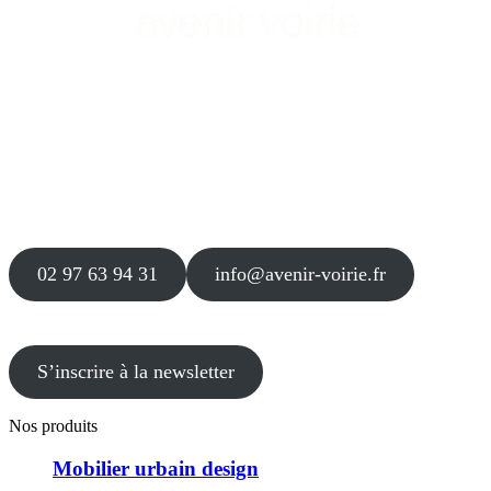
Siège
16 place Théodore Fantin Latour
56 000 VANNES
Agence
12 le Clos Blanc
49 530 LIRÉ
02 97 63 94 31
info@avenir-voirie.fr
S’inscrire à la newsletter
Nos produits
Mobilier urbain design