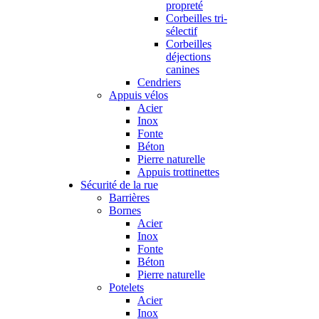
propreté
Corbeilles tri-
sélectif
Corbeilles
déjections
canines
Cendriers
Appuis vélos
Acier
Inox
Fonte
Béton
Pierre naturelle
Appuis trottinettes
Sécurité de la rue
Barrières
Bornes
Acier
Inox
Fonte
Béton
Pierre naturelle
Potelets
Acier
Inox