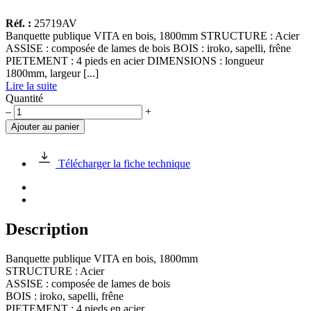
Réf. :
25719AV
Banquette publique VITA en bois, 1800mm STRUCTURE : Acier
ASSISE : composée de lames de bois BOIS : iroko, sapelli, frêne
PIETEMENT : 4 pieds en acier DIMENSIONS : longueur
1800mm, largeur [...]
Lire la suite
Quantité
quantité
–
+
de
Ajouter au panier
Banquette
publique
VITA
Télécharger la fiche technique
en
bois,
1800mm
Description
Banquette publique VITA en bois, 1800mm
STRUCTURE : Acier
ASSISE : composée de lames de bois
BOIS : iroko, sapelli, frêne
PIETEMENT : 4 pieds en acier