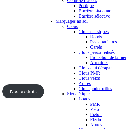
Contrôle d'accès
Portique
Barrière pivotante
Barrière sélective
Marquages au sol
Clous
Clous classiques
Ronds
Rectangulaires
Carrés
Clous personnalisés
Protection de la mer
Armoiries
Clous anti dérapant
Clous PMR
Clous vélos
Autres
Clous podotactiles
Nos produits
Signalétique
Logos
PMR
Vélo
Piéton
Flèche
Autres