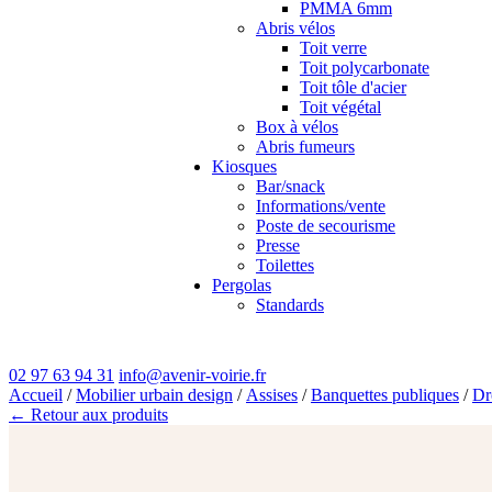
PMMA 6mm
Abris vélos
Toit verre
Toit polycarbonate
Toit tôle d'acier
Toit végétal
Box à vélos
Abris fumeurs
Kiosques
Bar/snack
Informations/vente
Poste de secourisme
Presse
Toilettes
Pergolas
Standards
02 97 63 94 31
info@avenir-voirie.fr
Accueil
/
Mobilier urbain design
/
Assises
/
Banquettes publiques
/
Dr
← Retour aux produits