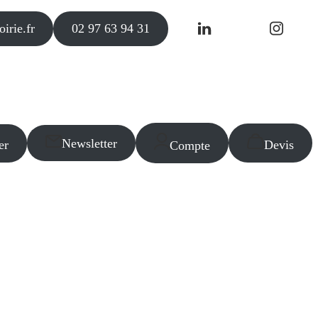
irie.fr
02 97 63 94 31
Newsletter
er
Devis
Compte