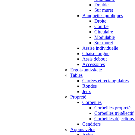
Double
Sur muret
Banquettes publiques
Droite
Courbe
Circulaire
Modulable
Sur muret
Assise individuelle
Chaise longue
Assis debout
Accessoires
Ergots anti-skate
Tables
Carrées et rectangulaires
Rondes
Jeux
Propreté
Corbeilles
Corbeilles propreté
Corbeilles tri-sélectif
Corbeilles déjections
Cendriers
Appuis vélos
Acier