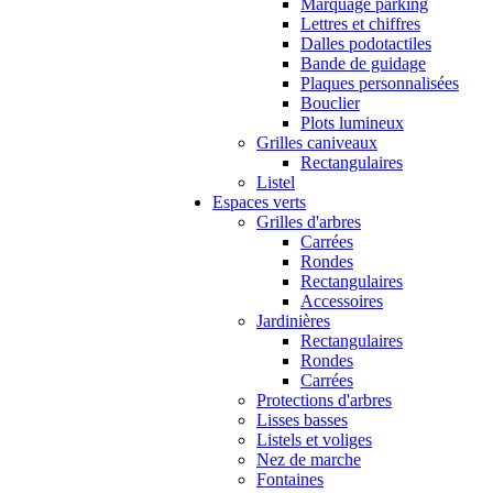
Marquage parking
Lettres et chiffres
Dalles podotactiles
Bande de guidage
Plaques personnalisées
Bouclier
Plots lumineux
Grilles caniveaux
Rectangulaires
Listel
Espaces verts
Grilles d'arbres
Carrées
Rondes
Rectangulaires
Accessoires
Jardinières
Rectangulaires
Rondes
Carrées
Protections d'arbres
Lisses basses
Listels et voliges
Nez de marche
Fontaines