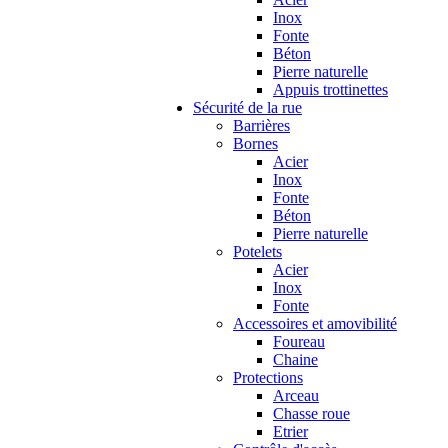
Inox
Fonte
Béton
Pierre naturelle
Appuis trottinettes
Sécurité de la rue
Barrières
Bornes
Acier
Inox
Fonte
Béton
Pierre naturelle
Potelets
Acier
Inox
Fonte
Accessoires et amovibilité
Foureau
Chaine
Protections
Arceau
Chasse roue
Etrier