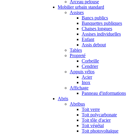
Arceau pelouse
Mobilier urbain standard
Assises
Bancs publics
Banquettes publiques
Chaises longues
Assises individuelles
Enfant
Assis debout
Tables
Propreté
Corbeille
Cendrier
Appuis vélos
Acier
Inox
Affichage
Panneau d'informations
Abris
Abribus
Toit verre
Toit polycarbonate
Toit tôle d'acier
Toit végétal
Toit photovoltaïque