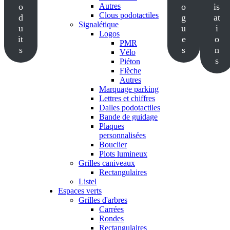
o
Autres
o
is
Clous podotactiles
d
g
at
Signalétique
u
u
i
Logos
it
e
o
PMR
s
s
n
Vélo
s
Piéton
Flèche
Autres
Marquage parking
Lettres et chiffres
Dalles podotactiles
Bande de guidage
Plaques
personnalisées
Bouclier
Plots lumineux
Grilles caniveaux
Rectangulaires
Listel
Espaces verts
Grilles d'arbres
Carrées
Rondes
Rectangulaires