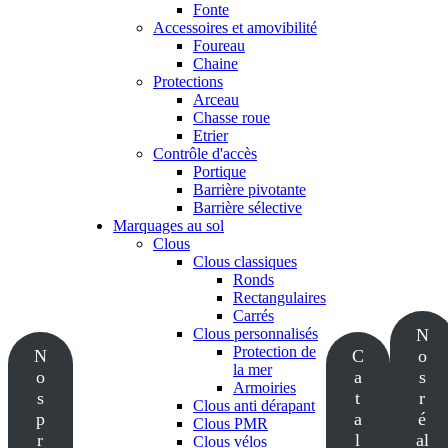
Fonte
Accessoires et amovibilité
Foureau
Chaine
Protections
Arceau
Chasse roue
Etrier
Contrôle d'accès
Portique
Barrière pivotante
Barrière sélective
Marquages au sol
Clous
Clous classiques
Ronds
Rectangulaires
Carrés
Clous personnalisés
N
Protection de
N
C
o
la mer
o
a
s
Armoiries
s
t
r
Clous anti dérapant
p
a
é
Clous PMR
r
l
al
Clous vélos