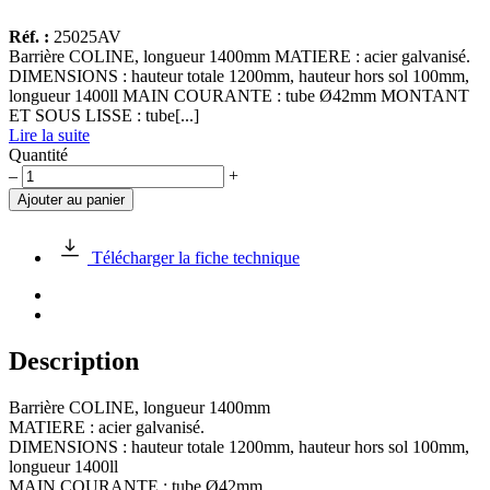
Réf. :
25025AV
Barrière COLINE, longueur 1400mm MATIERE : acier galvanisé.
DIMENSIONS : hauteur totale 1200mm, hauteur hors sol 100mm,
longueur 1400ll MAIN COURANTE : tube Ø42mm MONTANT
ET SOUS LISSE : tube[...]
Lire la suite
Quantité
quantité
–
+
de
Ajouter au panier
Barrière
COLINE,
longueur
Télécharger la fiche technique
1400mm
Description
Barrière COLINE, longueur 1400mm
MATIERE : acier galvanisé.
DIMENSIONS : hauteur totale 1200mm, hauteur hors sol 100mm,
longueur 1400ll
MAIN COURANTE : tube Ø42mm