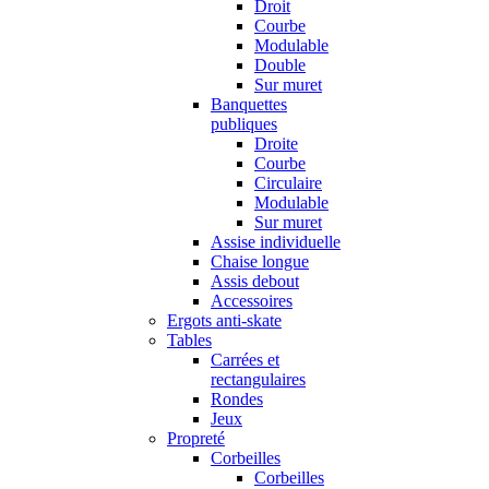
Droit
Courbe
Modulable
Double
Sur muret
Banquettes
publiques
Droite
Courbe
Circulaire
Modulable
Sur muret
Assise individuelle
Chaise longue
Assis debout
Accessoires
Ergots anti-skate
Tables
Carrées et
rectangulaires
Rondes
Jeux
Propreté
Corbeilles
Corbeilles