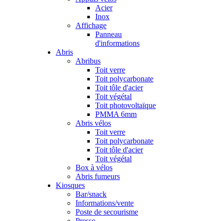
Acier
Inox
Affichage
Panneau
d'informations
Abris
Abribus
Toit verre
Toit polycarbonate
Toit tôle d'acier
Toit végétal
Toit photovoltaïque
PMMA 6mm
Abris vélos
Toit verre
Toit polycarbonate
Toit tôle d'acier
Toit végétal
Box à vélos
Abris fumeurs
Kiosques
Bar/snack
Informations/vente
Poste de secourisme
Presse