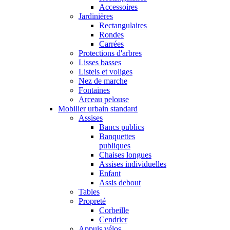
Accessoires
Jardinières
Rectangulaires
Rondes
Carrées
Protections d'arbres
Lisses basses
Listels et voliges
Nez de marche
Fontaines
Arceau pelouse
Mobilier urbain standard
Assises
Bancs publics
Banquettes
publiques
Chaises longues
Assises individuelles
Enfant
Assis debout
Tables
Propreté
Corbeille
Cendrier
Appuis vélos