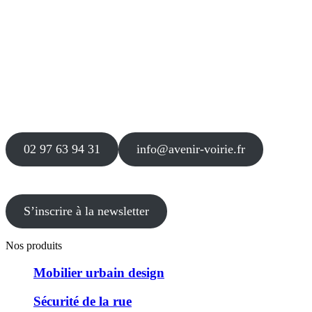
Siège
16 place Théodore Fantin Latour
56 000 VANNES
Agence
12 le Clos Blanc
49 530 LIRÉ
02 97 63 94 31
info@avenir-voirie.fr
S’inscrire à la newsletter
Nos produits
Mobilier urbain design
Sécurité de la rue