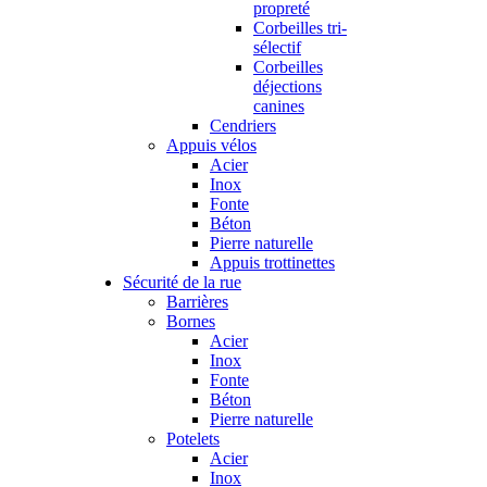
propreté
Corbeilles tri-
sélectif
Corbeilles
déjections
canines
Cendriers
Appuis vélos
Acier
Inox
Fonte
Béton
Pierre naturelle
Appuis trottinettes
Sécurité de la rue
Barrières
Bornes
Acier
Inox
Fonte
Béton
Pierre naturelle
Potelets
Acier
Inox