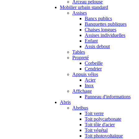
Arceau pelouse
Mobilier urbain standard
Assises
Bancs publics
Banquettes publiques
Chaises longues
Assises individuelles
Enfant
Assis debout
Tables
Propreté
Corbeille
Cendrier
Appuis vélos
Acier
Inox
Affichage
Panneau d'informations
Abris
Abribus
Toit verre
Toit polycarbonate
Toit tôle d'acier
Toit végétal
Toit photovoltaïque