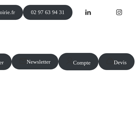
irie.fr
02 97 63 94 31
Newsletter
er
Devis
Compte