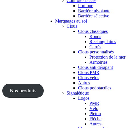
Contrôle d'accès
Portique
Barrière pivotante
Barrière sélective
Marquages au sol
Clous
Clous classiques
Ronds
Rectangulaires
Carrés
Clous personnalisés
Protection de la mer
Armoiries
Clous anti dérapant
Clous PMR
Clous vélos
Autres
Clous podotactiles
Nos produits
Signalétique
Logos
PMR
Vélo
Piéton
Flèche
Autres