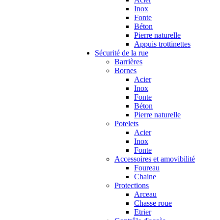
Inox
Fonte
Béton
Pierre naturelle
Appuis trottinettes
Sécurité de la rue
Barrières
Bornes
Acier
Inox
Fonte
Béton
Pierre naturelle
Potelets
Acier
Inox
Fonte
Accessoires et amovibilité
Foureau
Chaine
Protections
Arceau
Chasse roue
Etrier