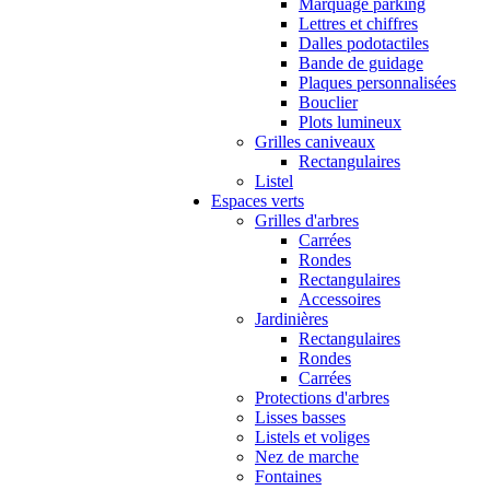
Marquage parking
Lettres et chiffres
Dalles podotactiles
Bande de guidage
Plaques personnalisées
Bouclier
Plots lumineux
Grilles caniveaux
Rectangulaires
Listel
Espaces verts
Grilles d'arbres
Carrées
Rondes
Rectangulaires
Accessoires
Jardinières
Rectangulaires
Rondes
Carrées
Protections d'arbres
Lisses basses
Listels et voliges
Nez de marche
Fontaines