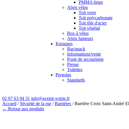
PMMA 6mm
Abris vélos
Toit verre
Toit polycarbonate
Toit tôle d'acier
Toit végétal
Box à vélos
Abris fumeurs
Kiosques
Bar/snack
Informations/vente
Poste de secourisme
Presse
Toilettes
Pergolas
Standards
02 97 63 94 31
info@avenir-voirie.fr
Accueil
/
Sécurité de la rue
/
Barrières
/ Barrière Croix Saint-André 
← Retour aux produits