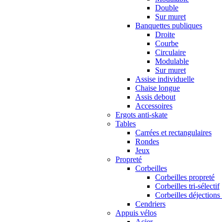
Double
Sur muret
Banquettes publiques
Droite
Courbe
Circulaire
Modulable
Sur muret
Assise individuelle
Chaise longue
Assis debout
Accessoires
Ergots anti-skate
Tables
Carrées et rectangulaires
Rondes
Jeux
Propreté
Corbeilles
Corbeilles propreté
Corbeilles tri-sélectif
Corbeilles déjections
Cendriers
Appuis vélos
Acier