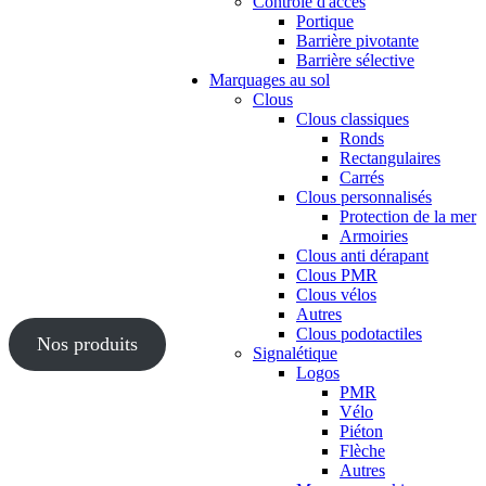
Contrôle d'accès
Portique
Barrière pivotante
Barrière sélective
Marquages au sol
Clous
Clous classiques
Ronds
Rectangulaires
Carrés
Clous personnalisés
Protection de la mer
Armoiries
Clous anti dérapant
Clous PMR
Clous vélos
Autres
Clous podotactiles
Nos produits
Signalétique
Logos
PMR
Vélo
Piéton
Flèche
Autres