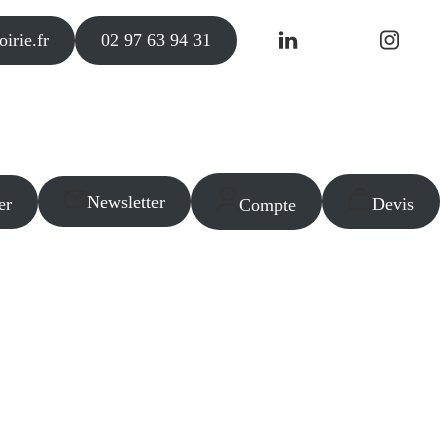
irie.fr
02 97 63 94 31
Newsletter
er
Devis
Compte