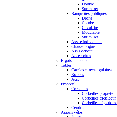
Double
Sur muret
Banquettes publiques
Droite
Courbe
Circulaire
Modulable
Sur muret
Assise individuelle
Chaise longue
Assis debout
Accessoires
Ergots anti-skate
Tables
Carrées et rectangulaires
Rondes
Jeux
Propreté
Corbeilles
Corbeilles propreté
Corbeilles tri-sélectif
Corbeilles déjections
Cendriers
Appuis vélos
Acier