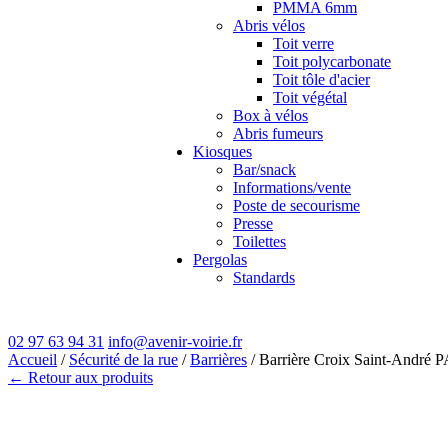
PMMA 6mm
Abris vélos
Toit verre
Toit polycarbonate
Toit tôle d'acier
Toit végétal
Box à vélos
Abris fumeurs
Kiosques
Bar/snack
Informations/vente
Poste de secourisme
Presse
Toilettes
Pergolas
Standards
02 97 63 94 31
info@avenir-voirie.fr
Accueil
/
Sécurité de la rue
/
Barrières
/ Barrière Croix Saint-André P
← Retour aux produits