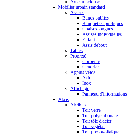
Arceau pelouse
Mobilier urbain standard
Assises
Bancs publics
Banquettes publiques
Chaises longues
Assises individuelles
Enfant
Assis debout
Tables
Propreté
Corbeille
Cendrier
Appuis vélos
Acier
Inox
Affichage
Panneau d'informations
Abris
Abribus
Toit verre
Toit polycarbonate
Toit tôle d'acier
Toit végétal
Toit photovoltaïque