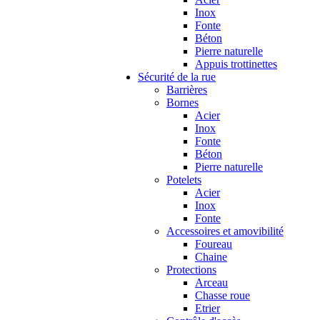
Inox
Fonte
Béton
Pierre naturelle
Appuis trottinettes
Sécurité de la rue
Barrières
Bornes
Acier
Inox
Fonte
Béton
Pierre naturelle
Potelets
Acier
Inox
Fonte
Accessoires et amovibilité
Foureau
Chaine
Protections
Arceau
Chasse roue
Etrier