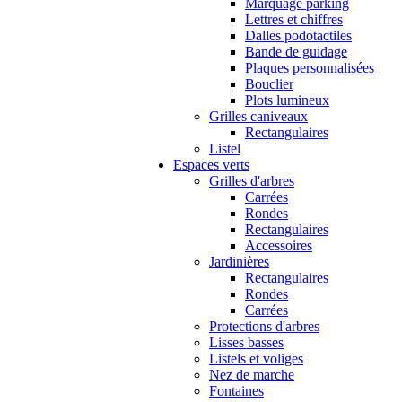
Marquage parking
Lettres et chiffres
Dalles podotactiles
Bande de guidage
Plaques personnalisées
Bouclier
Plots lumineux
Grilles caniveaux
Rectangulaires
Listel
Espaces verts
Grilles d'arbres
Carrées
Rondes
Rectangulaires
Accessoires
Jardinières
Rectangulaires
Rondes
Carrées
Protections d'arbres
Lisses basses
Listels et voliges
Nez de marche
Fontaines