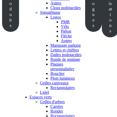
o
Autres
o
is
Clous podotactiles
d
g
at
Signalétique
u
u
i
Logos
it
e
o
PMR
s
s
n
Vélo
s
Piéton
Flèche
Autres
Marquage parking
Lettres et chiffres
Dalles podotactiles
Bande de guidage
Plaques
personnalisées
Bouclier
Plots lumineux
Grilles caniveaux
Rectangulaires
Listel
Espaces verts
Grilles d'arbres
Carrées
Rondes
Rectangulaires