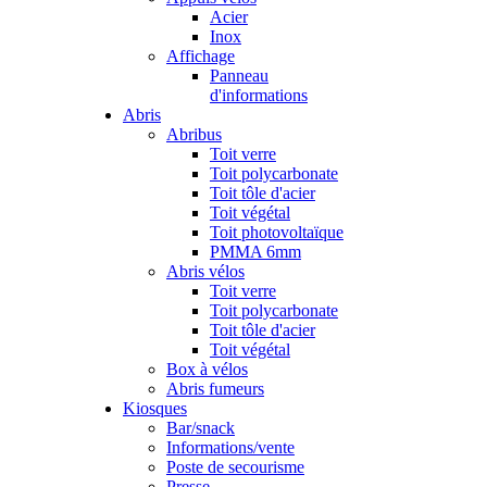
Acier
Inox
Affichage
Panneau
d'informations
Abris
Abribus
Toit verre
Toit polycarbonate
Toit tôle d'acier
Toit végétal
Toit photovoltaïque
PMMA 6mm
Abris vélos
Toit verre
Toit polycarbonate
Toit tôle d'acier
Toit végétal
Box à vélos
Abris fumeurs
Kiosques
Bar/snack
Informations/vente
Poste de secourisme
Presse