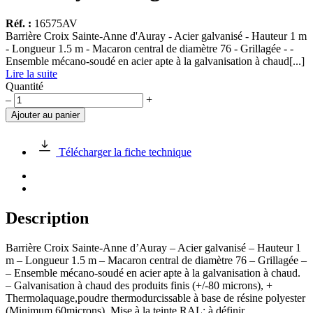
Réf. :
16575AV
Barrière Croix Sainte-Anne d'Auray - Acier galvanisé - Hauteur 1 m
- Longueur 1.5 m - Macaron central de diamètre 76 - Grillagée - -
Ensemble mécano-soudé en acier apte à la galvanisation à chaud[...]
Lire la suite
Quantité
quantité
–
+
de
Ajouter au panier
Barrière
Crx
Ste-
Télécharger la fiche technique
Anne
d'Auray
Grillagée
Description
Barrière Croix Sainte-Anne d’Auray – Acier galvanisé – Hauteur 1
m – Longueur 1.5 m – Macaron central de diamètre 76 – Grillagée –
– Ensemble mécano-soudé en acier apte à la galvanisation à chaud.
– Galvanisation à chaud des produits finis (+/-80 microns), +
Thermolaquage,poudre thermodurcissable à base de résine polyester
(Minimum 60microns). Mise à la teinte RAL: à définir .