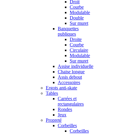
Droit
Courbe
Modulable
Double
Sur muret
Banquettes
publiques
Droite
Courbe
Circulaire
Modulable
Sur muret
Assise individuelle
Chaise longue
Assis debout
Accessoires
Ergots anti-skate
Tables
Carrées et
rectangulaires
Rondes
Jeux
Propreté
Corbeilles
Corbeilles