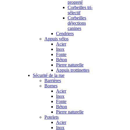
propreté
Corbeilles tri-
sélectif
Corbeilles
déjections
canines
Cendriers
Appuis vélos
Acier
Inox
Fonte
Béton
Pierre naturelle
Appuis trottinettes
Sécurité de la rue
Barrières
Bornes
Acier
Inox
Fonte
Béton
Pierre naturelle
Potelets
Acier
Inox