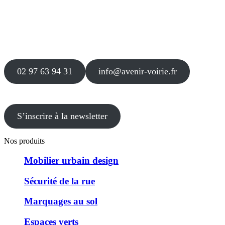
Siège
16 place Théodore Fantin Latour
56 000 VANNES
Agence
12 le Clos Blanc
49 530 LIRÉ
02 97 63 94 31
info@avenir-voirie.fr
S’inscrire à la newsletter
Nos produits
Mobilier urbain design
Sécurité de la rue
Marquages au sol
Espaces verts