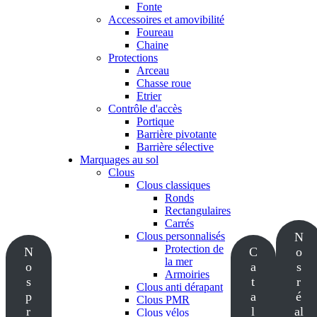
Fonte
Accessoires et amovibilité
Foureau
Chaine
Protections
Arceau
Chasse roue
Etrier
Contrôle d'accès
Portique
Barrière pivotante
Barrière sélective
Marquages au sol
Clous
Clous classiques
Ronds
Rectangulaires
Carrés
Clous personnalisés
N
Protection de
N
C
o
la mer
o
a
s
Armoiries
s
t
r
Clous anti dérapant
p
a
é
Clous PMR
r
l
al
Clous vélos