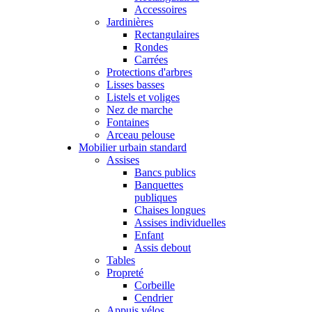
Accessoires
Jardinières
Rectangulaires
Rondes
Carrées
Protections d'arbres
Lisses basses
Listels et voliges
Nez de marche
Fontaines
Arceau pelouse
Mobilier urbain standard
Assises
Bancs publics
Banquettes
publiques
Chaises longues
Assises individuelles
Enfant
Assis debout
Tables
Propreté
Corbeille
Cendrier
Appuis vélos