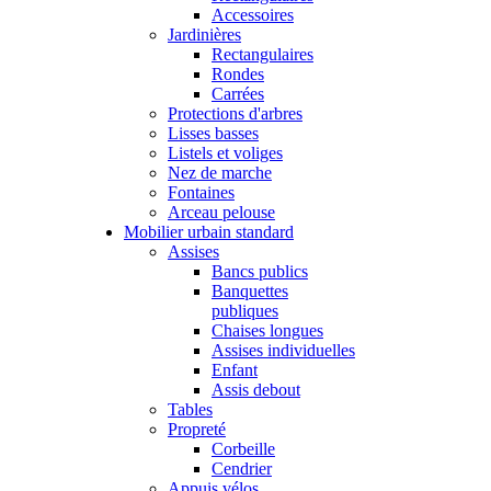
Accessoires
Jardinières
Rectangulaires
Rondes
Carrées
Protections d'arbres
Lisses basses
Listels et voliges
Nez de marche
Fontaines
Arceau pelouse
Mobilier urbain standard
Assises
Bancs publics
Banquettes
publiques
Chaises longues
Assises individuelles
Enfant
Assis debout
Tables
Propreté
Corbeille
Cendrier
Appuis vélos