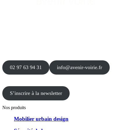
Siège
16 place Théodore Fantin Latour
56 000 VANNES
Agence
12 le Clos Blanc
49 530 LIRÉ
02 97 63 94 31
info@avenir-voirie.fr
S’inscrire à la newsletter
Nos produits
Mobilier urbain design