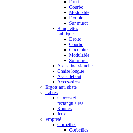
Droit
Courbe
Modulable
Double
Sur muret
Banquettes
publiques
Droite
Courbe
Circulaire
Modulable
Sur muret
Assise individuelle
Chaise longue
Assis debout
Accessoires
Ergots anti-skate
Tables
Carrées et
rectangulaires
Rondes
Jeux
Propreté
Corbeilles
Corbeilles