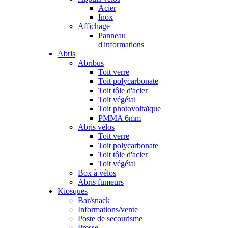
Acier
Inox
Affichage
Panneau
d'informations
Abris
Abribus
Toit verre
Toit polycarbonate
Toit tôle d'acier
Toit végétal
Toit photovoltaïque
PMMA 6mm
Abris vélos
Toit verre
Toit polycarbonate
Toit tôle d'acier
Toit végétal
Box à vélos
Abris fumeurs
Kiosques
Bar/snack
Informations/vente
Poste de secourisme
Presse