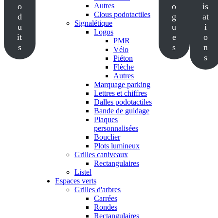
o
Autres
o
is
Clous podotactiles
d
g
at
Signalétique
u
u
i
Logos
it
e
o
PMR
s
s
n
Vélo
s
Piéton
Flèche
Autres
Marquage parking
Lettres et chiffres
Dalles podotactiles
Bande de guidage
Plaques
personnalisées
Bouclier
Plots lumineux
Grilles caniveaux
Rectangulaires
Listel
Espaces verts
Grilles d'arbres
Carrées
Rondes
Rectangulaires