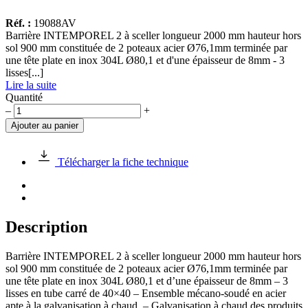
Réf. :
19088AV
Barrière INTEMPOREL 2 à sceller longueur 2000 mm hauteur hors
sol 900 mm constituée de 2 poteaux acier Ø76,1mm terminée par
une tête plate en inox 304L Ø80,1 et d'une épaisseur de 8mm - 3
lisses[...]
Lire la suite
Quantité
quantité
–
+
de
Ajouter au panier
Barrière
INTEMPOREL
2
Télécharger la fiche technique
à
sceller
Description
Barrière INTEMPOREL 2 à sceller longueur 2000 mm hauteur hors
sol 900 mm constituée de 2 poteaux acier Ø76,1mm terminée par
une tête plate en inox 304L Ø80,1 et d’une épaisseur de 8mm – 3
lisses en tube carré de 40×40 – Ensemble mécano-soudé en acier
apte à la galvanisation à chaud. – Galvanisation à chaud des produits