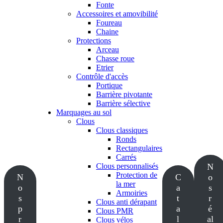
Fonte
Accessoires et amovibilité
Foureau
Chaine
Protections
Arceau
Chasse roue
Etrier
Contrôle d'accès
Portique
Barrière pivotante
Barrière sélective
Marquages au sol
Clous
Clous classiques
Ronds
Rectangulaires
Carrés
Clous personnalisés
N
Protection de
N
C
o
la mer
o
a
s
Armoiries
s
t
r
Clous anti dérapant
p
a
é
Clous PMR
r
l
al
Clous vélos