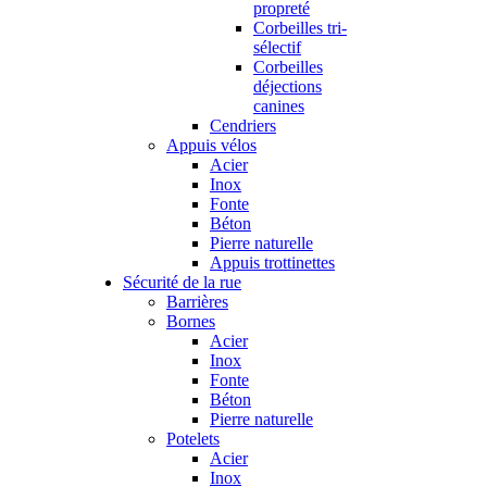
propreté
Corbeilles tri-
sélectif
Corbeilles
déjections
canines
Cendriers
Appuis vélos
Acier
Inox
Fonte
Béton
Pierre naturelle
Appuis trottinettes
Sécurité de la rue
Barrières
Bornes
Acier
Inox
Fonte
Béton
Pierre naturelle
Potelets
Acier
Inox