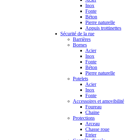
Inox
Fonte
Béton
Pierre naturelle
Appuis trottinettes
Sécurité de la rue
Barrières
Bornes
Acier
Inox
Fonte
Béton
Pierre naturelle
Potelets
Acier
Inox
Fonte
Accessoires et amovibilité
Foureau
Chaine
Protections
Arceau
Chasse roue
Etrier