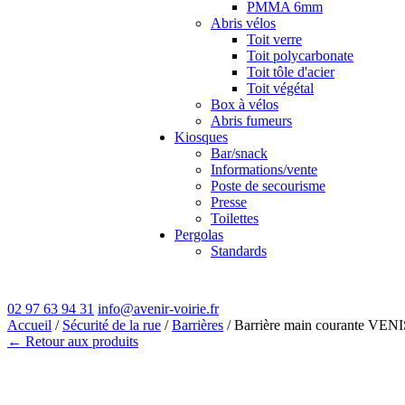
PMMA 6mm
Abris vélos
Toit verre
Toit polycarbonate
Toit tôle d'acier
Toit végétal
Box à vélos
Abris fumeurs
Kiosques
Bar/snack
Informations/vente
Poste de secourisme
Presse
Toilettes
Pergolas
Standards
02 97 63 94 31
info@avenir-voirie.fr
Accueil
/
Sécurité de la rue
/
Barrières
/ Barrière main courante VENI
← Retour aux produits