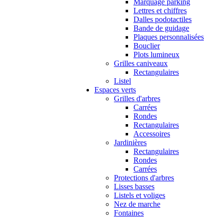
Marquage parking
Lettres et chiffres
Dalles podotactiles
Bande de guidage
Plaques personnalisées
Bouclier
Plots lumineux
Grilles caniveaux
Rectangulaires
Listel
Espaces verts
Grilles d'arbres
Carrées
Rondes
Rectangulaires
Accessoires
Jardinières
Rectangulaires
Rondes
Carrées
Protections d'arbres
Lisses basses
Listels et voliges
Nez de marche
Fontaines