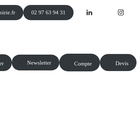
irie.fr
02 97 63 94 31
Newsletter
er
Devis
Compte