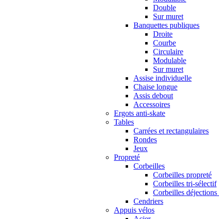
Double
Sur muret
Banquettes publiques
Droite
Courbe
Circulaire
Modulable
Sur muret
Assise individuelle
Chaise longue
Assis debout
Accessoires
Ergots anti-skate
Tables
Carrées et rectangulaires
Rondes
Jeux
Propreté
Corbeilles
Corbeilles propreté
Corbeilles tri-sélectif
Corbeilles déjections
Cendriers
Appuis vélos
Acier