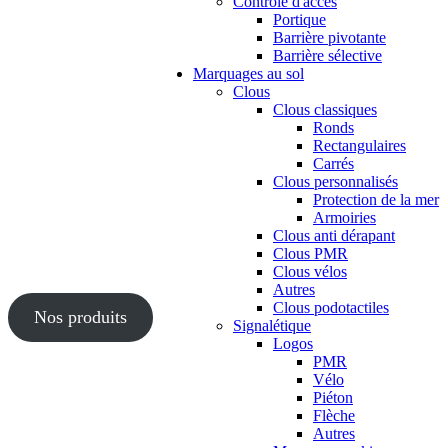
Contrôle d'accès
Portique
Barrière pivotante
Barrière sélective
Marquages au sol
Clous
Clous classiques
Ronds
Rectangulaires
Carrés
Clous personnalisés
Protection de la mer
Armoiries
Clous anti dérapant
Clous PMR
Clous vélos
Autres
Clous podotactiles
Nos produits
Signalétique
Logos
PMR
Vélo
Piéton
Flèche
Autres