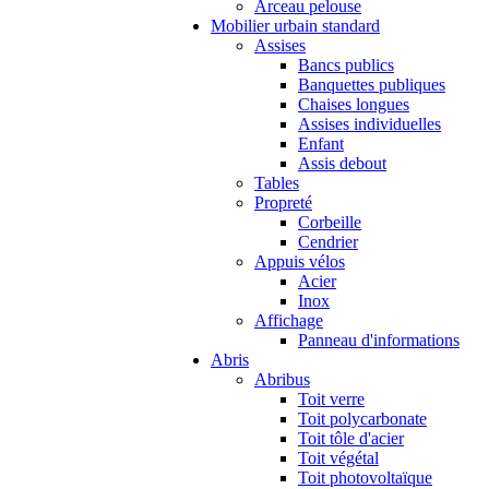
Arceau pelouse
Mobilier urbain standard
Assises
Bancs publics
Banquettes publiques
Chaises longues
Assises individuelles
Enfant
Assis debout
Tables
Propreté
Corbeille
Cendrier
Appuis vélos
Acier
Inox
Affichage
Panneau d'informations
Abris
Abribus
Toit verre
Toit polycarbonate
Toit tôle d'acier
Toit végétal
Toit photovoltaïque