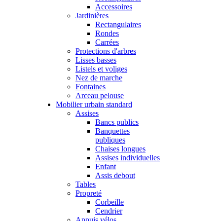
Accessoires
Jardinières
Rectangulaires
Rondes
Carrées
Protections d'arbres
Lisses basses
Listels et voliges
Nez de marche
Fontaines
Arceau pelouse
Mobilier urbain standard
Assises
Bancs publics
Banquettes
publiques
Chaises longues
Assises individuelles
Enfant
Assis debout
Tables
Propreté
Corbeille
Cendrier
Appuis vélos