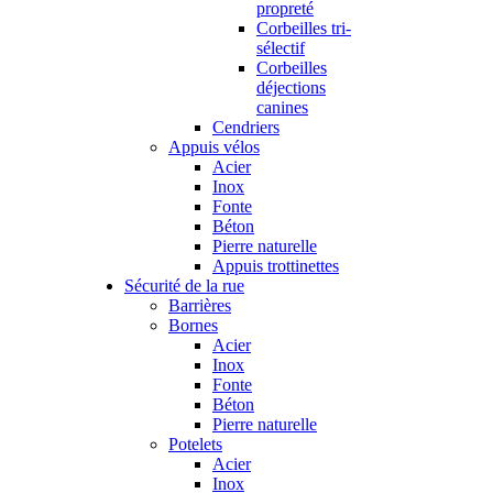
propreté
Corbeilles tri-
sélectif
Corbeilles
déjections
canines
Cendriers
Appuis vélos
Acier
Inox
Fonte
Béton
Pierre naturelle
Appuis trottinettes
Sécurité de la rue
Barrières
Bornes
Acier
Inox
Fonte
Béton
Pierre naturelle
Potelets
Acier
Inox