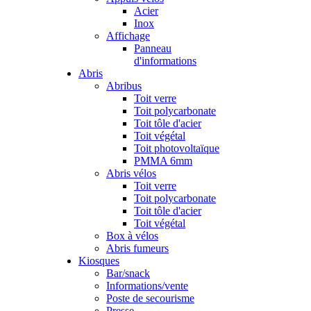
Acier
Inox
Affichage
Panneau
d'informations
Abris
Abribus
Toit verre
Toit polycarbonate
Toit tôle d'acier
Toit végétal
Toit photovoltaïque
PMMA 6mm
Abris vélos
Toit verre
Toit polycarbonate
Toit tôle d'acier
Toit végétal
Box à vélos
Abris fumeurs
Kiosques
Bar/snack
Informations/vente
Poste de secourisme
Presse