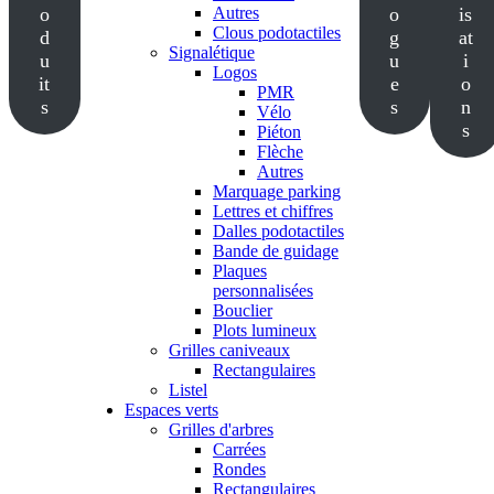
o
Autres
o
is
Clous podotactiles
d
g
at
Signalétique
u
u
i
Logos
it
e
o
PMR
s
s
n
Vélo
s
Piéton
Flèche
Autres
Marquage parking
Lettres et chiffres
Dalles podotactiles
Bande de guidage
Plaques
personnalisées
Bouclier
Plots lumineux
Grilles caniveaux
Rectangulaires
Listel
Espaces verts
Grilles d'arbres
Carrées
Rondes
Rectangulaires