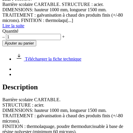
Barrière scolaire CARTABLE. STRUCTURE : acier.
DIMENSIONS: hauteur 1000 mm, longueur 1500 mm.
TRAITEMENT : galvanisation à chaud des produits finis (+/-80
microns). FINITION : thermolaqu[...]
Lire la suite
Quantité
quantité
–
+
de
Ajouter au panier
Barrière
scolaire
CARTABLE
Télécharger la fiche technique
Description
Barrière scolaire CARTABLE.
STRUCTURE : acier.
DIMENSIONS: hauteur 1000 mm, longueur 1500 mm.
TRAITEMENT : galvanisation à chaud des produits finis (+/-80
microns).
FINITION : thermolaquage, poudre thermodurcissable à base de
résine polyester (minimum 60 microns).