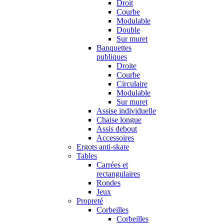
Droit
Courbe
Modulable
Double
Sur muret
Banquettes
publiques
Droite
Courbe
Circulaire
Modulable
Sur muret
Assise individuelle
Chaise longue
Assis debout
Accessoires
Ergots anti-skate
Tables
Carrées et
rectangulaires
Rondes
Jeux
Propreté
Corbeilles
Corbeilles