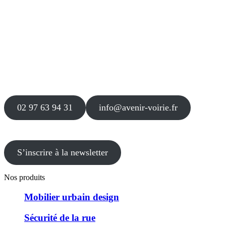
Siège
16 place Théodore Fantin Latour
56 000 VANNES
Agence
12 le Clos Blanc
49 530 LIRÉ
02 97 63 94 31
info@avenir-voirie.fr
S’inscrire à la newsletter
Nos produits
Mobilier urbain design
Sécurité de la rue