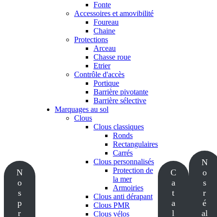
Fonte
Accessoires et amovibilité
Foureau
Chaine
Protections
Arceau
Chasse roue
Etrier
Contrôle d'accès
Portique
Barrière pivotante
Barrière sélective
Marquages au sol
Clous
Clous classiques
Ronds
Rectangulaires
Carrés
Clous personnalisés
N
Protection de
N
C
o
la mer
o
a
s
Armoiries
s
t
r
Clous anti dérapant
p
a
é
Clous PMR
r
l
al
Clous vélos