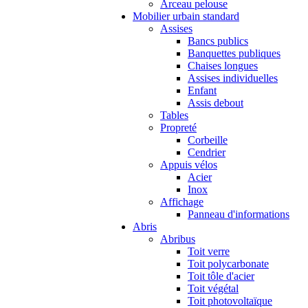
Arceau pelouse
Mobilier urbain standard
Assises
Bancs publics
Banquettes publiques
Chaises longues
Assises individuelles
Enfant
Assis debout
Tables
Propreté
Corbeille
Cendrier
Appuis vélos
Acier
Inox
Affichage
Panneau d'informations
Abris
Abribus
Toit verre
Toit polycarbonate
Toit tôle d'acier
Toit végétal
Toit photovoltaïque