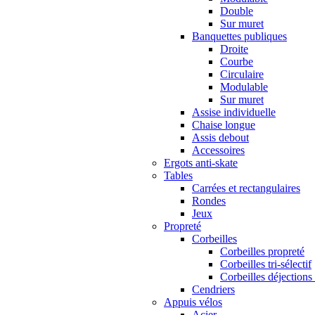
Double
Sur muret
Banquettes publiques
Droite
Courbe
Circulaire
Modulable
Sur muret
Assise individuelle
Chaise longue
Assis debout
Accessoires
Ergots anti-skate
Tables
Carrées et rectangulaires
Rondes
Jeux
Propreté
Corbeilles
Corbeilles propreté
Corbeilles tri-sélectif
Corbeilles déjections
Cendriers
Appuis vélos
Acier