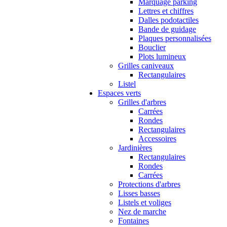
Marquage parking
Lettres et chiffres
Dalles podotactiles
Bande de guidage
Plaques personnalisées
Bouclier
Plots lumineux
Grilles caniveaux
Rectangulaires
Listel
Espaces verts
Grilles d'arbres
Carrées
Rondes
Rectangulaires
Accessoires
Jardinières
Rectangulaires
Rondes
Carrées
Protections d'arbres
Lisses basses
Listels et voliges
Nez de marche
Fontaines