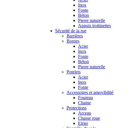
Inox
Fonte
Béton
Pierre naturelle
Appuis trottinettes
Sécurité de la rue
Barrières
Bornes
Acier
Inox
Fonte
Béton
Pierre naturelle
Potelets
Acier
Inox
Fonte
Accessoires et amovibilité
Foureau
Chaine
Protections
Arceau
Chasse roue
Etrier