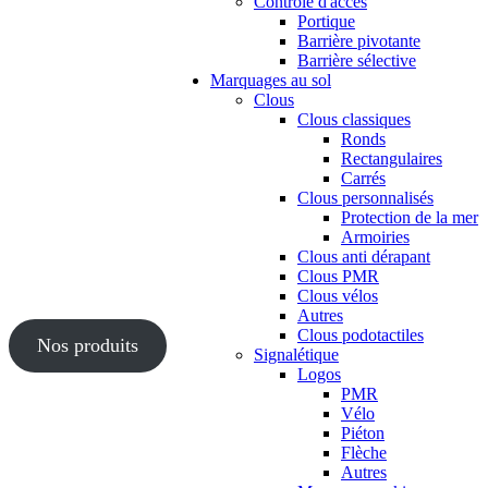
Contrôle d'accès
Portique
Barrière pivotante
Barrière sélective
Marquages au sol
Clous
Clous classiques
Ronds
Rectangulaires
Carrés
Clous personnalisés
Protection de la mer
Armoiries
Clous anti dérapant
Clous PMR
Clous vélos
Autres
Clous podotactiles
Nos produits
Signalétique
Logos
PMR
Vélo
Piéton
Flèche
Autres