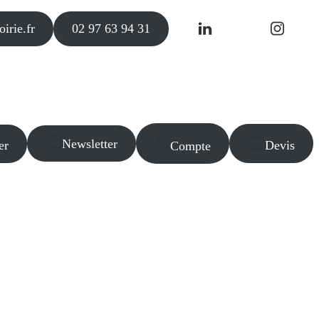
irie.fr
02 97 63 94 31
Newsletter
er
Devis
Compte