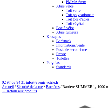
PMMA 6mm
Abris vélos
Toit verre
Toit polycarbonate
Toit tôle d'acier
Toit végétal
Box à vélos
Abris fumeurs
Kiosques
Bar/snack
Informations/vente
Poste de secourisme
Presse
Toilettes
Pergolas
Standards
02 97 63 94 31
info@avenir-voirie.fr
Accueil
/
Sécurité de la rue
/
Barrières
/ Barrière SUMMER lg 1000
← Retour aux produits