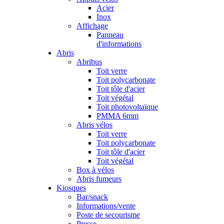
Acier
Inox
Affichage
Panneau
d'informations
Abris
Abribus
Toit verre
Toit polycarbonate
Toit tôle d'acier
Toit végétal
Toit photovoltaïque
PMMA 6mm
Abris vélos
Toit verre
Toit polycarbonate
Toit tôle d'acier
Toit végétal
Box à vélos
Abris fumeurs
Kiosques
Bar/snack
Informations/vente
Poste de secourisme
Presse