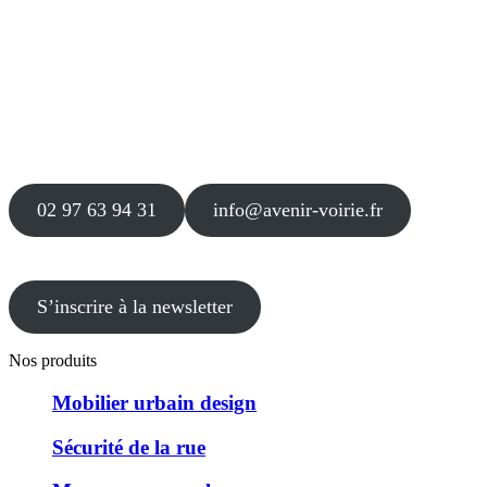
Siège
16 place Théodore Fantin Latour
56 000 VANNES
Agence
12 le Clos Blanc
49 530 LIRÉ
02 97 63 94 31
info@avenir-voirie.fr
S’inscrire à la newsletter
Nos produits
Mobilier urbain design
Sécurité de la rue