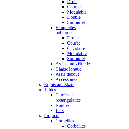
Droit
Courbe
Modulable
Double
Sur muret
Banquettes
publiques
Droite
Courbe
Circulaire
Modulable
Sur muret
Assise individuelle
Chaise longue
Assis debout
Accessoires
Ergots anti-skate
Tables
Carrées et
rectangulaires
Rondes
Jeux
Propreté
Corbeilles
Corbeilles