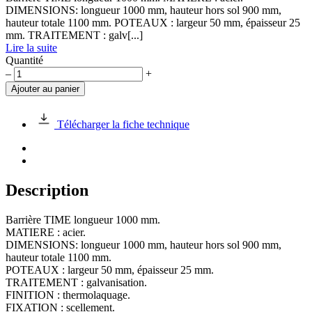
DIMENSIONS: longueur 1000 mm, hauteur hors sol 900 mm,
hauteur totale 1100 mm. POTEAUX : largeur 50 mm, épaisseur 25
mm. TRAITEMENT : galv[...]
Lire la suite
Quantité
quantité
–
+
de
Ajouter au panier
Barrière
TIME
lg
Télécharger la fiche technique
1000
mm
Description
Barrière TIME longueur 1000 mm.
MATIERE : acier.
DIMENSIONS: longueur 1000 mm, hauteur hors sol 900 mm,
hauteur totale 1100 mm.
POTEAUX : largeur 50 mm, épaisseur 25 mm.
TRAITEMENT : galvanisation.
FINITION : thermolaquage.
FIXATION : scellement.