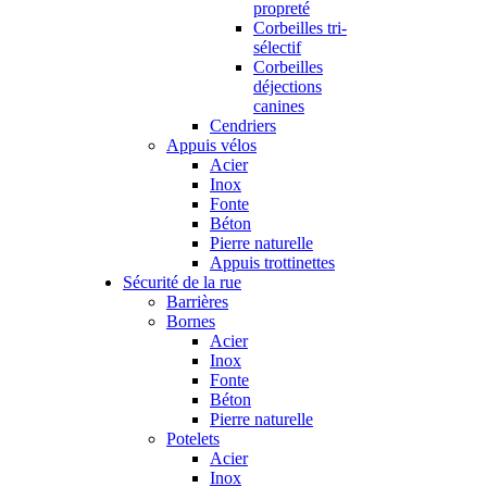
propreté
Corbeilles tri-
sélectif
Corbeilles
déjections
canines
Cendriers
Appuis vélos
Acier
Inox
Fonte
Béton
Pierre naturelle
Appuis trottinettes
Sécurité de la rue
Barrières
Bornes
Acier
Inox
Fonte
Béton
Pierre naturelle
Potelets
Acier
Inox