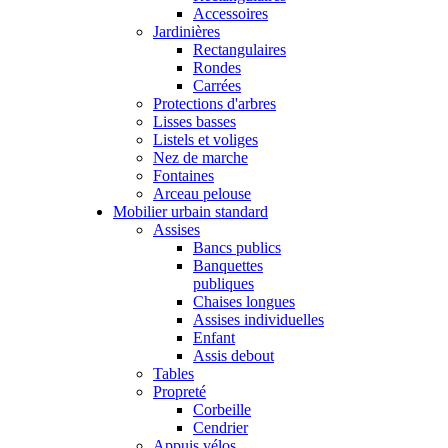
Accessoires
Jardinières
Rectangulaires
Rondes
Carrées
Protections d'arbres
Lisses basses
Listels et voliges
Nez de marche
Fontaines
Arceau pelouse
Mobilier urbain standard
Assises
Bancs publics
Banquettes
publiques
Chaises longues
Assises individuelles
Enfant
Assis debout
Tables
Propreté
Corbeille
Cendrier
Appuis vélos