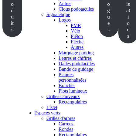
o
Autres
o
is
Clous podotactiles
d
g
at
Signalétique
u
u
i
Logos
it
e
o
PMR
s
s
n
Vélo
s
Piéton
Flèche
Autres
Marquage parking
Lettres et chiffres
Dalles podotactiles
Bande de guidage
Plaques
personnalisées
Bouclier
Plots lumineux
Grilles caniveaux
Rectangulaires
Listel
Espaces verts
Grilles d'arbres
Carrées
Rondes
Rectangulaires