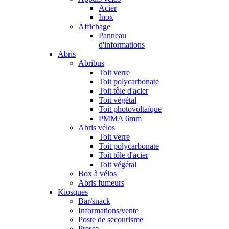
Acier
Inox
Affichage
Panneau
d'informations
Abris
Abribus
Toit verre
Toit polycarbonate
Toit tôle d'acier
Toit végétal
Toit photovoltaïque
PMMA 6mm
Abris vélos
Toit verre
Toit polycarbonate
Toit tôle d'acier
Toit végétal
Box à vélos
Abris fumeurs
Kiosques
Bar/snack
Informations/vente
Poste de secourisme
Presse