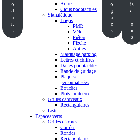
o
Autres
o
is
Clous podotactiles
d
g
at
Signalétique
u
u
i
Logos
it
e
o
PMR
s
s
n
Vélo
s
Piéton
Flèche
Autres
Marquage parking
Lettres et chiffres
Dalles podotactiles
Bande de guidage
Plaques
personnalisées
Bouclier
Plots lumineux
Grilles caniveaux
Rectangulaires
Listel
Espaces verts
Grilles d'arbres
Carrées
Rondes
Rectangulaires