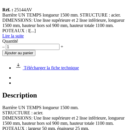
Réf. :
25144AV
Barrière UN TEMPS longueur 1500 mm. STRUCTURE : acier.
DIMENSIONS: Une lisse supérieure et 2 lisse inférieure, longueur
1500 mm, hauteur hors sol 900 mm, hauteur totale 1100 mm.
POTEAUX : l[...]
Lire la suite
Quantité
quantité
–
+
de
Ajouter au panier
Barrière
UN
TEMPS
Télécharger la fiche technique
longueur
1500
mm
Description
Barrière UN TEMPS longueur 1500 mm.
STRUCTURE : acier.
DIMENSIONS: Une lisse supérieure et 2 lisse inférieure, longueur
1500 mm, hauteur hors sol 900 mm, hauteur totale 1100 mm.
POTEAUX : largeur 50 mm, épaisseur 25 mm.