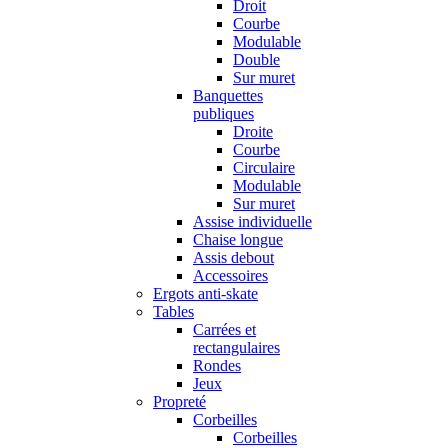
Droit
Courbe
Modulable
Double
Sur muret
Banquettes
publiques
Droite
Courbe
Circulaire
Modulable
Sur muret
Assise individuelle
Chaise longue
Assis debout
Accessoires
Ergots anti-skate
Tables
Carrées et
rectangulaires
Rondes
Jeux
Propreté
Corbeilles
Corbeilles