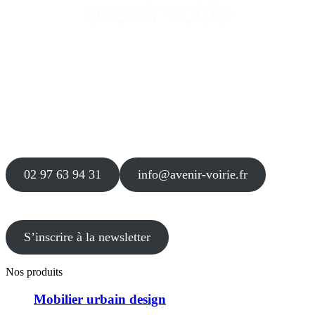
Siège
16 place Théodore Fantin Latour
56 000 VANNES
Agence
12 le Clos Blanc
49 530 LIRÉ
02 97 63 94 31
info@avenir-voirie.fr
S’inscrire à la newsletter
Nos produits
Mobilier urbain design