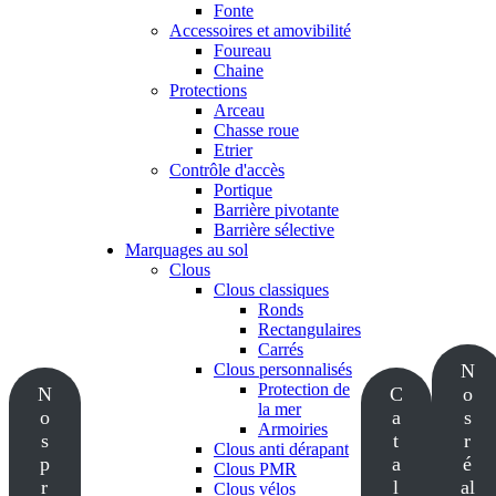
Fonte
Accessoires et amovibilité
Foureau
Chaine
Protections
Arceau
Chasse roue
Etrier
Contrôle d'accès
Portique
Barrière pivotante
Barrière sélective
Marquages au sol
Clous
Clous classiques
Ronds
Rectangulaires
Carrés
Clous personnalisés
N
Protection de
N
C
o
la mer
o
a
s
Armoiries
s
t
r
Clous anti dérapant
p
a
é
Clous PMR
r
l
al
Clous vélos