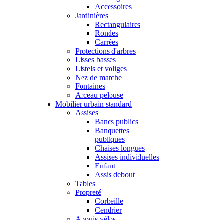
Accessoires
Jardinières
Rectangulaires
Rondes
Carrées
Protections d'arbres
Lisses basses
Listels et voliges
Nez de marche
Fontaines
Arceau pelouse
Mobilier urbain standard
Assises
Bancs publics
Banquettes
publiques
Chaises longues
Assises individuelles
Enfant
Assis debout
Tables
Propreté
Corbeille
Cendrier
Appuis vélos