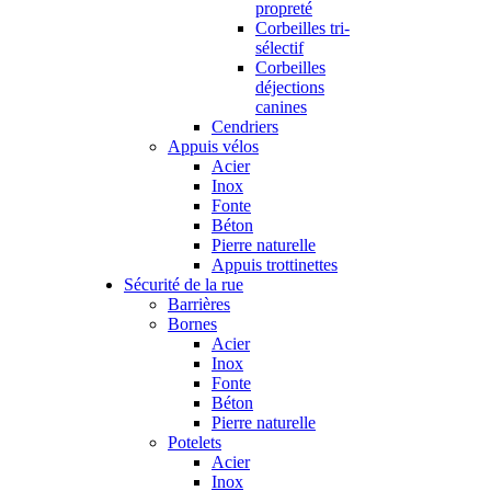
propreté
Corbeilles tri-
sélectif
Corbeilles
déjections
canines
Cendriers
Appuis vélos
Acier
Inox
Fonte
Béton
Pierre naturelle
Appuis trottinettes
Sécurité de la rue
Barrières
Bornes
Acier
Inox
Fonte
Béton
Pierre naturelle
Potelets
Acier
Inox