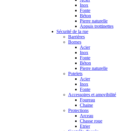
Inox
Fonte
Béton
Pierre naturelle
Appuis trottinettes
Sécurité de la rue
Barrières
Bornes
Acier
Inox
Fonte
Béton
Pierre naturelle
Potelets
Acier
Inox
Fonte
Accessoires et amovibilité
Foureau
Chaine
Protections
Arceau
Chasse roue
Etrier