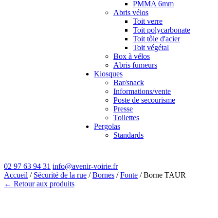
PMMA 6mm
Abris vélos
Toit verre
Toit polycarbonate
Toit tôle d'acier
Toit végétal
Box à vélos
Abris fumeurs
Kiosques
Bar/snack
Informations/vente
Poste de secourisme
Presse
Toilettes
Pergolas
Standards
02 97 63 94 31
info@avenir-voirie.fr
Accueil
/
Sécurité de la rue
/
Bornes
/
Fonte
/ Borne TAUR
← Retour aux produits