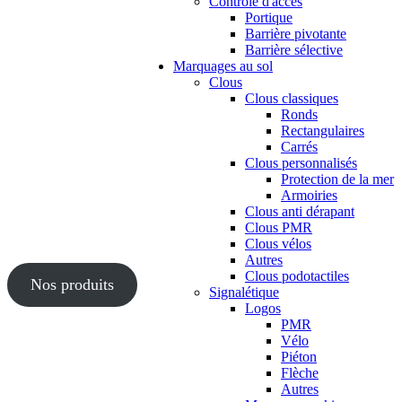
Contrôle d'accès
Portique
Barrière pivotante
Barrière sélective
Marquages au sol
Clous
Clous classiques
Ronds
Rectangulaires
Carrés
Clous personnalisés
Protection de la mer
Armoiries
Clous anti dérapant
Clous PMR
Clous vélos
Autres
Clous podotactiles
Nos produits
Signalétique
Logos
PMR
Vélo
Piéton
Flèche
Autres