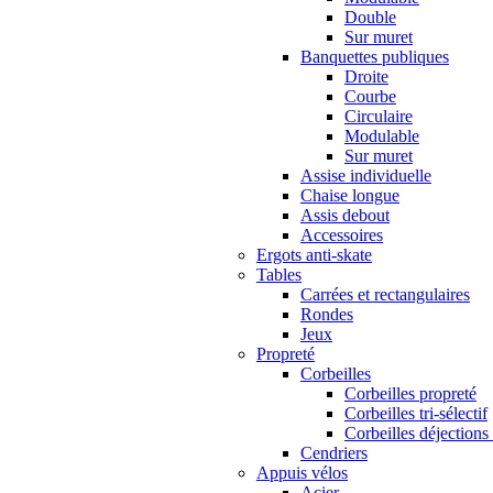
Double
Sur muret
Banquettes publiques
Droite
Courbe
Circulaire
Modulable
Sur muret
Assise individuelle
Chaise longue
Assis debout
Accessoires
Ergots anti-skate
Tables
Carrées et rectangulaires
Rondes
Jeux
Propreté
Corbeilles
Corbeilles propreté
Corbeilles tri-sélectif
Corbeilles déjections
Cendriers
Appuis vélos
Acier