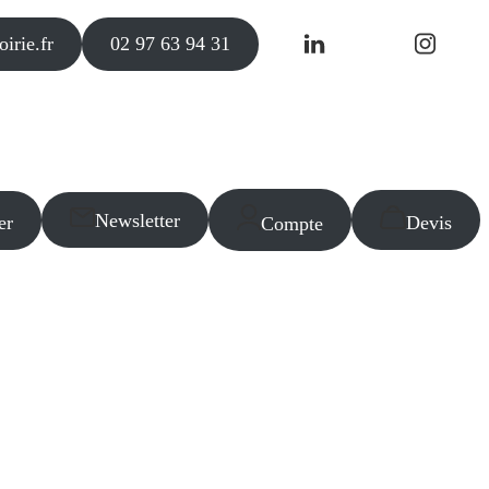
irie.fr
02 97 63 94 31
Newsletter
er
Devis
Compte