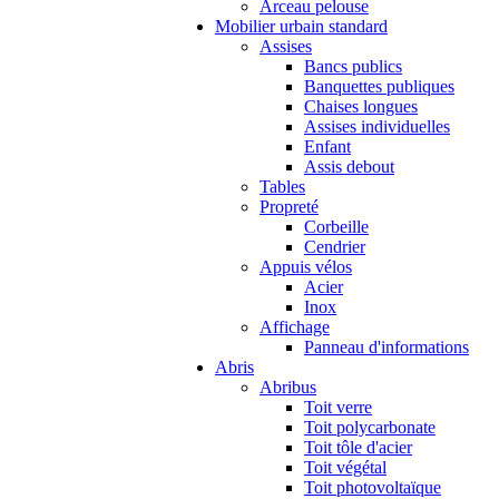
Arceau pelouse
Mobilier urbain standard
Assises
Bancs publics
Banquettes publiques
Chaises longues
Assises individuelles
Enfant
Assis debout
Tables
Propreté
Corbeille
Cendrier
Appuis vélos
Acier
Inox
Affichage
Panneau d'informations
Abris
Abribus
Toit verre
Toit polycarbonate
Toit tôle d'acier
Toit végétal
Toit photovoltaïque