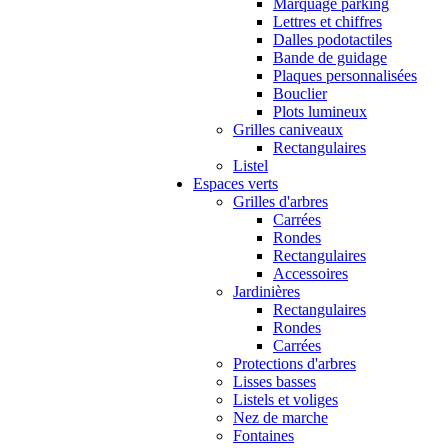
Marquage parking
Lettres et chiffres
Dalles podotactiles
Bande de guidage
Plaques personnalisées
Bouclier
Plots lumineux
Grilles caniveaux
Rectangulaires
Listel
Espaces verts
Grilles d'arbres
Carrées
Rondes
Rectangulaires
Accessoires
Jardinières
Rectangulaires
Rondes
Carrées
Protections d'arbres
Lisses basses
Listels et voliges
Nez de marche
Fontaines