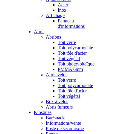
Acier
Inox
Affichage
Panneau
d'informations
Abris
Abribus
Toit verre
Toit polycarbonate
Toit tôle d'acier
Toit végétal
Toit photovoltaïque
PMMA 6mm
Abris vélos
Toit verre
Toit polycarbonate
Toit tôle d'acier
Toit végétal
Box à vélos
Abris fumeurs
Kiosques
Bar/snack
Informations/vente
Poste de secourisme
Presse