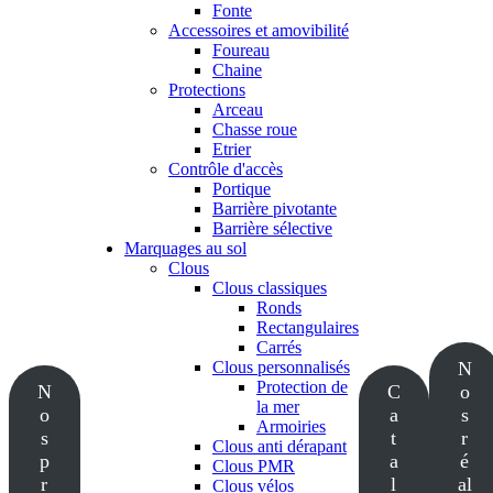
Fonte
Accessoires et amovibilité
Foureau
Chaine
Protections
Arceau
Chasse roue
Etrier
Contrôle d'accès
Portique
Barrière pivotante
Barrière sélective
Marquages au sol
Clous
Clous classiques
Ronds
Rectangulaires
Carrés
Clous personnalisés
N
Protection de
N
C
o
la mer
o
a
s
Armoiries
s
t
r
Clous anti dérapant
p
a
é
Clous PMR
r
l
al
Clous vélos