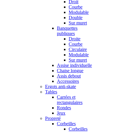
Droit
Courbe
Modulable
Double
Sur muret
Banquettes
publiques
Droite
Courbe
Circulaire
Modulable
Sur muret
Assise individuelle
Chaise longue
Assis debout
Accessoires
Ergots anti-skate
Tables
Carrées et
rectangulaires
Rondes
Jeux
Propreté
Corbeilles
Corbeilles