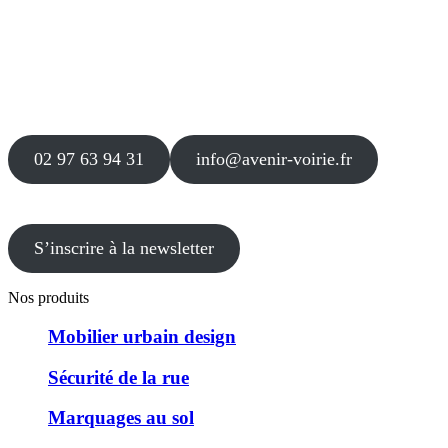
Siège
16 place Théodore Fantin Latour
56 000 VANNES
Agence
12 le Clos Blanc
49 530 LIRÉ
02 97 63 94 31
info@avenir-voirie.fr
S’inscrire à la newsletter
Nos produits
Mobilier urbain design
Sécurité de la rue
Marquages au sol