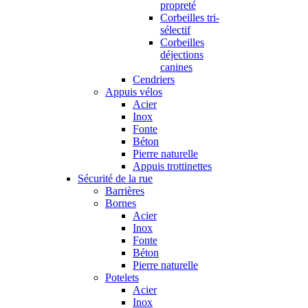
propreté
Corbeilles tri-
sélectif
Corbeilles
déjections
canines
Cendriers
Appuis vélos
Acier
Inox
Fonte
Béton
Pierre naturelle
Appuis trottinettes
Sécurité de la rue
Barrières
Bornes
Acier
Inox
Fonte
Béton
Pierre naturelle
Potelets
Acier
Inox