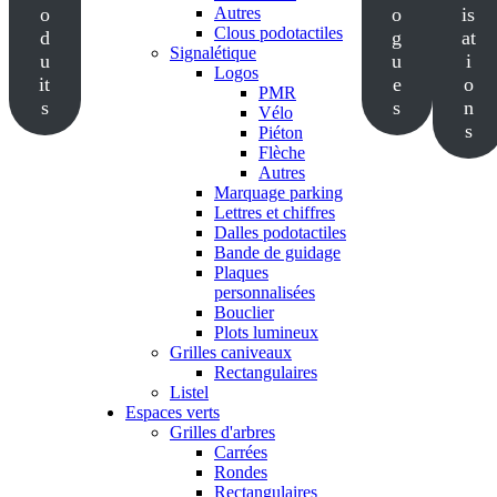
o
Autres
o
is
Clous podotactiles
d
g
at
Signalétique
u
u
i
Logos
it
e
o
PMR
s
s
n
Vélo
s
Piéton
Flèche
Autres
Marquage parking
Lettres et chiffres
Dalles podotactiles
Bande de guidage
Plaques
personnalisées
Bouclier
Plots lumineux
Grilles caniveaux
Rectangulaires
Listel
Espaces verts
Grilles d'arbres
Carrées
Rondes
Rectangulaires