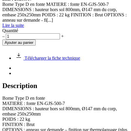
Borne Type D en fonte MATIERE : fonte EN-GJS-500-7
DIMENSIONS : hauteur hors sol 800mm, Ø147 mm du corp,
embase 250x250mm POIDS : 22 kg FINITION : Brut OPTIONS :
anneau sur demande - fi[...]
Lire la suite
Quantité
quantité
–
+
de
Ajouter au panier
Borne
Type
D
Télécharger la fiche technique
en
fonte
Description
Borne Type D en fonte
MATIERE : fonte EN-GJS-500-7
DIMENSIONS : hauteur hors sol 800mm, Ø147 mm du corp,
embase 250x250mm
POIDS : 22 kg
FINITION : Brut
OPTIONS : anneau sur demande – finition par thermolaquage (plus