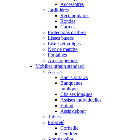
Accessoires
Jardinières
Rectangulaires
Rondes
Carrées
Protections d'arbres
Lisses basses
Listels et voliges
Nez de marche
Fontaines
Arceau pelouse
Mobilier urbain standard
Assises
Bancs publics
Banquettes
publiques
Chaises longues
Assises individuelles
Enfant
Assis debout
Tables
Propreté
Corbeille
Cendrier
Appuis vélos