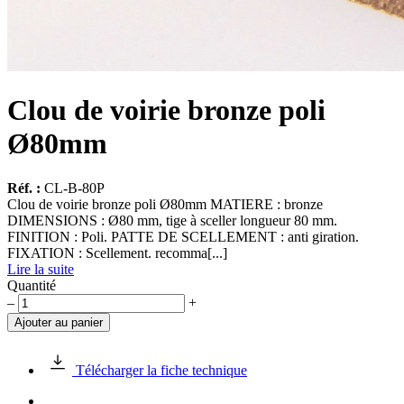
Clou de voirie bronze poli
Ø80mm
Réf. :
CL-B-80P
Clou de voirie bronze poli Ø80mm MATIERE : bronze
DIMENSIONS : Ø80 mm, tige à sceller longueur 80 mm.
FINITION : Poli. PATTE DE SCELLEMENT : anti giration.
FIXATION : Scellement. recomma[...]
Lire la suite
Quantité
quantité
–
+
de
Ajouter au panier
Clou
de
voirie
Télécharger la fiche technique
bronze
poli