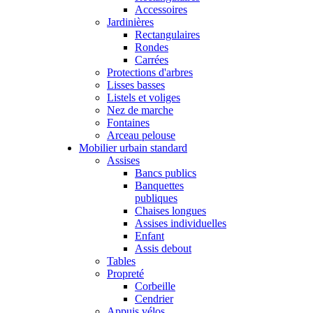
Accessoires
Jardinières
Rectangulaires
Rondes
Carrées
Protections d'arbres
Lisses basses
Listels et voliges
Nez de marche
Fontaines
Arceau pelouse
Mobilier urbain standard
Assises
Bancs publics
Banquettes
publiques
Chaises longues
Assises individuelles
Enfant
Assis debout
Tables
Propreté
Corbeille
Cendrier
Appuis vélos