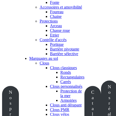
Fonte
Accessoires et amovibilité
Foureau
Chaine
Protections
Arceau
Chasse roue
Etrier
Contrôle d'accès
Portique
Barrière pivotante
Barrière sélective
Marquages au sol
Clous
Clous classiques
Ronds
Rectangulaires
Carrés
Clous personnalisés
N
Protection de
N
C
o
la mer
o
a
s
Armoiries
s
t
r
Clous anti dérapant
p
a
é
Clous PMR
r
l
al
Clous vélos