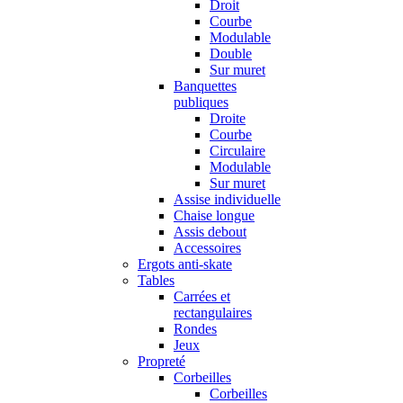
Droit
Courbe
Modulable
Double
Sur muret
Banquettes
publiques
Droite
Courbe
Circulaire
Modulable
Sur muret
Assise individuelle
Chaise longue
Assis debout
Accessoires
Ergots anti-skate
Tables
Carrées et
rectangulaires
Rondes
Jeux
Propreté
Corbeilles
Corbeilles