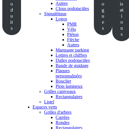
o
Autres
o
is
Clous podotactiles
d
g
at
Signalétique
u
u
i
Logos
it
e
o
PMR
s
s
n
Vélo
s
Piéton
Flèche
Autres
Marquage parking
Lettres et chiffres
Dalles podotactiles
Bande de guidage
Plaques
personnalisées
Bouclier
Plots lumineux
Grilles caniveaux
Rectangulaires
Listel
Espaces verts
Grilles d'arbres
Carrées
Rondes
Rectangulaires