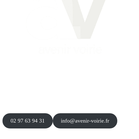
Siège
16 place Théodore Fantin Latour
56 000 VANNES
Agence
12 le Clos Blanc
49 530 LIRÉ
02 97 63 94 31
info@avenir-voirie.fr