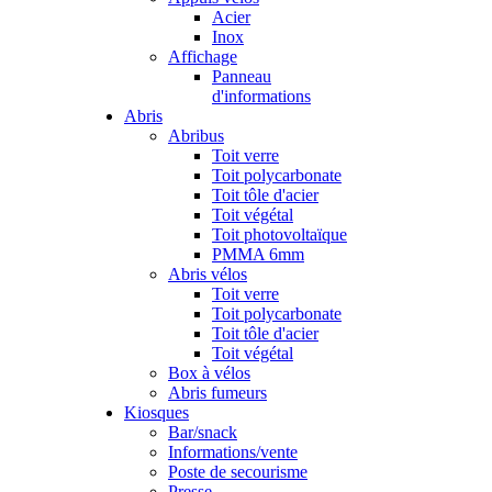
Acier
Inox
Affichage
Panneau
d'informations
Abris
Abribus
Toit verre
Toit polycarbonate
Toit tôle d'acier
Toit végétal
Toit photovoltaïque
PMMA 6mm
Abris vélos
Toit verre
Toit polycarbonate
Toit tôle d'acier
Toit végétal
Box à vélos
Abris fumeurs
Kiosques
Bar/snack
Informations/vente
Poste de secourisme
Presse