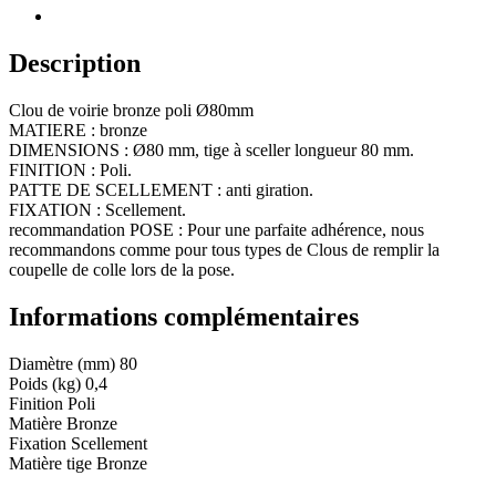
Ø80mm
Description
Clou de voirie bronze poli Ø80mm
MATIERE : bronze
DIMENSIONS : Ø80 mm, tige à sceller longueur 80 mm.
FINITION : Poli.
PATTE DE SCELLEMENT : anti giration.
FIXATION : Scellement.
recommandation POSE : Pour une parfaite adhérence, nous
recommandons comme pour tous types de Clous de remplir la
coupelle de colle lors de la pose.
Informations complémentaires
Diamètre (mm)
80
Poids (kg)
0,4
Finition
Poli
Matière
Bronze
Fixation
Scellement
Matière tige
Bronze