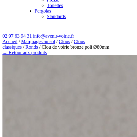
Toilettes
Pergolas
Standards
02 97 63 94 31
info@avenir-voirie.fr
Accueil
/
Marquages au sol
/
Clous
/
Clous
classiques
/
Ronds
/ Clou de voirie bronze poli Ø80mm
← Retour aux produits