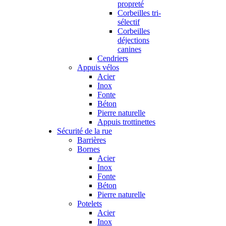
propreté
Corbeilles tri-
sélectif
Corbeilles
déjections
canines
Cendriers
Appuis vélos
Acier
Inox
Fonte
Béton
Pierre naturelle
Appuis trottinettes
Sécurité de la rue
Barrières
Bornes
Acier
Inox
Fonte
Béton
Pierre naturelle
Potelets
Acier
Inox