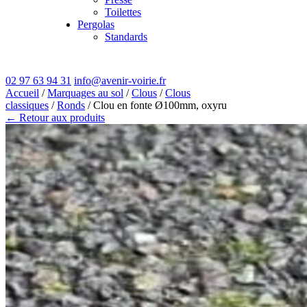
Toilettes
Pergolas
Standards
02 97 63 94 31
info@avenir-voirie.fr
Accueil
/
Marquages au sol
/
Clous
/
Clous
classiques
/
Ronds
/ Clou en fonte Ø100mm, oxyru
← Retour aux produits