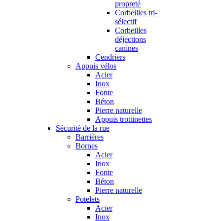
propreté
Corbeilles tri-
sélectif
Corbeilles
déjections
canines
Cendriers
Appuis vélos
Acier
Inox
Fonte
Béton
Pierre naturelle
Appuis trottinettes
Sécurité de la rue
Barrières
Bornes
Acier
Inox
Fonte
Béton
Pierre naturelle
Potelets
Acier
Inox