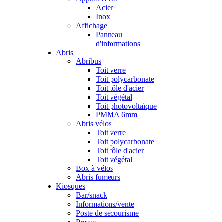
Acier
Inox
Affichage
Panneau
d'informations
Abris
Abribus
Toit verre
Toit polycarbonate
Toit tôle d'acier
Toit végétal
Toit photovoltaïque
PMMA 6mm
Abris vélos
Toit verre
Toit polycarbonate
Toit tôle d'acier
Toit végétal
Box à vélos
Abris fumeurs
Kiosques
Bar/snack
Informations/vente
Poste de secourisme
Presse