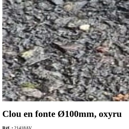
Clou en fonte Ø100mm, oxyru
Réf. :
21418AV