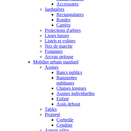
Accessoires
Jardinières
Rectangulaires
Rondes
Carrées
Protections d'arbres
Lisses basses
Listels et voliges
Nez de marche
Fontaines
Arceau pelouse
Mobilier urbain standard
Assises
Bancs publics
Banquettes
publiques
Chaises longues
Assises individuelles
Enfant
Assis debout
Tables
Propreté
Corbeille
Cendrier
Appuis vélos