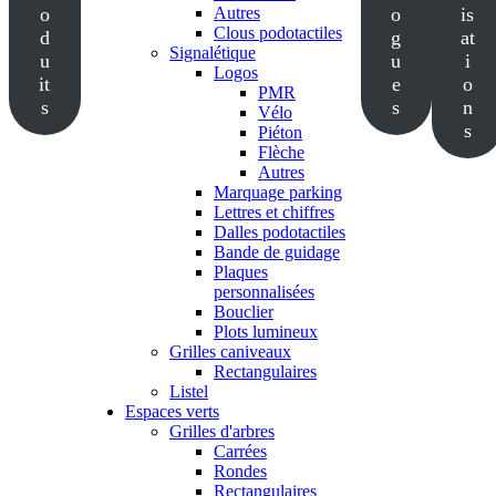
o
Autres
o
is
Clous podotactiles
d
g
at
Signalétique
u
u
i
Logos
it
e
o
PMR
s
s
n
Vélo
s
Piéton
Flèche
Autres
Marquage parking
Lettres et chiffres
Dalles podotactiles
Bande de guidage
Plaques
personnalisées
Bouclier
Plots lumineux
Grilles caniveaux
Rectangulaires
Listel
Espaces verts
Grilles d'arbres
Carrées
Rondes
Rectangulaires