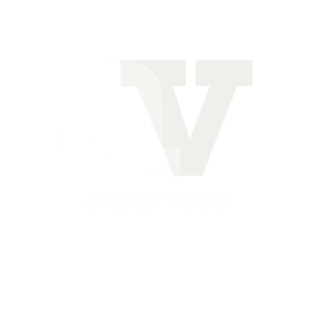
Siège
16 place Théodore Fantin Latour
56 000 VANNES
Agence