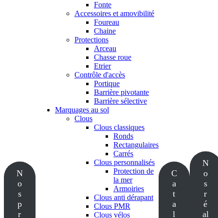
Fonte
Accessoires et amovibilité
Foureau
Chaine
Protections
Arceau
Chasse roue
Etrier
Contrôle d'accès
Portique
Barrière pivotante
Barrière sélective
Marquages au sol
Clous
Clous classiques
Ronds
Rectangulaires
Carrés
Clous personnalisés
N
Protection de
N
C
o
la mer
o
a
s
Armoiries
s
t
r
Clous anti dérapant
p
a
é
Clous PMR
r
l
al
Clous vélos