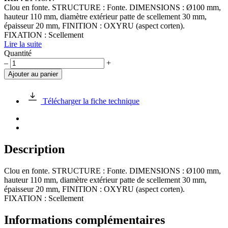
Clou en fonte. STRUCTURE : Fonte. DIMENSIONS : Ø100 mm,
hauteur 110 mm, diamètre extérieur patte de scellement 30 mm,
épaisseur 20 mm, FINITION : OXYRU (aspect corten).
FIXATION : Scellement
Lire la suite
Quantité
quantité
–
+
de
Ajouter au panier
Clou
en
fonte
Télécharger la fiche technique
Ø100mm,
oxyru
Description
Clou en fonte. STRUCTURE : Fonte. DIMENSIONS : Ø100 mm,
hauteur 110 mm, diamètre extérieur patte de scellement 30 mm,
épaisseur 20 mm, FINITION : OXYRU (aspect corten).
FIXATION : Scellement
Informations complémentaires