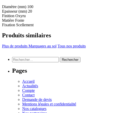
Diamètre (mm)
100
Epaisseur (mm)
20
Finition
Oxyru
Matière
Fonte
Fixation
Scellement
Produits similaires
Plus de produits Marquages au sol
Tous nos produits
Rechercher :
Pages
Accueil
Actualités
Compte
Contact
Demande de devis
Mentions légales et confidentialité
Nos catalogues