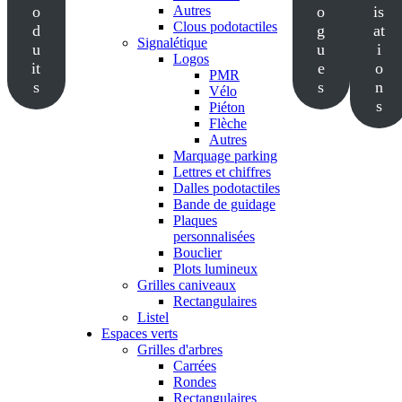
o
Autres
o
is
Clous podotactiles
d
g
at
Signalétique
u
u
i
Logos
it
e
o
PMR
s
s
n
Vélo
s
Piéton
Flèche
Autres
Marquage parking
Lettres et chiffres
Dalles podotactiles
Bande de guidage
Plaques
personnalisées
Bouclier
Plots lumineux
Grilles caniveaux
Rectangulaires
Listel
Espaces verts
Grilles d'arbres
Carrées
Rondes
Rectangulaires