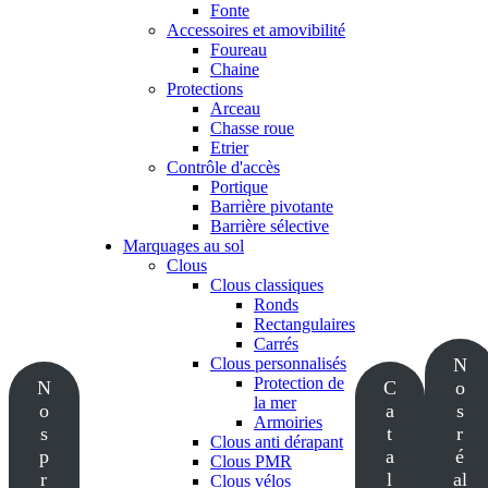
Fonte
Accessoires et amovibilité
Foureau
Chaine
Protections
Arceau
Chasse roue
Etrier
Contrôle d'accès
Portique
Barrière pivotante
Barrière sélective
Marquages au sol
Clous
Clous classiques
Ronds
Rectangulaires
Carrés
Clous personnalisés
N
Protection de
N
C
o
la mer
o
a
s
Armoiries
s
t
r
Clous anti dérapant
p
a
é
Clous PMR
r
l
al
Clous vélos