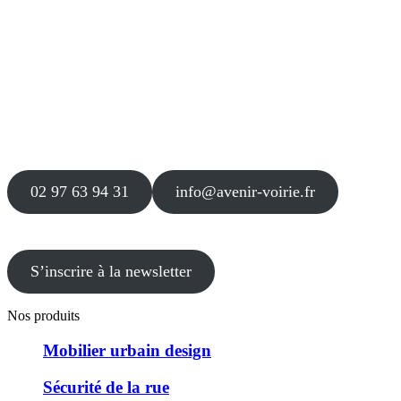
Siège
16 place Théodore Fantin Latour
56 000 VANNES
Agence
12 le Clos Blanc
49 530 LIRÉ
02 97 63 94 31
info@avenir-voirie.fr
S’inscrire à la newsletter
Nos produits
Mobilier urbain design
Sécurité de la rue