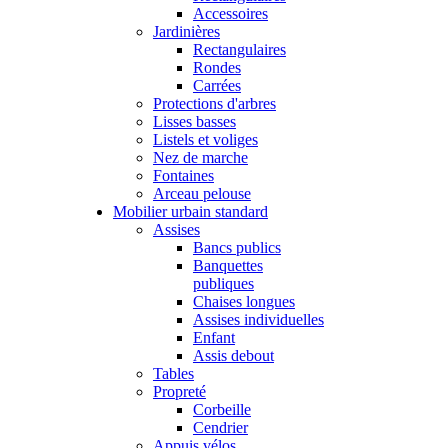
Accessoires
Jardinières
Rectangulaires
Rondes
Carrées
Protections d'arbres
Lisses basses
Listels et voliges
Nez de marche
Fontaines
Arceau pelouse
Mobilier urbain standard
Assises
Bancs publics
Banquettes
publiques
Chaises longues
Assises individuelles
Enfant
Assis debout
Tables
Propreté
Corbeille
Cendrier
Appuis vélos