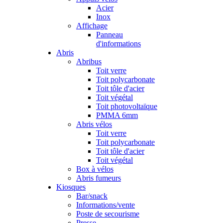
Acier
Inox
Affichage
Panneau
d'informations
Abris
Abribus
Toit verre
Toit polycarbonate
Toit tôle d'acier
Toit végétal
Toit photovoltaïque
PMMA 6mm
Abris vélos
Toit verre
Toit polycarbonate
Toit tôle d'acier
Toit végétal
Box à vélos
Abris fumeurs
Kiosques
Bar/snack
Informations/vente
Poste de secourisme
Presse