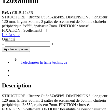
120x80mm
Réf. :
CR-B-12x8B
STRUCTURE : Bronze CuSn5Zn5Pb5. DIMENSIONS : longueur
120 mm, largeur 80 mm, 2 pattes de scellement de 50 mm, chafrein
périphérique 3x55°, épaisseur 7mm. FINITION : brossé.
FIXATION : Scellement.[...]
Lire la suite
Quantité
quantité
–
+
de
Ajouter au panier
Clou
rectangulaire
en
Télécharger la fiche technique
bronze
120x80mm
Description
STRUCTURE : Bronze CuSn5Zn5Pb5. DIMENSIONS : longueur
120 mm, largeur 80 mm, 2 pattes de scellement de 50 mm, chafrein
périphérique 3×55°, épaisseur 7mm. FINITION : brossé.
FIXATION : Scellement. OPTION : Possibilité de personnalisation