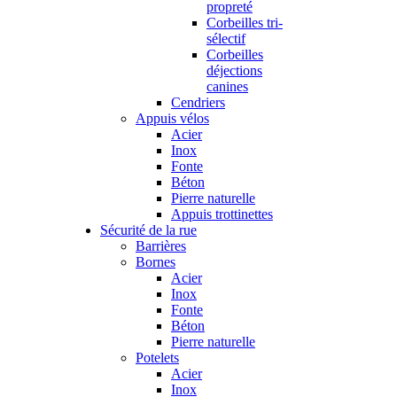
propreté
Corbeilles tri-
sélectif
Corbeilles
déjections
canines
Cendriers
Appuis vélos
Acier
Inox
Fonte
Béton
Pierre naturelle
Appuis trottinettes
Sécurité de la rue
Barrières
Bornes
Acier
Inox
Fonte
Béton
Pierre naturelle
Potelets
Acier
Inox