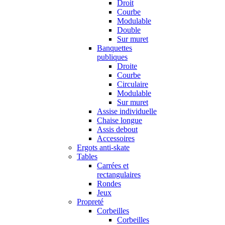
Droit
Courbe
Modulable
Double
Sur muret
Banquettes
publiques
Droite
Courbe
Circulaire
Modulable
Sur muret
Assise individuelle
Chaise longue
Assis debout
Accessoires
Ergots anti-skate
Tables
Carrées et
rectangulaires
Rondes
Jeux
Propreté
Corbeilles
Corbeilles