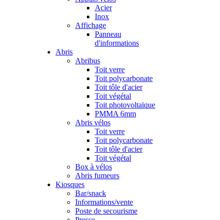
Acier
Inox
Affichage
Panneau
d'informations
Abris
Abribus
Toit verre
Toit polycarbonate
Toit tôle d'acier
Toit végétal
Toit photovoltaïque
PMMA 6mm
Abris vélos
Toit verre
Toit polycarbonate
Toit tôle d'acier
Toit végétal
Box à vélos
Abris fumeurs
Kiosques
Bar/snack
Informations/vente
Poste de secourisme
Presse