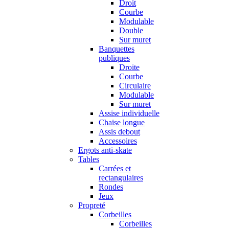
Droit
Courbe
Modulable
Double
Sur muret
Banquettes
publiques
Droite
Courbe
Circulaire
Modulable
Sur muret
Assise individuelle
Chaise longue
Assis debout
Accessoires
Ergots anti-skate
Tables
Carrées et
rectangulaires
Rondes
Jeux
Propreté
Corbeilles
Corbeilles