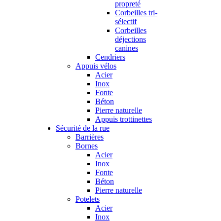
propreté
Corbeilles tri-
sélectif
Corbeilles
déjections
canines
Cendriers
Appuis vélos
Acier
Inox
Fonte
Béton
Pierre naturelle
Appuis trottinettes
Sécurité de la rue
Barrières
Bornes
Acier
Inox
Fonte
Béton
Pierre naturelle
Potelets
Acier
Inox