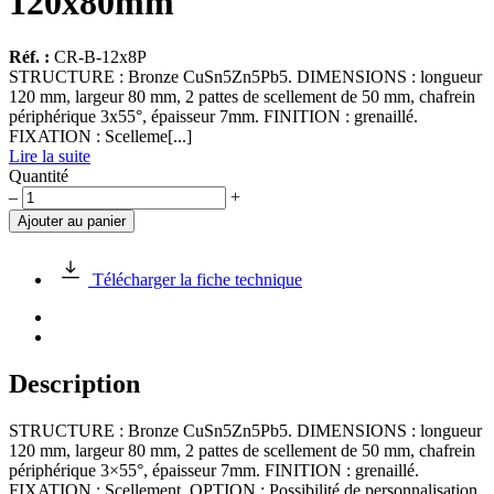
120x80mm
Réf. :
CR-B-12x8P
STRUCTURE : Bronze CuSn5Zn5Pb5. DIMENSIONS : longueur
120 mm, largeur 80 mm, 2 pattes de scellement de 50 mm, chafrein
périphérique 3x55°, épaisseur 7mm. FINITION : grenaillé.
FIXATION : Scelleme[...]
Lire la suite
Quantité
quantité
–
+
de
Ajouter au panier
Clou
rectangulaire
en
Télécharger la fiche technique
bronze
120x80mm
Description
STRUCTURE : Bronze CuSn5Zn5Pb5. DIMENSIONS : longueur
120 mm, largeur 80 mm, 2 pattes de scellement de 50 mm, chafrein
périphérique 3×55°, épaisseur 7mm. FINITION : grenaillé.
FIXATION : Scellement. OPTION : Possibilité de personnalisation