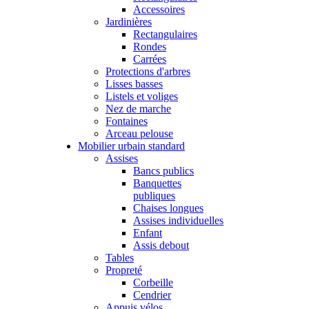
Accessoires
Jardinières
Rectangulaires
Rondes
Carrées
Protections d'arbres
Lisses basses
Listels et voliges
Nez de marche
Fontaines
Arceau pelouse
Mobilier urbain standard
Assises
Bancs publics
Banquettes
publiques
Chaises longues
Assises individuelles
Enfant
Assis debout
Tables
Propreté
Corbeille
Cendrier
Appuis vélos