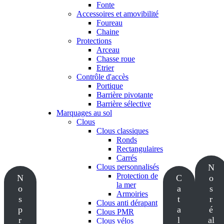
Fonte
Accessoires et amovibilité
Foureau
Chaine
Protections
Arceau
Chasse roue
Etrier
Contrôle d'accès
Portique
Barrière pivotante
Barrière sélective
Marquages au sol
Clous
Clous classiques
Ronds
Rectangulaires
Carrés
Clous personnalisés
N
Protection de
N
C
o
la mer
o
a
s
Armoiries
s
t
r
Clous anti dérapant
p
a
é
Clous PMR
r
l
al
Clous vélos