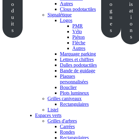
o
Autres
o
is
Clous podotactiles
d
g
at
Signalétique
u
u
i
Logos
it
e
o
PMR
s
s
n
Vélo
s
Piéton
Flèche
Autres
Marquage parking
Lettres et chiffres
Dalles podotactiles
Bande de guidage
Plaques
personnalisées
Bouclier
Plots lumineux
Grilles caniveaux
Rectangulaires
Listel
Espaces verts
Grilles d'arbres
Carrées
Rondes
Rectangulaires