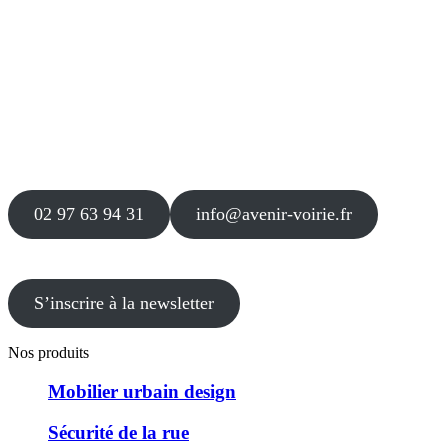
Siège
16 place Théodore Fantin Latour
56 000 VANNES
Agence
12 le Clos Blanc
49 530 LIRÉ
02 97 63 94 31
info@avenir-voirie.fr
S’inscrire à la newsletter
Nos produits
Mobilier urbain design
Sécurité de la rue