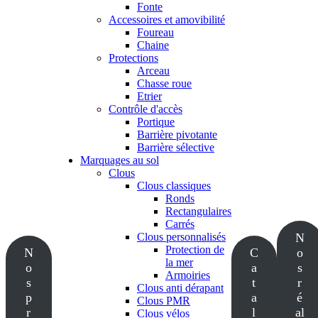
Fonte
Accessoires et amovibilité
Foureau
Chaine
Protections
Arceau
Chasse roue
Etrier
Contrôle d'accès
Portique
Barrière pivotante
Barrière sélective
Marquages au sol
Clous
Clous classiques
Ronds
Rectangulaires
Carrés
Clous personnalisés
N
Protection de
N
C
o
la mer
o
a
s
Armoiries
s
t
r
Clous anti dérapant
p
a
é
Clous PMR
r
l
al
Clous vélos