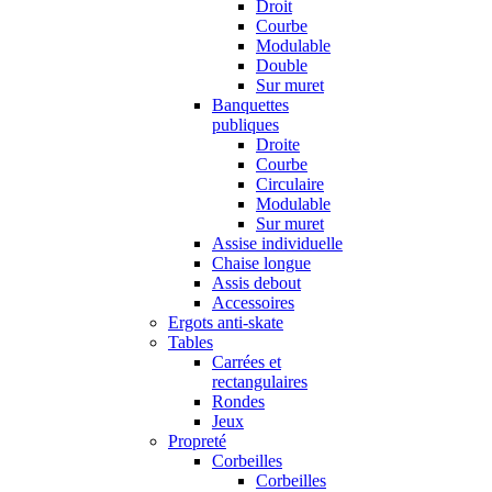
Droit
Courbe
Modulable
Double
Sur muret
Banquettes
publiques
Droite
Courbe
Circulaire
Modulable
Sur muret
Assise individuelle
Chaise longue
Assis debout
Accessoires
Ergots anti-skate
Tables
Carrées et
rectangulaires
Rondes
Jeux
Propreté
Corbeilles
Corbeilles