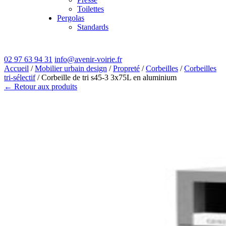
Toilettes
Pergolas
Standards
02 97 63 94 31
info@avenir-voirie.fr
Accueil
/
Mobilier urbain design
/
Propreté
/
Corbeilles
/
Corbeilles
tri-sélectif
/ Corbeille de tri s45-3 3x75L en aluminium
← Retour aux produits