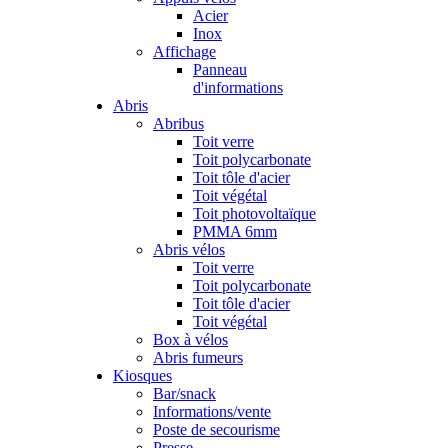
Acier
Inox
Affichage
Panneau
d'informations
Abris
Abribus
Toit verre
Toit polycarbonate
Toit tôle d'acier
Toit végétal
Toit photovoltaïque
PMMA 6mm
Abris vélos
Toit verre
Toit polycarbonate
Toit tôle d'acier
Toit végétal
Box à vélos
Abris fumeurs
Kiosques
Bar/snack
Informations/vente
Poste de secourisme
Presse