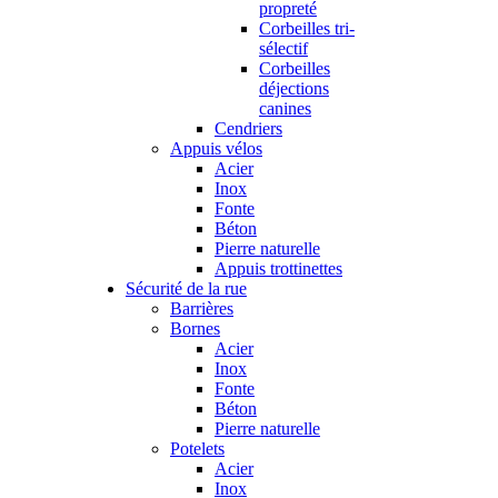
propreté
Corbeilles tri-
sélectif
Corbeilles
déjections
canines
Cendriers
Appuis vélos
Acier
Inox
Fonte
Béton
Pierre naturelle
Appuis trottinettes
Sécurité de la rue
Barrières
Bornes
Acier
Inox
Fonte
Béton
Pierre naturelle
Potelets
Acier
Inox