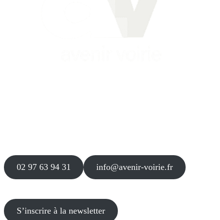
Siège
16 place Théodore Fantin Latour
56 000 VANNES
Agence
12 le Clos Blanc
49 530 LIRÉ
02 97 63 94 31
info@avenir-voirie.fr
S’inscrire à la newsletter