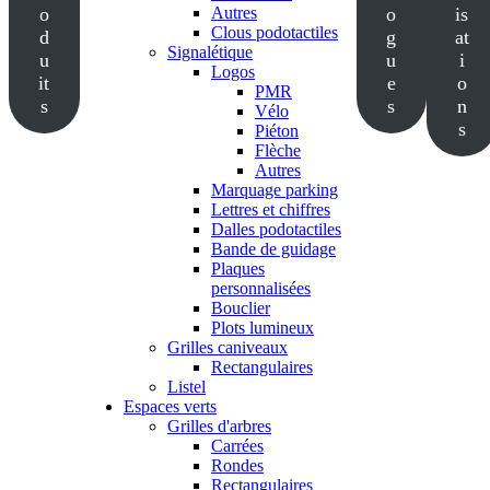
o
Autres
o
is
Clous podotactiles
d
g
at
Signalétique
u
u
i
Logos
it
e
o
PMR
s
s
n
Vélo
s
Piéton
Flèche
Autres
Marquage parking
Lettres et chiffres
Dalles podotactiles
Bande de guidage
Plaques
personnalisées
Bouclier
Plots lumineux
Grilles caniveaux
Rectangulaires
Listel
Espaces verts
Grilles d'arbres
Carrées
Rondes
Rectangulaires