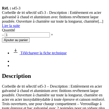
Réf. :
s45-3
Corbeille de tri sélectif s45-3 - Description : Entièrement en acier
galvanisé à chaud et aluminium avec finitions revêtement laque
poudrée. Ouverture à charnière sur toute la longueur, charnière[...]
Lire la suite
Quantité
quantité
–
+
de
Ajouter au panier
Corbeille
de
tri
Télécharger la fiche technique
s45-
3
3x75L
en
aluminium
Description
Corbeille de tri sélectif s45-3 – Description : Entièrement en acier
galvanisé à chaud et aluminium avec finitions revêtement laque
poudrée. Ouverture à charnière sur toute la longueur, charnière en
acier en acier inoxydableydable à toute épreuve et caisson renforcé.
Trois ouvertures, une pour chauqe compartiment – Verrouillage à
toute épreuve et bac galvanisé avec 2 poignées pour un vidage plus