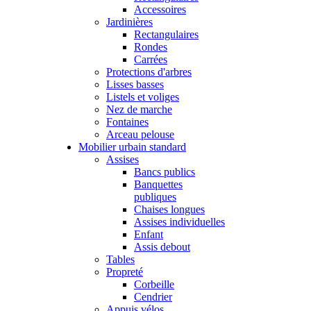
Accessoires
Jardinières
Rectangulaires
Rondes
Carrées
Protections d'arbres
Lisses basses
Listels et voliges
Nez de marche
Fontaines
Arceau pelouse
Mobilier urbain standard
Assises
Bancs publics
Banquettes
publiques
Chaises longues
Assises individuelles
Enfant
Assis debout
Tables
Propreté
Corbeille
Cendrier
Appuis vélos