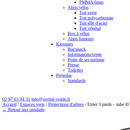
PMMA 6mm
Abris vélos
Toit verre
Toit polycarbonate
Toit tôle d'acier
Toit végétal
Box à vélos
Abris fumeurs
Kiosques
Bar/snack
Informations/vente
Poste de secourisme
Presse
Toilettes
Pergolas
Standards
02 97 63 94 31
info@avenir-voirie.fr
Accueil
/
Espaces verts
/
Protections d'arbres
/ Etrier 3 pieds – tube
← Retour aux produits