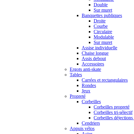
Double
Sur muret
Banquettes publiques
Droite
Courbe
Circulaire
Modulable
Sur muret
Assise individuelle
Chaise longue
Assis debout
Accessoires
Ergots anti-skate
Tables
Carrées et rectangulaires
Rondes
Jeux
Propreté
Corbeilles
Corbeilles propreté
Corbeilles tri-sélectif
Corbeilles déjections
Cendriers
Appuis vélos
Acier