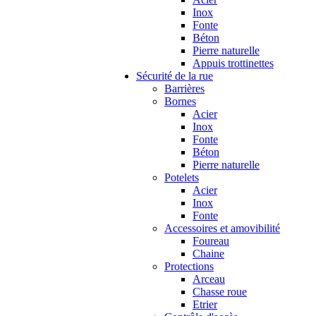
Inox
Fonte
Béton
Pierre naturelle
Appuis trottinettes
Sécurité de la rue
Barrières
Bornes
Acier
Inox
Fonte
Béton
Pierre naturelle
Potelets
Acier
Inox
Fonte
Accessoires et amovibilité
Foureau
Chaine
Protections
Arceau
Chasse roue
Etrier