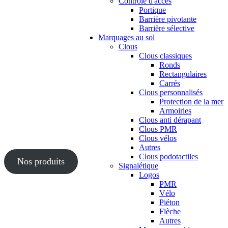
Contrôle d'accès
Portique
Barrière pivotante
Barrière sélective
Marquages au sol
Clous
Clous classiques
Ronds
Rectangulaires
Carrés
Clous personnalisés
Protection de la mer
Armoiries
Clous anti dérapant
Clous PMR
Clous vélos
Autres
Clous podotactiles
Nos produits
Signalétique
Logos
PMR
Vélo
Piéton
Flèche
Autres