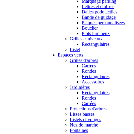
Marquage parking
Lettres et chiffres
Dalles podotactiles
Bande de guidage
Plaques personnalisées
Bouclier
Plots lumineux
Grilles caniveaux
Rectangulaires
Listel
Espaces verts
Grilles d'arbres
Carrées
Rondes
Rectangulaires
Accessoires
Jardinières
Rectangulaires
Rondes
Carrées
Protections d'arbres
Lisses basses
Listels et voliges
Nez de marche
Fontaines