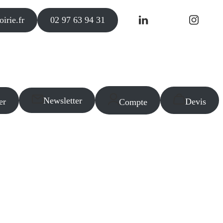
irie.fr
02 97 63 94 31
Newsletter
er
Devis
Compte