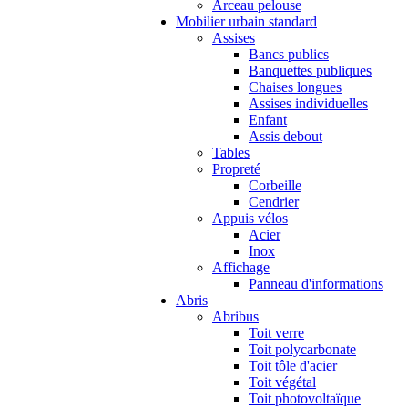
Arceau pelouse
Mobilier urbain standard
Assises
Bancs publics
Banquettes publiques
Chaises longues
Assises individuelles
Enfant
Assis debout
Tables
Propreté
Corbeille
Cendrier
Appuis vélos
Acier
Inox
Affichage
Panneau d'informations
Abris
Abribus
Toit verre
Toit polycarbonate
Toit tôle d'acier
Toit végétal
Toit photovoltaïque