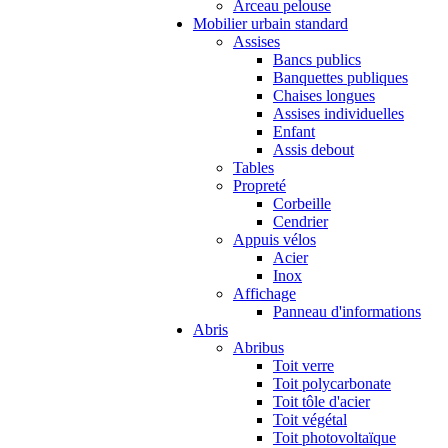
Arceau pelouse
Mobilier urbain standard
Assises
Bancs publics
Banquettes publiques
Chaises longues
Assises individuelles
Enfant
Assis debout
Tables
Propreté
Corbeille
Cendrier
Appuis vélos
Acier
Inox
Affichage
Panneau d'informations
Abris
Abribus
Toit verre
Toit polycarbonate
Toit tôle d'acier
Toit végétal
Toit photovoltaïque