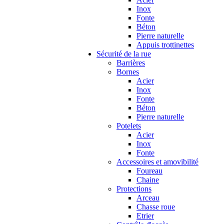
Inox
Fonte
Béton
Pierre naturelle
Appuis trottinettes
Sécurité de la rue
Barrières
Bornes
Acier
Inox
Fonte
Béton
Pierre naturelle
Potelets
Acier
Inox
Fonte
Accessoires et amovibilité
Foureau
Chaine
Protections
Arceau
Chasse roue
Etrier