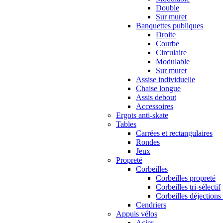
Double
Sur muret
Banquettes publiques
Droite
Courbe
Circulaire
Modulable
Sur muret
Assise individuelle
Chaise longue
Assis debout
Accessoires
Ergots anti-skate
Tables
Carrées et rectangulaires
Rondes
Jeux
Propreté
Corbeilles
Corbeilles propreté
Corbeilles tri-sélectif
Corbeilles déjections
Cendriers
Appuis vélos
Acier