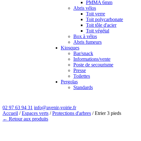
PMMA 6mm
Abris vélos
Toit verre
Toit polycarbonate
Toit tôle d'acier
Toit végétal
Box à vélos
Abris fumeurs
Kiosques
Bar/snack
Informations/vente
Poste de secourisme
Presse
Toilettes
Pergolas
Standards
02 97 63 94 31
info@avenir-voirie.fr
Accueil
/
Espaces verts
/
Protections d'arbres
/ Etrier 3 pieds
← Retour aux produits