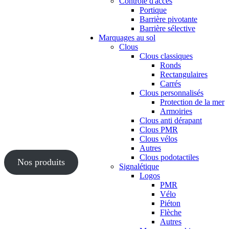
Contrôle d'accès
Portique
Barrière pivotante
Barrière sélective
Marquages au sol
Clous
Clous classiques
Ronds
Rectangulaires
Carrés
Clous personnalisés
Protection de la mer
Armoiries
Clous anti dérapant
Clous PMR
Clous vélos
Autres
Clous podotactiles
Nos produits
Signalétique
Logos
PMR
Vélo
Piéton
Flèche
Autres