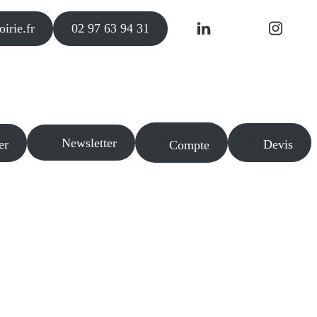
irie.fr
02 97 63 94 31
Newsletter
er
Devis
Compte