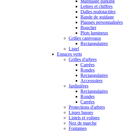
Marquage parking
Lettres et chiffres
Dalles podotactiles
Bande de guidage
Plaques personnalisées
Bouclier
Plots lumineux
Grilles caniveaux
Rectangulaires
Listel
Espaces verts
Grilles d'arbres
Carrées
Rondes
Rectangulaires
Accessoires
Jardinières
Rectangulaires
Rondes
Carrées
Protections d'arbres
Lisses basses
Listels et voliges
Nez de marche
Fontaines