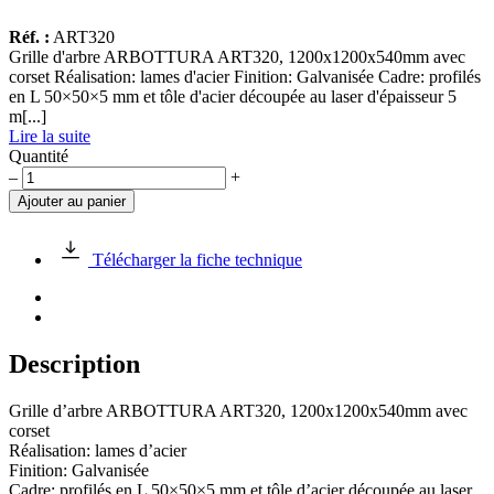
Réf. :
ART320
Grille d'arbre ARBOTTURA ART320, 1200x1200x540mm avec
corset Réalisation: lames d'acier Finition: Galvanisée Cadre: profilés
en L 50×50×5 mm et tôle d'acier découpée au laser d'épaisseur 5
m[...]
Lire la suite
Quantité
quantité
–
+
de
Ajouter au panier
Grille
d'arbre
ARBOTTURA
Télécharger la fiche technique
ART320
Description
Grille d’arbre ARBOTTURA ART320, 1200x1200x540mm avec
corset
Réalisation: lames d’acier
Finition: Galvanisée
Cadre: profilés en L 50×50×5 mm et tôle d’acier découpée au laser