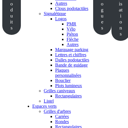
o
Autres
o
is
Clous podotactiles
d
g
at
Signalétique
u
u
i
Logos
it
e
o
PMR
s
s
n
Vélo
s
Piéton
Flèche
Autres
Marquage parking
Lettres et chiffres
Dalles podotactiles
Bande de guidage
Plaques
personnalisées
Bouclier
Plots lumineux
Grilles caniveaux
Rectangulaires
Listel
Espaces verts
Grilles d'arbres
Carrées
Rondes
Rectangulaires