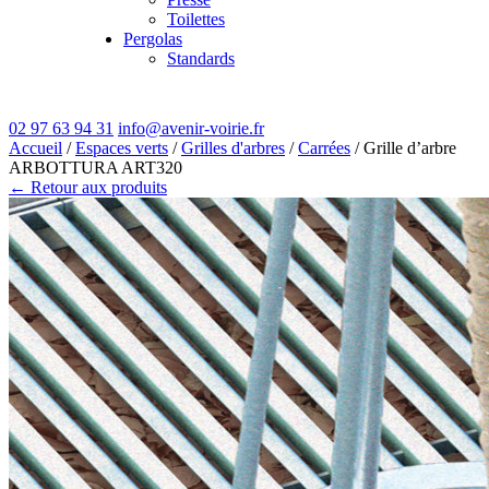
Toilettes
Pergolas
Standards
02 97 63 94 31
info@avenir-voirie.fr
Accueil
/
Espaces verts
/
Grilles d'arbres
/
Carrées
/ Grille d’arbre
ARBOTTURA ART320
← Retour aux produits