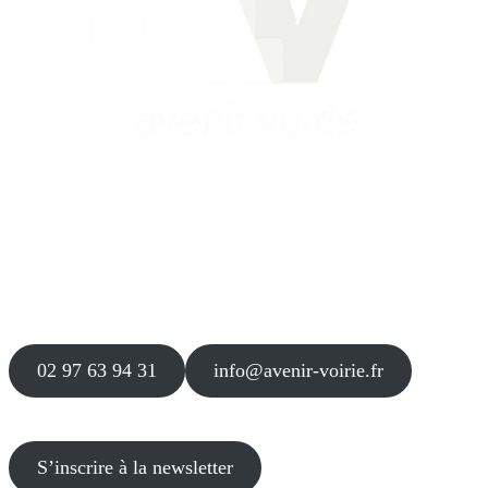
Siège
16 place Théodore Fantin Latour
56 000 VANNES
Agence
12 le Clos Blanc
49 530 LIRÉ
02 97 63 94 31
info@avenir-voirie.fr
S’inscrire à la newsletter