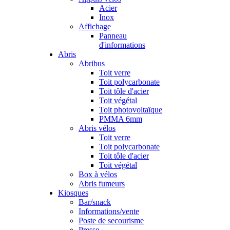
Acier
Inox
Affichage
Panneau
d'informations
Abris
Abribus
Toit verre
Toit polycarbonate
Toit tôle d'acier
Toit végétal
Toit photovoltaïque
PMMA 6mm
Abris vélos
Toit verre
Toit polycarbonate
Toit tôle d'acier
Toit végétal
Box à vélos
Abris fumeurs
Kiosques
Bar/snack
Informations/vente
Poste de secourisme
Presse