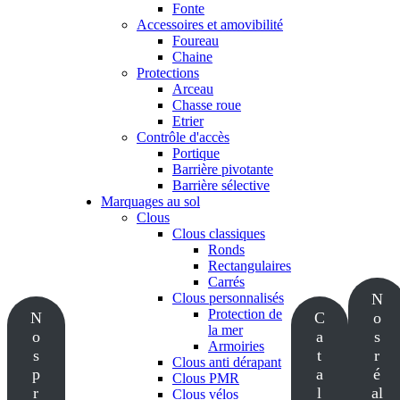
Fonte
Accessoires et amovibilité
Foureau
Chaine
Protections
Arceau
Chasse roue
Etrier
Contrôle d'accès
Portique
Barrière pivotante
Barrière sélective
Marquages au sol
Clous
Clous classiques
Ronds
Rectangulaires
Carrés
Clous personnalisés
N
Protection de
N
C
o
la mer
o
a
s
Armoiries
s
t
r
Clous anti dérapant
p
a
é
Clous PMR
r
l
al
Clous vélos