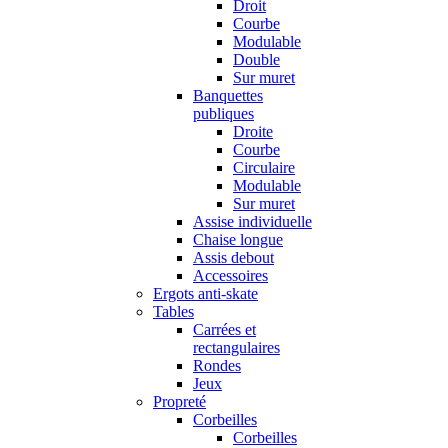
Droit
Courbe
Modulable
Double
Sur muret
Banquettes
publiques
Droite
Courbe
Circulaire
Modulable
Sur muret
Assise individuelle
Chaise longue
Assis debout
Accessoires
Ergots anti-skate
Tables
Carrées et
rectangulaires
Rondes
Jeux
Propreté
Corbeilles
Corbeilles