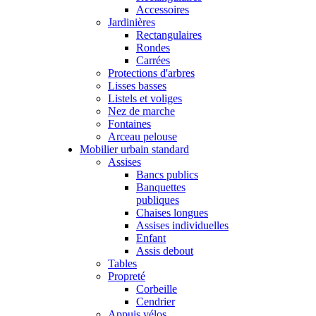
Accessoires
Jardinières
Rectangulaires
Rondes
Carrées
Protections d'arbres
Lisses basses
Listels et voliges
Nez de marche
Fontaines
Arceau pelouse
Mobilier urbain standard
Assises
Bancs publics
Banquettes
publiques
Chaises longues
Assises individuelles
Enfant
Assis debout
Tables
Propreté
Corbeille
Cendrier
Appuis vélos