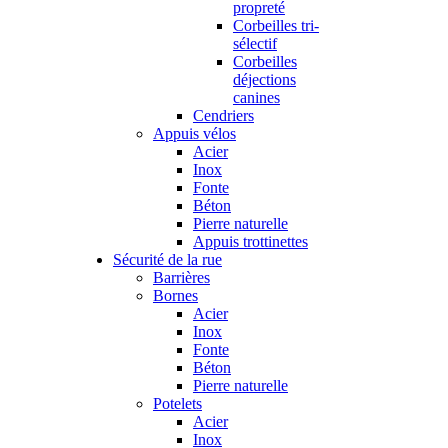
propreté
Corbeilles tri-
sélectif
Corbeilles
déjections
canines
Cendriers
Appuis vélos
Acier
Inox
Fonte
Béton
Pierre naturelle
Appuis trottinettes
Sécurité de la rue
Barrières
Bornes
Acier
Inox
Fonte
Béton
Pierre naturelle
Potelets
Acier
Inox