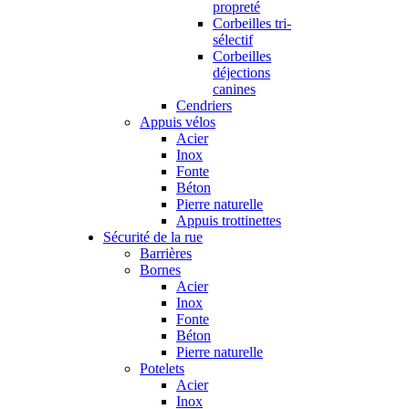
propreté
Corbeilles tri-
sélectif
Corbeilles
déjections
canines
Cendriers
Appuis vélos
Acier
Inox
Fonte
Béton
Pierre naturelle
Appuis trottinettes
Sécurité de la rue
Barrières
Bornes
Acier
Inox
Fonte
Béton
Pierre naturelle
Potelets
Acier
Inox