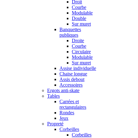
Droit
Courbe
Modulable
Double
Sur muret
Banquettes
publiques
Droite
Courbe
Circulaire
Modulable
Sur muret
Assise individuelle
Chaise longue
Assis debout
Accessoires
Ergots anti-skate
Tables
Carrées et
rectangulaires
Rondes
Jeux
Propreté
Corbeilles
Corbeilles