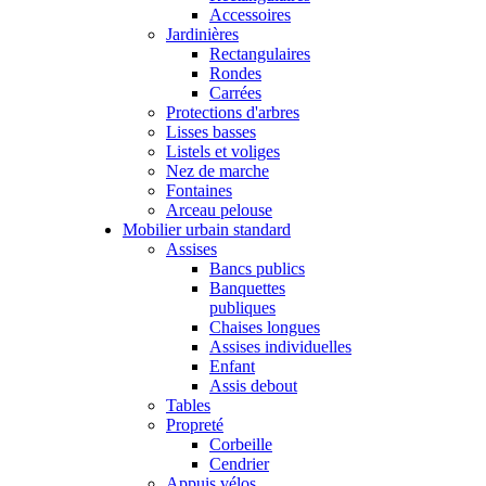
Accessoires
Jardinières
Rectangulaires
Rondes
Carrées
Protections d'arbres
Lisses basses
Listels et voliges
Nez de marche
Fontaines
Arceau pelouse
Mobilier urbain standard
Assises
Bancs publics
Banquettes
publiques
Chaises longues
Assises individuelles
Enfant
Assis debout
Tables
Propreté
Corbeille
Cendrier
Appuis vélos