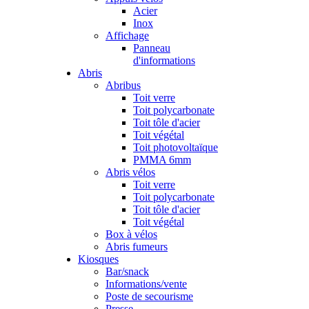
Acier
Inox
Affichage
Panneau
d'informations
Abris
Abribus
Toit verre
Toit polycarbonate
Toit tôle d'acier
Toit végétal
Toit photovoltaïque
PMMA 6mm
Abris vélos
Toit verre
Toit polycarbonate
Toit tôle d'acier
Toit végétal
Box à vélos
Abris fumeurs
Kiosques
Bar/snack
Informations/vente
Poste de secourisme
Presse