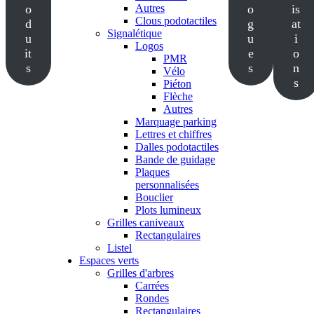
o
Autres
o
is
Clous podotactiles
d
g
at
Signalétique
u
u
i
Logos
it
e
o
PMR
s
s
n
Vélo
s
Piéton
Flèche
Autres
Marquage parking
Lettres et chiffres
Dalles podotactiles
Bande de guidage
Plaques
personnalisées
Bouclier
Plots lumineux
Grilles caniveaux
Rectangulaires
Listel
Espaces verts
Grilles d'arbres
Carrées
Rondes
Rectangulaires