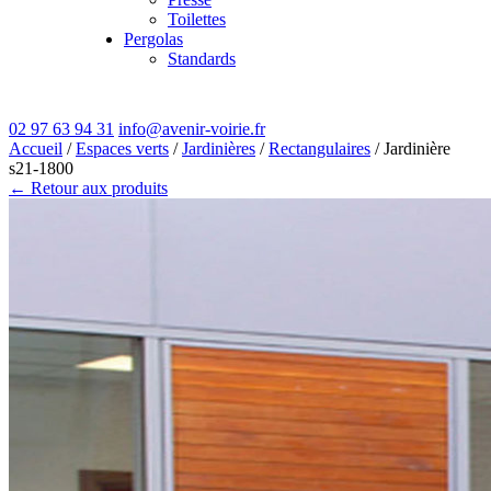
Toilettes
Pergolas
Standards
02 97 63 94 31
info@avenir-voirie.fr
Accueil
/
Espaces verts
/
Jardinières
/
Rectangulaires
/ Jardinière
s21-1800
← Retour aux produits