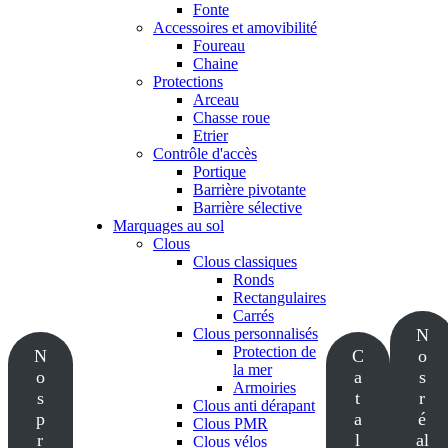
Fonte
Accessoires et amovibilité
Foureau
Chaine
Protections
Arceau
Chasse roue
Etrier
Contrôle d'accès
Portique
Barrière pivotante
Barrière sélective
Marquages au sol
Clous
Clous classiques
Ronds
Rectangulaires
Carrés
Clous personnalisés
N
Protection de
N
C
o
la mer
o
a
s
Armoiries
s
t
r
Clous anti dérapant
p
a
é
Clous PMR
r
l
al
Clous vélos