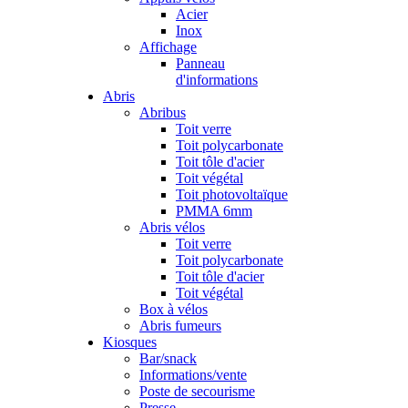
Acier
Inox
Affichage
Panneau
d'informations
Abris
Abribus
Toit verre
Toit polycarbonate
Toit tôle d'acier
Toit végétal
Toit photovoltaïque
PMMA 6mm
Abris vélos
Toit verre
Toit polycarbonate
Toit tôle d'acier
Toit végétal
Box à vélos
Abris fumeurs
Kiosques
Bar/snack
Informations/vente
Poste de secourisme
Presse