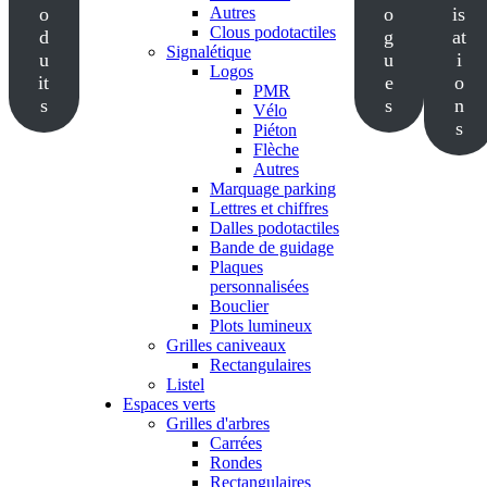
o
Autres
o
is
Clous podotactiles
d
g
at
Signalétique
u
u
i
Logos
it
e
o
PMR
s
s
n
Vélo
s
Piéton
Flèche
Autres
Marquage parking
Lettres et chiffres
Dalles podotactiles
Bande de guidage
Plaques
personnalisées
Bouclier
Plots lumineux
Grilles caniveaux
Rectangulaires
Listel
Espaces verts
Grilles d'arbres
Carrées
Rondes
Rectangulaires