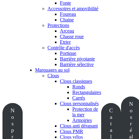
Fonte
Accessoires et amovibilité
Foureau
Chaine
Protections
Arceau
Chasse roue
Etrier
Contrôle d'accès
Portique
Barrière pivotante
Barrière sélective
Marquages au sol
Clous
Clous classiques
Ronds
Rectangulaires
Carrés
Clous personnalisés
N
Protection de
N
C
o
la mer
o
a
s
Armoiries
s
t
r
Clous anti dérapant
p
a
é
Clous PMR
r
l
al
Clous vélos