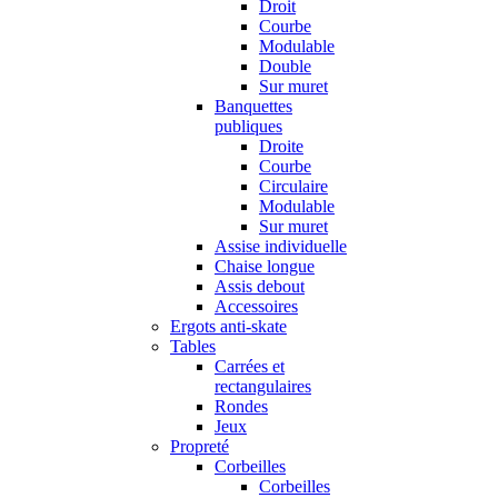
Droit
Courbe
Modulable
Double
Sur muret
Banquettes
publiques
Droite
Courbe
Circulaire
Modulable
Sur muret
Assise individuelle
Chaise longue
Assis debout
Accessoires
Ergots anti-skate
Tables
Carrées et
rectangulaires
Rondes
Jeux
Propreté
Corbeilles
Corbeilles