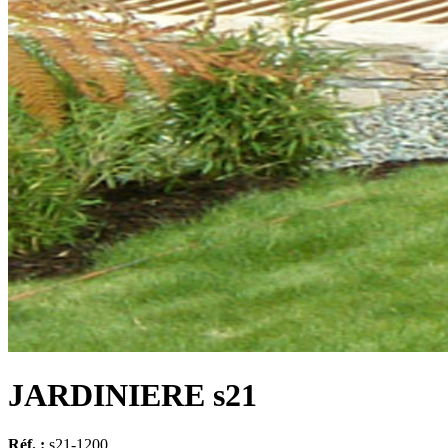
JARDINIERE s21
Réf. :
s21-1200