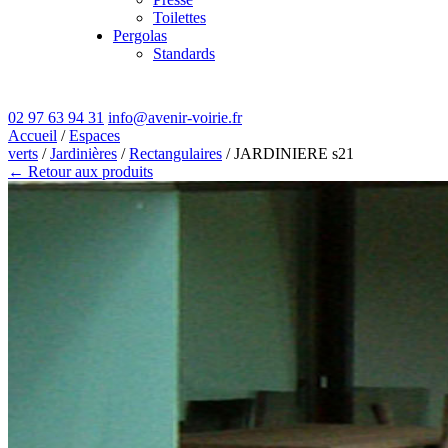
Toilettes
Pergolas
Standards
02 97 63 94 31
info@avenir-voirie.fr
Accueil
/
Espaces
verts
/
Jardinières
/
Rectangulaires
/ JARDINIERE s21
← Retour aux produits