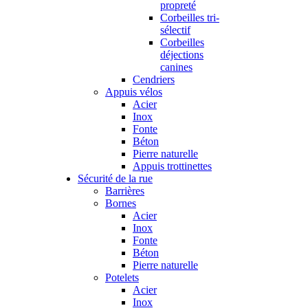
propreté
Corbeilles tri-
sélectif
Corbeilles
déjections
canines
Cendriers
Appuis vélos
Acier
Inox
Fonte
Béton
Pierre naturelle
Appuis trottinettes
Sécurité de la rue
Barrières
Bornes
Acier
Inox
Fonte
Béton
Pierre naturelle
Potelets
Acier
Inox