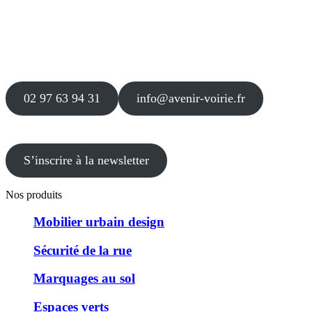
Siège
16 place Théodore Fantin Latour
56 000 VANNES
Agence
12 le Clos Blanc
49 530 LIRÉ
02 97 63 94 31
info@avenir-voirie.fr
S’inscrire à la newsletter
Nos produits
Mobilier urbain design
Sécurité de la rue
Marquages au sol
Espaces verts