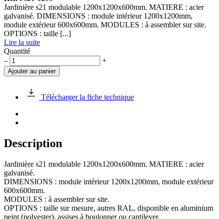
Jardinière s21 modulable 1200x1200x600mm. MATIERE : acier
galvanisé. DIMENSIONS : module intérieur 1200x1200mm,
module extérieur 600x600mm. MODULES : à assembler sur site.
OPTIONS : taille [...]
Lire la suite
Quantité
quantité
–
+
de
Ajouter au panier
JARDINIERE
s21
Télécharger la fiche technique
Description
Jardinière s21 modulable 1200x1200x600mm. MATIERE : acier
galvanisé.
DIMENSIONS : module intérieur 1200x1200mm, module extérieur
600x600mm.
MODULES : à assembler sur site.
OPTIONS : taille sur mesure, autres RAL, disponible en aluminium
peint (polyester), assises à boulonner ou cantilever.