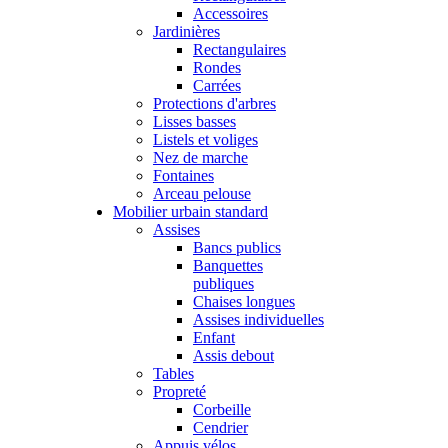
Accessoires
Jardinières
Rectangulaires
Rondes
Carrées
Protections d'arbres
Lisses basses
Listels et voliges
Nez de marche
Fontaines
Arceau pelouse
Mobilier urbain standard
Assises
Bancs publics
Banquettes
publiques
Chaises longues
Assises individuelles
Enfant
Assis debout
Tables
Propreté
Corbeille
Cendrier
Appuis vélos