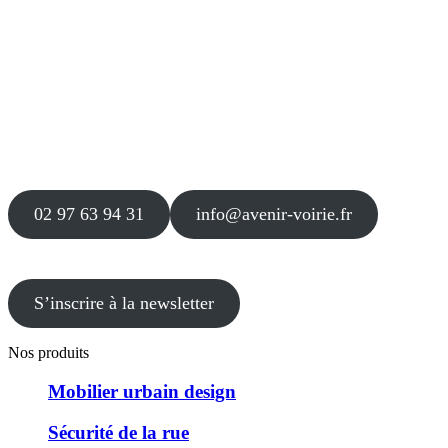
Siège
16 place Théodore Fantin Latour
56 000 VANNES
Agence
12 le Clos Blanc
49 530 LIRÉ
02 97 63 94 31
info@avenir-voirie.fr
S’inscrire à la newsletter
Nos produits
Mobilier urbain design
Sécurité de la rue