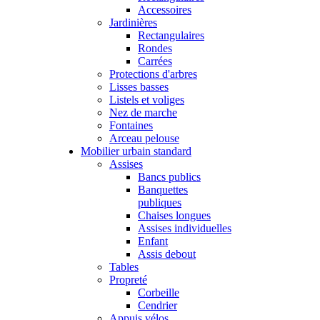
Accessoires
Jardinières
Rectangulaires
Rondes
Carrées
Protections d'arbres
Lisses basses
Listels et voliges
Nez de marche
Fontaines
Arceau pelouse
Mobilier urbain standard
Assises
Bancs publics
Banquettes
publiques
Chaises longues
Assises individuelles
Enfant
Assis debout
Tables
Propreté
Corbeille
Cendrier
Appuis vélos