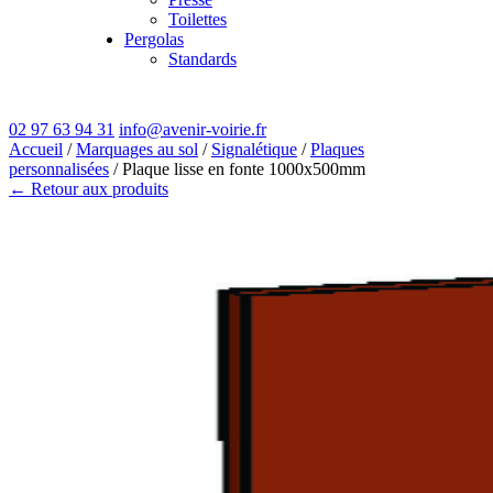
Toilettes
Pergolas
Standards
02 97 63 94 31
info@avenir-voirie.fr
Accueil
/
Marquages au sol
/
Signalétique
/
Plaques
personnalisées
/ Plaque lisse en fonte 1000x500mm
← Retour aux produits