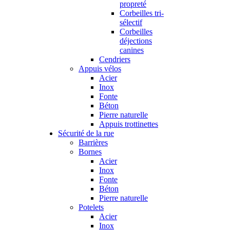
propreté
Corbeilles tri-
sélectif
Corbeilles
déjections
canines
Cendriers
Appuis vélos
Acier
Inox
Fonte
Béton
Pierre naturelle
Appuis trottinettes
Sécurité de la rue
Barrières
Bornes
Acier
Inox
Fonte
Béton
Pierre naturelle
Potelets
Acier
Inox