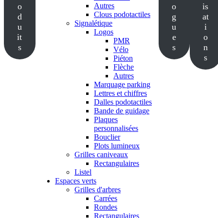
o
Autres
o
is
Clous podotactiles
d
g
at
Signalétique
u
u
i
Logos
it
e
o
PMR
s
s
n
Vélo
s
Piéton
Flèche
Autres
Marquage parking
Lettres et chiffres
Dalles podotactiles
Bande de guidage
Plaques
personnalisées
Bouclier
Plots lumineux
Grilles caniveaux
Rectangulaires
Listel
Espaces verts
Grilles d'arbres
Carrées
Rondes
Rectangulaires