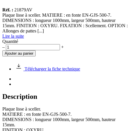
Réf. :
21879AV
Plaque lisse à sceller. MATIERE : en fonte EN-GJS-500-7.
DIMENSIONS : longueur 1000mm, largeur 500mm, hauteur
15mm. FINITION : OXYRU. FIXATION : Scellement. OPTION :
Allonges de pattes [...]
Lire la suite
Quantité
quantité
–
+
de
Ajouter au panier
Plaque
lisse
en
Télécharger la fiche technique
fonte
1000x500mm
Description
Plaque lisse à sceller.
MATIERE : en fonte EN-GJS-500-7.
DIMENSIONS : longueur 1000mm, largeur 500mm, hauteur
15mm.
FINITION : OXYRU.