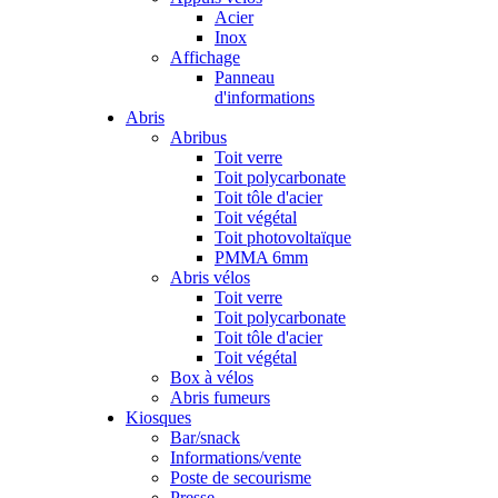
Acier
Inox
Affichage
Panneau
d'informations
Abris
Abribus
Toit verre
Toit polycarbonate
Toit tôle d'acier
Toit végétal
Toit photovoltaïque
PMMA 6mm
Abris vélos
Toit verre
Toit polycarbonate
Toit tôle d'acier
Toit végétal
Box à vélos
Abris fumeurs
Kiosques
Bar/snack
Informations/vente
Poste de secourisme
Presse