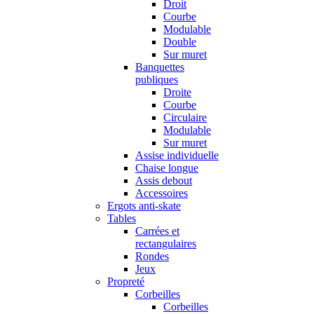
Droit
Courbe
Modulable
Double
Sur muret
Banquettes
publiques
Droite
Courbe
Circulaire
Modulable
Sur muret
Assise individuelle
Chaise longue
Assis debout
Accessoires
Ergots anti-skate
Tables
Carrées et
rectangulaires
Rondes
Jeux
Propreté
Corbeilles
Corbeilles