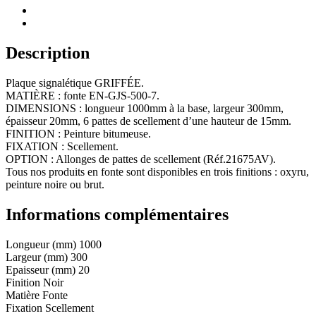
fonte
1000x300mm
Description
Plaque signalétique GRIFFÉE.
MATIÈRE : fonte EN-GJS-500-7.
DIMENSIONS : longueur 1000mm à la base, largeur 300mm,
épaisseur 20mm, 6 pattes de scellement d’une hauteur de 15mm.
FINITION : Peinture bitumeuse.
FIXATION : Scellement.
OPTION : Allonges de pattes de scellement (Réf.21675AV).
Tous nos produits en fonte sont disponibles en trois finitions : oxyru,
peinture noire ou brut.
Informations complémentaires
Longueur (mm)
1000
Largeur (mm)
300
Epaisseur (mm)
20
Finition
Noir
Matière
Fonte
Fixation
Scellement