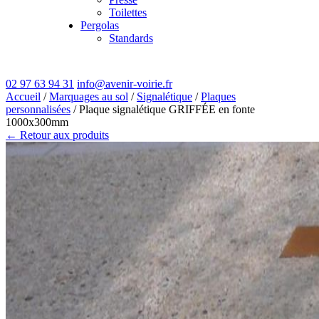
Toilettes
Pergolas
Standards
02 97 63 94 31
info@avenir-voirie.fr
Accueil
/
Marquages au sol
/
Signalétique
/
Plaques
personnalisées
/ Plaque signalétique GRIFFÉE en fonte
1000x300mm
← Retour aux produits