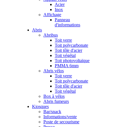
Acier
Inox
Affichage
Panneau
d'informations
Abris
Abribus
Toit verre
Toit polycarbonate
Toit tôle d'acier
Toit végétal
Toit photovoltaïque
PMMA 6mm
Abris vélos
Toit verre
Toit polycarbonate
Toit tôle d'acier
Toit végétal
Box à vélos
Abris fumeurs
Kiosques
Bar/snack
Informations/vente
Poste de secourisme
Presse