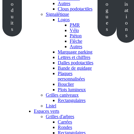
o
Autres
o
is
Clous podotactiles
d
g
at
Signalétique
u
u
i
Logos
it
e
o
PMR
s
s
n
Vélo
s
Piéton
Flèche
Autres
Marquage parking
Lettres et chiffres
Dalles podotactiles
Bande de guidage
Plaques
personnalisées
Bouclier
Plots lumineux
Grilles caniveaux
Rectangulaires
Listel
Espaces verts
Grilles d'arbres
Carrées
Rondes
Rectangulaires