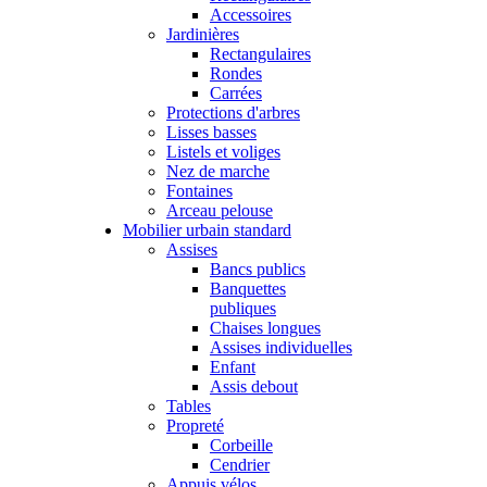
Accessoires
Jardinières
Rectangulaires
Rondes
Carrées
Protections d'arbres
Lisses basses
Listels et voliges
Nez de marche
Fontaines
Arceau pelouse
Mobilier urbain standard
Assises
Bancs publics
Banquettes
publiques
Chaises longues
Assises individuelles
Enfant
Assis debout
Tables
Propreté
Corbeille
Cendrier
Appuis vélos