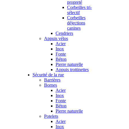
propreté
Corbeilles tri-
sélectif
Corbeilles
déjections
canines
Cendriers
Appuis vélos
Acier
Inox
Fonte
Béton
Pierre naturelle
Appuis trottinettes
Sécurité de la rue
Barrières
Bornes
Acier
Inox
Fonte
Béton
Pierre naturelle
Potelets
Acier
Inox