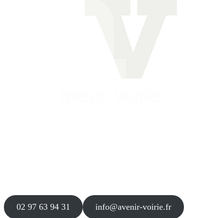
Siège
16 place Théodore Fantin Latour
56 000 VANNES
Agence
12 le Clos Blanc
49 530 LIRÉ
02 97 63 94 31
info@avenir-voirie.fr