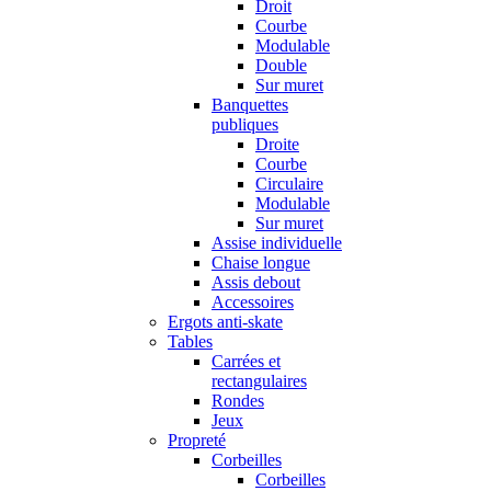
Droit
Courbe
Modulable
Double
Sur muret
Banquettes
publiques
Droite
Courbe
Circulaire
Modulable
Sur muret
Assise individuelle
Chaise longue
Assis debout
Accessoires
Ergots anti-skate
Tables
Carrées et
rectangulaires
Rondes
Jeux
Propreté
Corbeilles
Corbeilles