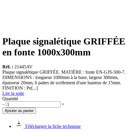
Plaque signalétique GRIFFÉE
en fonte 1000x300mm
Réf. :
21445AV
Plaque signalétique GRIFFÉE. MATIÈRE : fonte EN-GJS-500-7.
DIMENSIONS : longueur 1000mm à la base, largeur 300mm,
épaisseur 20mm, 6 pattes de scellement d'une hauteur de 15mm.
FINITION : Pe[...]
Lire la suite
Quantité
quantité
–
+
de
Ajouter au panier
Plaque
signalétique
GRIFFÉE
Télécharger la fiche technique
en