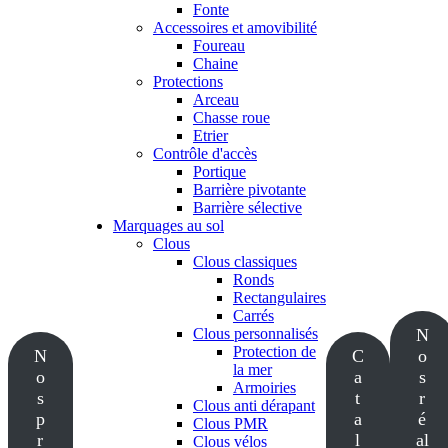
Fonte
Accessoires et amovibilité
Foureau
Chaine
Protections
Arceau
Chasse roue
Etrier
Contrôle d'accès
Portique
Barrière pivotante
Barrière sélective
Marquages au sol
Clous
Clous classiques
Ronds
Rectangulaires
Carrés
Clous personnalisés
N
Protection de
N
C
o
la mer
o
a
s
Armoiries
s
t
r
Clous anti dérapant
p
a
é
Clous PMR
r
l
al
Clous vélos