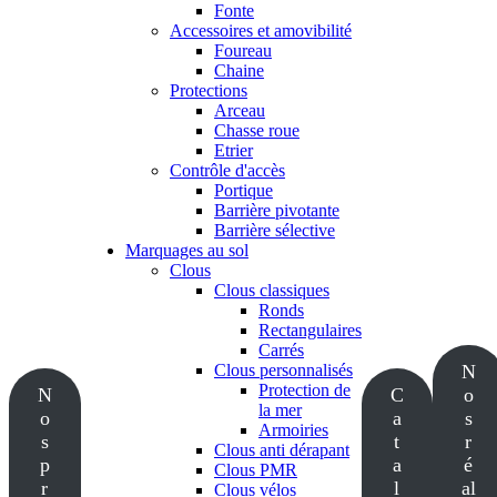
Fonte
Accessoires et amovibilité
Foureau
Chaine
Protections
Arceau
Chasse roue
Etrier
Contrôle d'accès
Portique
Barrière pivotante
Barrière sélective
Marquages au sol
Clous
Clous classiques
Ronds
Rectangulaires
Carrés
Clous personnalisés
N
Protection de
N
C
o
la mer
o
a
s
Armoiries
s
t
r
Clous anti dérapant
p
a
é
Clous PMR
r
l
al
Clous vélos