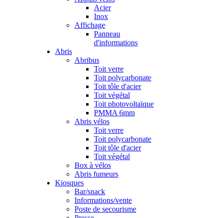
Acier
Inox
Affichage
Panneau
d'informations
Abris
Abribus
Toit verre
Toit polycarbonate
Toit tôle d'acier
Toit végétal
Toit photovoltaïque
PMMA 6mm
Abris vélos
Toit verre
Toit polycarbonate
Toit tôle d'acier
Toit végétal
Box à vélos
Abris fumeurs
Kiosques
Bar/snack
Informations/vente
Poste de secourisme
Presse