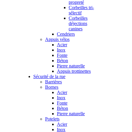
propreté
Corbeilles tri-
sélectif
Corbeilles
déjections
canines
Cendriers
Appuis vélos
Acier
Inox
Fonte
Béton
Pierre naturelle
Appuis trottinettes
Sécurité de la rue
Barrières
Bornes
Acier
Inox
Fonte
Béton
Pierre naturelle
Potelets
Acier
Inox