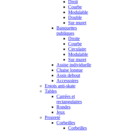
Droit
Courbe
Modulable
Double
Sur muret
Banquettes
publiques
Droite
Courbe
Circulaire
Modulable
Sur muret
Assise individuelle
Chaise longue
Assis debout
Accessoires
Ergots anti-skate
Tables
Carrées et
rectangulaires
Rondes
Jeux
Propreté
Corbeilles
Corbeilles