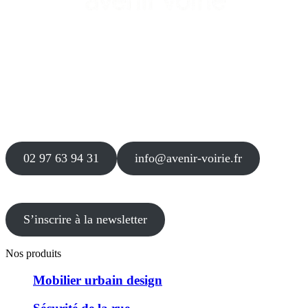
Siège
16 place Théodore Fantin Latour
56 000 VANNES
Agence
12 le Clos Blanc
49 530 LIRÉ
02 97 63 94 31
info@avenir-voirie.fr
S’inscrire à la newsletter
Nos produits
Mobilier urbain design