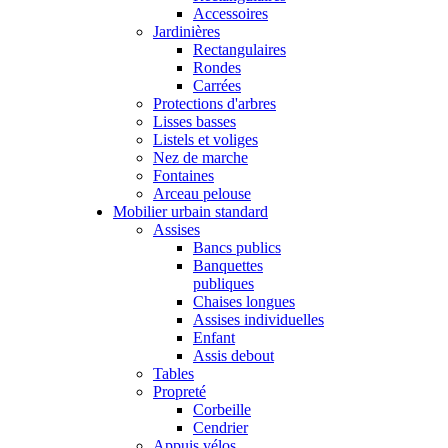
Accessoires
Jardinières
Rectangulaires
Rondes
Carrées
Protections d'arbres
Lisses basses
Listels et voliges
Nez de marche
Fontaines
Arceau pelouse
Mobilier urbain standard
Assises
Bancs publics
Banquettes
publiques
Chaises longues
Assises individuelles
Enfant
Assis debout
Tables
Propreté
Corbeille
Cendrier
Appuis vélos