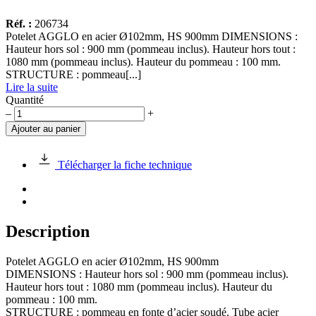
Réf. :
206734
Potelet AGGLO en acier Ø102mm, HS 900mm DIMENSIONS :
Hauteur hors sol : 900 mm (pommeau inclus). Hauteur hors tout :
1080 mm (pommeau inclus). Hauteur du pommeau : 100 mm.
STRUCTURE : pommeau[...]
Lire la suite
Quantité
quantité
–
+
de
Ajouter au panier
Potelet
AGGLO
en
Télécharger la fiche technique
acier
Ø102mm,
HS
900mm
Description
Potelet AGGLO en acier Ø102mm, HS 900mm
DIMENSIONS : Hauteur hors sol : 900 mm (pommeau inclus).
Hauteur hors tout : 1080 mm (pommeau inclus). Hauteur du
pommeau : 100 mm.
STRUCTURE : pommeau en fonte d’acier soudé. Tube acier