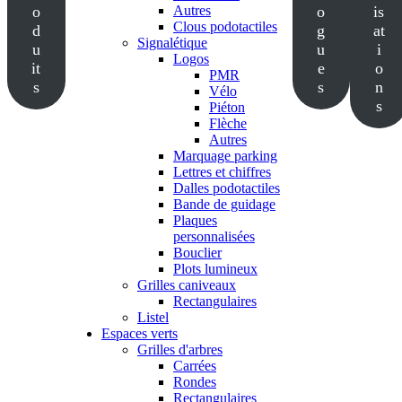
o
Autres
o
is
Clous podotactiles
d
g
at
Signalétique
u
u
i
Logos
it
e
o
PMR
s
s
n
Vélo
s
Piéton
Flèche
Autres
Marquage parking
Lettres et chiffres
Dalles podotactiles
Bande de guidage
Plaques
personnalisées
Bouclier
Plots lumineux
Grilles caniveaux
Rectangulaires
Listel
Espaces verts
Grilles d'arbres
Carrées
Rondes
Rectangulaires