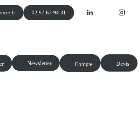
irie.fr
02 97 63 94 31
Newsletter
er
Devis
Compte