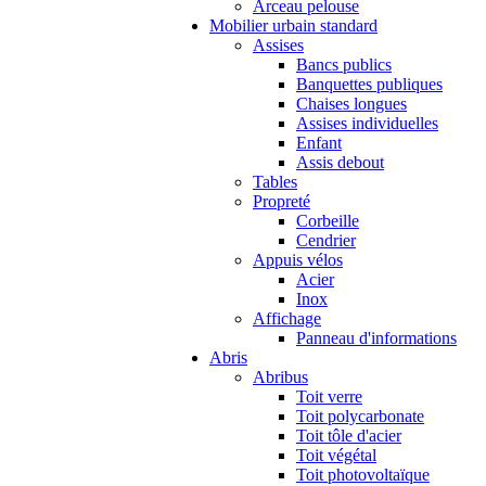
Arceau pelouse
Mobilier urbain standard
Assises
Bancs publics
Banquettes publiques
Chaises longues
Assises individuelles
Enfant
Assis debout
Tables
Propreté
Corbeille
Cendrier
Appuis vélos
Acier
Inox
Affichage
Panneau d'informations
Abris
Abribus
Toit verre
Toit polycarbonate
Toit tôle d'acier
Toit végétal
Toit photovoltaïque