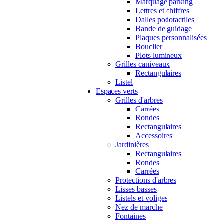
Marquage parking
Lettres et chiffres
Dalles podotactiles
Bande de guidage
Plaques personnalisées
Bouclier
Plots lumineux
Grilles caniveaux
Rectangulaires
Listel
Espaces verts
Grilles d'arbres
Carrées
Rondes
Rectangulaires
Accessoires
Jardinières
Rectangulaires
Rondes
Carrées
Protections d'arbres
Lisses basses
Listels et voliges
Nez de marche
Fontaines