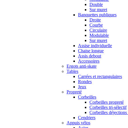
Double
Sur muret
Banquettes publiques
Droite
Courbe
Circulaire
Modulable
Sur muret
Assise individuelle
Chaise longue
Assis debout
Accessoires
Ergots anti-skate
Tables
Carrées et rectangulaires
Rondes
Jeux
Propreté
Corbeilles
Corbeilles propreté
Corbeilles tri-sélectif
Corbeilles déjections
Cendriers
Appuis vélos
Acier