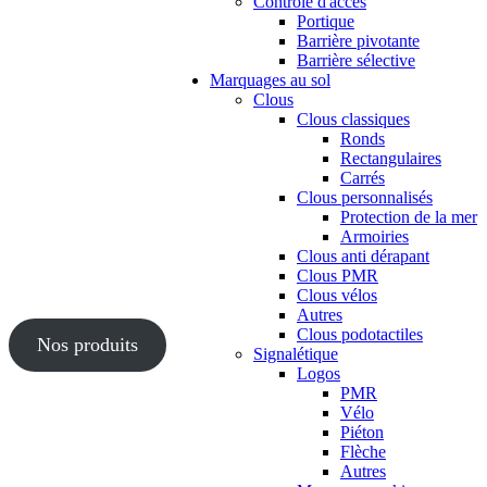
Contrôle d'accès
Portique
Barrière pivotante
Barrière sélective
Marquages au sol
Clous
Clous classiques
Ronds
Rectangulaires
Carrés
Clous personnalisés
Protection de la mer
Armoiries
Clous anti dérapant
Clous PMR
Clous vélos
Autres
Clous podotactiles
Nos produits
Signalétique
Logos
PMR
Vélo
Piéton
Flèche
Autres