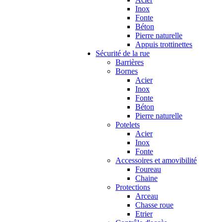
Inox
Fonte
Béton
Pierre naturelle
Appuis trottinettes
Sécurité de la rue
Barrières
Bornes
Acier
Inox
Fonte
Béton
Pierre naturelle
Potelets
Acier
Inox
Fonte
Accessoires et amovibilité
Foureau
Chaine
Protections
Arceau
Chasse roue
Etrier