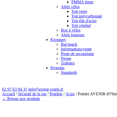
PMMA 6mm
Abris vélos
Toit verre
Toit polycarbonate
Toit tôle d'acier
Toit végétal
Box à vélos
Abris fumeurs
Kiosques
Bar/snack
Informations/vente
Poste de secourisme
Presse
Toilettes
Pergolas
Standards
02 97 63 94 31
info@avenir-voirie.fr
Accueil
/
Sécurité de la rue
/
Potelets
/
Acier
/ Potelet AVENIR Ø76m
← Retour aux produits