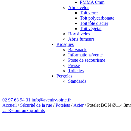
PMMA 6mm
Abris vélos
Toit verre
Toit polycarbonate
Toit tôle d'acier
Toit végétal
Box à vélos
Abris fumeurs
Kiosques
Bar/snack
Informations/vente
Poste de secourisme
Presse
Toilettes
Pergolas
Standards
02 97 63 94 31
info@avenir-voirie.fr
Accueil
/
Sécurité de la rue
/
Potelets
/
Acier
/ Potelet BON Ø114,3mm
← Retour aux produits