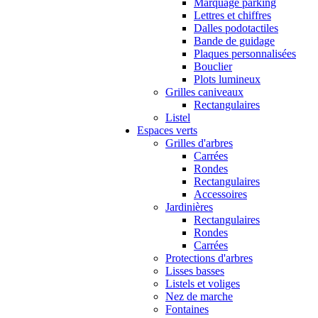
Marquage parking
Lettres et chiffres
Dalles podotactiles
Bande de guidage
Plaques personnalisées
Bouclier
Plots lumineux
Grilles caniveaux
Rectangulaires
Listel
Espaces verts
Grilles d'arbres
Carrées
Rondes
Rectangulaires
Accessoires
Jardinières
Rectangulaires
Rondes
Carrées
Protections d'arbres
Lisses basses
Listels et voliges
Nez de marche
Fontaines