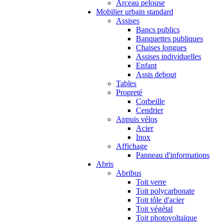
Arceau pelouse
Mobilier urbain standard
Assises
Bancs publics
Banquettes publiques
Chaises longues
Assises individuelles
Enfant
Assis debout
Tables
Propreté
Corbeille
Cendrier
Appuis vélos
Acier
Inox
Affichage
Panneau d'informations
Abris
Abribus
Toit verre
Toit polycarbonate
Toit tôle d'acier
Toit végétal
Toit photovoltaïque