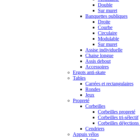
Double
Sur muret
Banquettes publiques
Droite
Courbe
Circulaire
Modulable
Sur muret
Assise individuelle
Chaise longue
Assis debout
Accessoires
Ergots anti-skate
Tables
Carrées et rectangulaires
Rondes
Jeux
Propreté
Corbeilles
Corbeilles propreté
Corbeilles tri-sélectif
Corbeilles déjections
Cendriers
Appuis vélos
Acier