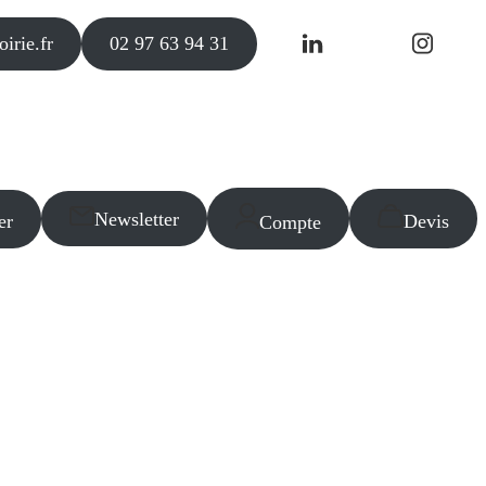
irie.fr
02 97 63 94 31
Newsletter
er
Devis
Compte