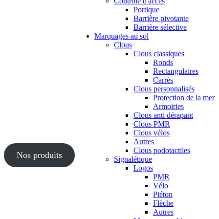
Contrôle d'accès
Portique
Barrière pivotante
Barrière sélective
Marquages au sol
Clous
Clous classiques
Ronds
Rectangulaires
Carrés
Clous personnalisés
Protection de la mer
Armoiries
Clous anti dérapant
Clous PMR
Clous vélos
Autres
Clous podotactiles
Nos produits
Signalétique
Logos
PMR
Vélo
Piéton
Flèche
Autres