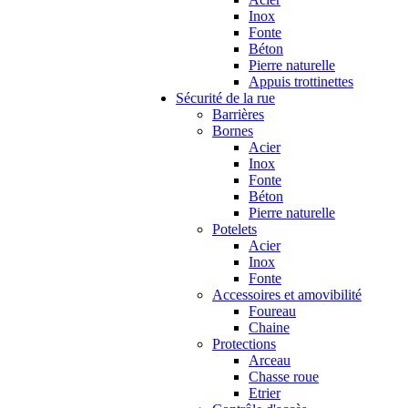
Inox
Fonte
Béton
Pierre naturelle
Appuis trottinettes
Sécurité de la rue
Barrières
Bornes
Acier
Inox
Fonte
Béton
Pierre naturelle
Potelets
Acier
Inox
Fonte
Accessoires et amovibilité
Foureau
Chaine
Protections
Arceau
Chasse roue
Etrier