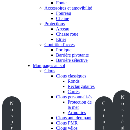
Fonte
Accessoires et amovibilité
Foureau
Chaine
Protections
Arceau
Chasse roue
Etrier
Contrôle d'accès
Portique
Barrière pivotante
Barrière sélective
Marquages au sol
Clous
Clous classiques
Ronds
Rectangulaires
Carrés
Clous personnalisés
N
Protection de
N
C
o
la mer
o
a
s
Armoiries
s
t
r
Clous anti dérapant
p
a
é
Clous PMR
r
l
al
Clous vélos