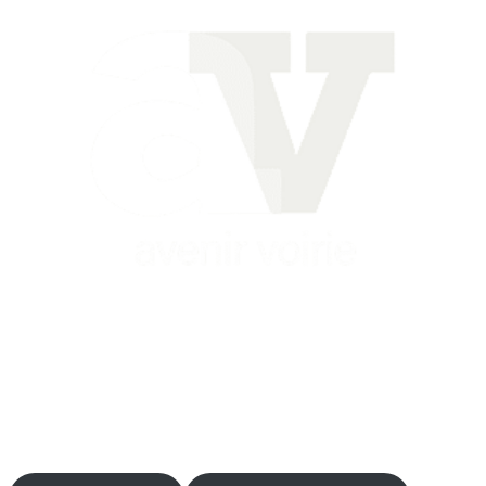
Siège
16 place Théodore Fantin Latour
56 000 VANNES
Agence
12 le Clos Blanc
49 530 LIRÉ