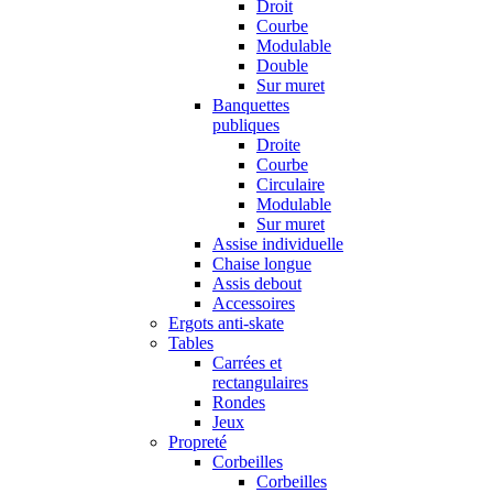
Droit
Courbe
Modulable
Double
Sur muret
Banquettes
publiques
Droite
Courbe
Circulaire
Modulable
Sur muret
Assise individuelle
Chaise longue
Assis debout
Accessoires
Ergots anti-skate
Tables
Carrées et
rectangulaires
Rondes
Jeux
Propreté
Corbeilles
Corbeilles