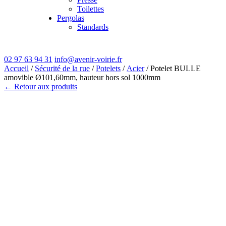
Toilettes
Pergolas
Standards
02 97 63 94 31
info@avenir-voirie.fr
Accueil
/
Sécurité de la rue
/
Potelets
/
Acier
/ Potelet BULLE
amovible Ø101,60mm, hauteur hors sol 1000mm
← Retour aux produits