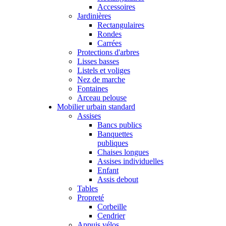
Accessoires
Jardinières
Rectangulaires
Rondes
Carrées
Protections d'arbres
Lisses basses
Listels et voliges
Nez de marche
Fontaines
Arceau pelouse
Mobilier urbain standard
Assises
Bancs publics
Banquettes
publiques
Chaises longues
Assises individuelles
Enfant
Assis debout
Tables
Propreté
Corbeille
Cendrier
Appuis vélos