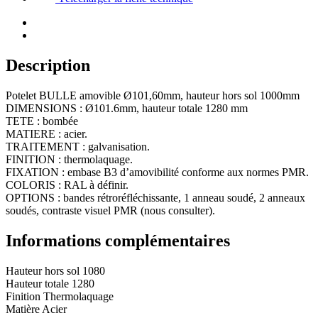
Ø101,60mm,
hauteur
hors
sol
1000mm
Description
Potelet BULLE amovible Ø101,60mm, hauteur hors sol 1000mm
DIMENSIONS : Ø101.6mm, hauteur totale 1280 mm
TETE : bombée
MATIERE : acier.
TRAITEMENT : galvanisation.
FINITION : thermolaquage.
FIXATION : embase B3 d’amovibilité conforme aux normes PMR.
COLORIS : RAL à définir.
OPTIONS : bandes rétroréfléchissante, 1 anneau soudé, 2 anneaux
soudés, contraste visuel PMR (nous consulter).
Informations complémentaires
Hauteur hors sol
1080
Hauteur totale
1280
Finition
Thermolaquage
Matière
Acier