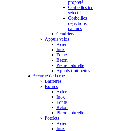
propreté
Corbeilles tri-
sélectif
Corbeilles
déjections
canines
Cendriers
Appuis vélos
Acier
Inox
Fonte
Béton
Pierre naturelle
Appuis trottinettes
Sécurité de la rue
Barrières
Bornes
Acier
Inox
Fonte
Béton
Pierre naturelle
Potelets
Acier
Inox