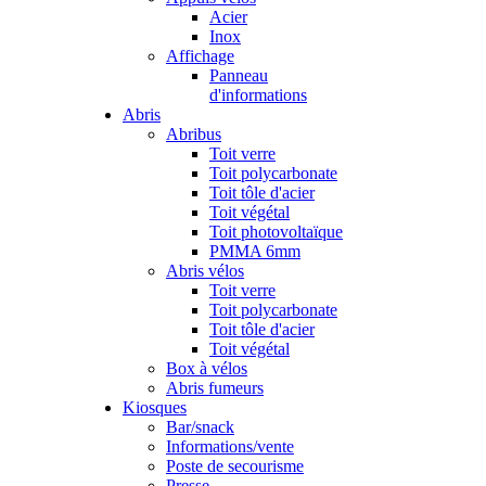
Acier
Inox
Affichage
Panneau
d'informations
Abris
Abribus
Toit verre
Toit polycarbonate
Toit tôle d'acier
Toit végétal
Toit photovoltaïque
PMMA 6mm
Abris vélos
Toit verre
Toit polycarbonate
Toit tôle d'acier
Toit végétal
Box à vélos
Abris fumeurs
Kiosques
Bar/snack
Informations/vente
Poste de secourisme
Presse