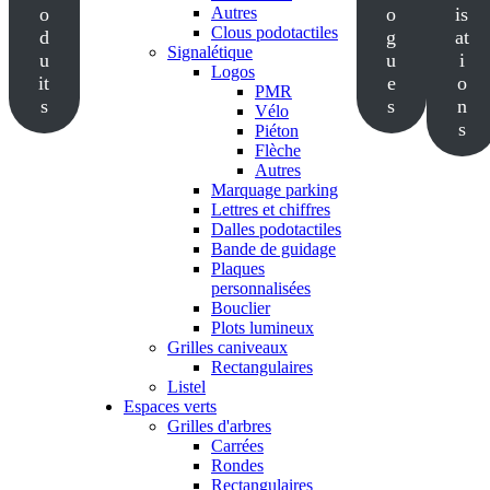
o
Autres
o
is
Clous podotactiles
d
g
at
Signalétique
u
u
i
Logos
it
e
o
PMR
s
s
n
Vélo
s
Piéton
Flèche
Autres
Marquage parking
Lettres et chiffres
Dalles podotactiles
Bande de guidage
Plaques
personnalisées
Bouclier
Plots lumineux
Grilles caniveaux
Rectangulaires
Listel
Espaces verts
Grilles d'arbres
Carrées
Rondes
Rectangulaires