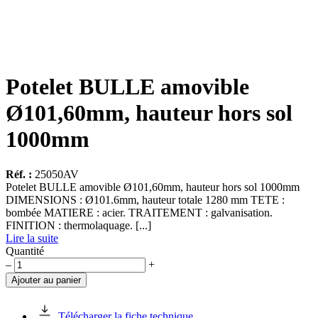
Potelet BULLE amovible
Ø101,60mm, hauteur hors sol
1000mm
Réf. :
25050AV
Potelet BULLE amovible Ø101,60mm, hauteur hors sol 1000mm
DIMENSIONS : Ø101.6mm, hauteur totale 1280 mm TETE :
bombée MATIERE : acier. TRAITEMENT : galvanisation.
FINITION : thermolaquage. [...]
Lire la suite
Quantité
quantité
–
+
de
Ajouter au panier
Potelet
BULLE
amovible
Télécharger la fiche technique